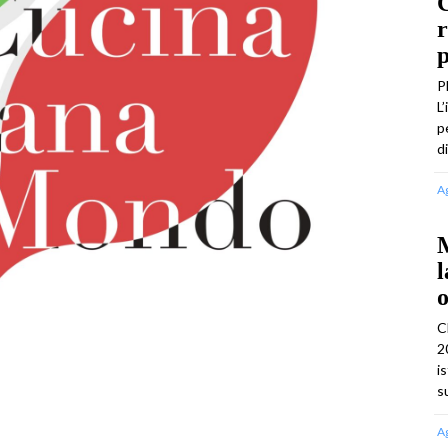
C
r
p
P
L
p
d
A
M
l
o
C
2
i
s
A