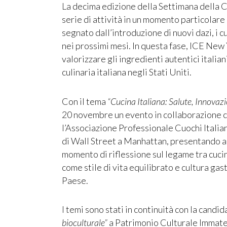
La decima edizione della Settimana della C
serie di attività in un momento particolare
segnato dall’introduzione di nuovi dazi, i c
nei prossimi mesi. In questa fase, ICE New 
valorizzare gli ingredienti autentici italia
culinaria italiana negli Stati Uniti.
Con il tema
“Cucina Italiana: Salute, Innovaz
20 novembre un evento in collaborazione co
l’Associazione Professionale Cuochi Italian
di Wall Street a Manhattan, presentando a p
momento di riflessione sul legame tra cuci
come stile di vita equilibrato e cultura g
Paese.
I temi sono stati in continuità con la candi
bioculturale”
a Patrimonio Culturale Immater