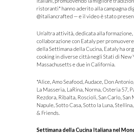
italiani, promuovendo la migliore tradizion
ristoranti* hanno aderito alla campagna dig
@italiancrafted — e il video è stato presen
Un’altra attività, dedicata alla formazione,
collaborazione con Eataly per promuovere i
della Settimana della Cucina, Eataly ha or
cooking in diverse città negli Stati di New Y
Massachusetts e due in California.
*Alice, Amo Seafood, Audace, Don Antonio,
La Masseria, LaRina, Norma, Osteria 57, Pa
Rezdora, Ribalta, Roscioli, San Carlo, San 
Napule, Sotto Casa, Sotto la Luna, Stellina
& Friends.
Settimana della Cucina Italiana nel Mo