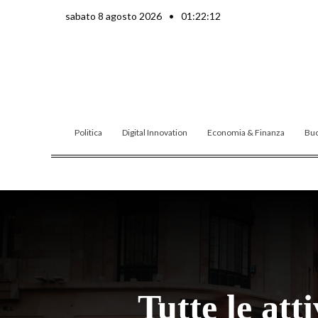
Vai
sabato 8 agosto 2026
•
01:22:14
al
contenuto
Politica
Digital Innovation
Economia & Finanza
Buo
Tutte le att