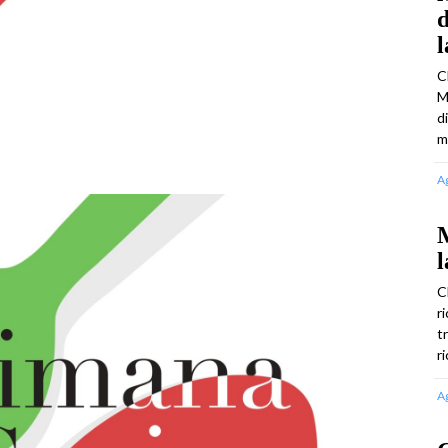
d
C
M
d
m
A
M
l
C
r
t
r
A