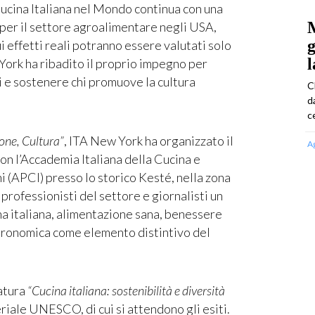
ucina Italiana nel Mondo continua con una
M
 per il settore agroalimentare negli USA,
g
ui effetti reali potranno essere valutati solo
l
York ha ribadito il proprio impegno per
ni e sostenere chi promuove la cultura
C
d
ce
ione, Cultura”
, ITA New York ha organizzato il
A
n l’Accademia Italiana della Cucina e
i (APCI) presso lo storico Kesté, nella zona
rofessionisti del settore e giornalisti un
na italiana, alimentazione sana, benessere
astronomica come elemento distintivo del
datura
“Cucina italiana: sostenibilità e diversità
iale UNESCO, di cui si attendono gli esiti.