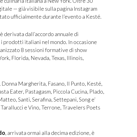
e culinaria italiana a New York. Oltre 30
itale — già visibile sulla pagina Instagram
tato ufficialmente durante l’evento a Kesté.
 è derivata dall’accordo annuale di
 prodotti italiani nel mondo. In occasione
ganizzato 8 sessioni formative di show
ork, Florida, Nevada, Texas, Illinois,
 Donna Margherita, Fasano, Il Punto, Kesté,
sta Eater, Pastagasm, Piccola Cucina, Plado,
Matteo, Santi, Serafina, Settepani, Song e’
, Tarallucci e Vino, Terrone, Travelers Poets
ndo
, arrivata ormai alla decima edizione, è