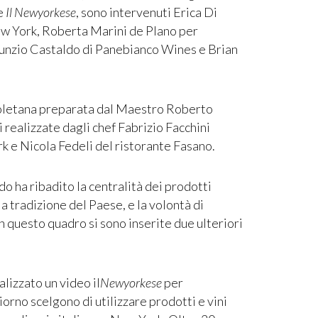
de
Il Newyorkese
, sono intervenuti Erica Di
ew York, Roberta Marini de Plano per
unzio Castaldo di Panebianco Wines e Brian
apoletana preparata dal Maestro Roberto
 realizzate dagli chef Fabrizio Facchini
k e Nicola Fedeli del ristorante Fasano.
o ha ribadito la centralità dei prodotti
lla tradizione del Paese, e la volontà di
 In questo quadro si sono inserite due ulteriori
alizzato un video il
Newyorkese
per
iorno scelgono di utilizzare prodotti e vini