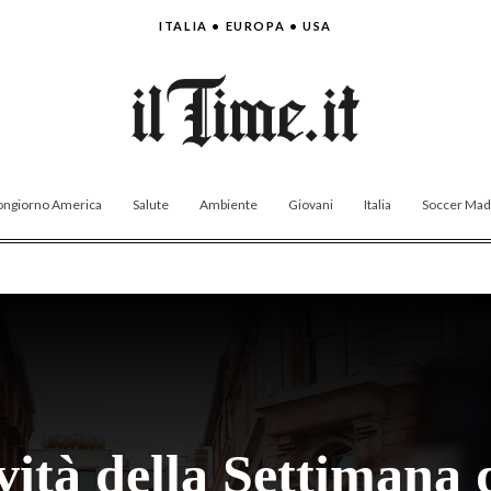
ITALIA • EUROPA • USA
ngiorno America
Salute
Ambiente
Giovani
Italia
Soccer Made
ività della Settimana