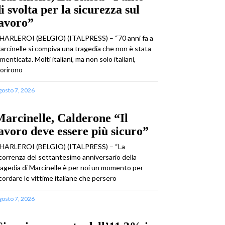
i svolta per la sicurezza sul
lavoro”
HARLEROI (BELGIO) (ITALPRESS) – “70 anni fa a
arcinelle si compiva una tragedia che non è stata
imenticata. Molti italiani, ma non solo italiani,
orirono
gosto 7, 2026
arcinelle, Calderone “Il
avoro deve essere più sicuro”
HARLEROI (BELGIO) (ITALPRESS) – “La
icorrenza del settantesimo anniversario della
ragedia di Marcinelle è per noi un momento per
icordare le vittime italiane che persero
gosto 7, 2026