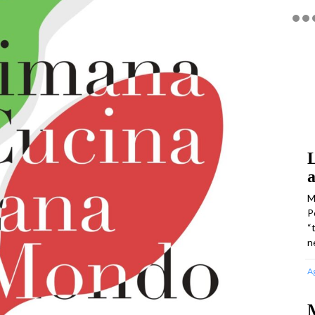
L
a
M
P
“
n
A
M