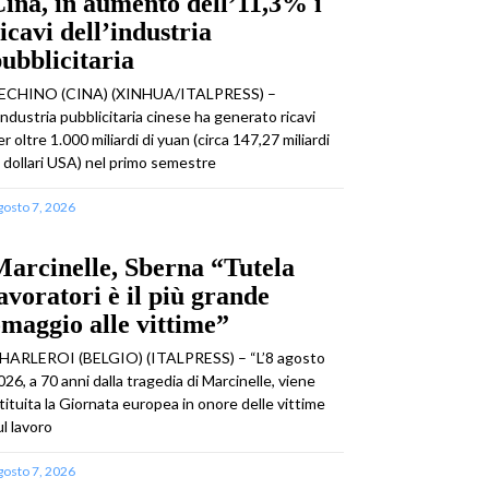
ina, in aumento dell’11,3% i
icavi dell’industria
ubblicitaria
ECHINO (CINA) (XINHUA/ITALPRESS) –
’industria pubblicitaria cinese ha generato ricavi
er oltre 1.000 miliardi di yuan (circa 147,27 miliardi
i dollari USA) nel primo semestre
gosto 7, 2026
arcinelle, Sberna “Tutela
avoratori è il più grande
maggio alle vittime”
HARLEROI (BELGIO) (ITALPRESS) – “L’8 agosto
026, a 70 anni dalla tragedia di Marcinelle, viene
stituita la Giornata europea in onore delle vittime
ul lavoro
gosto 7, 2026