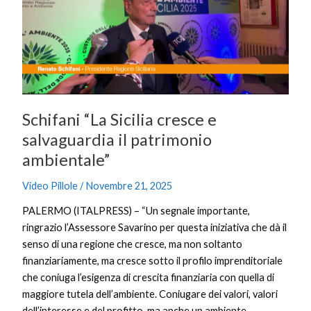
cresce
e
salvaguardia
il
patrimonio
ambientale”
Schifani “La Sicilia cresce e
salvaguardia il patrimonio
ambientale”
Video Pillole
/
Novembre 21, 2025
PALERMO (ITALPRESS) – “Un segnale importante,
ringrazio l’Assessore Savarino per questa iniziativa che dà il
senso di una regione che cresce, ma non soltanto
finanziariamente, ma cresce sotto il profilo imprenditoriale
che coniuga l’esigenza di crescita finanziaria con quella di
maggiore tutela dell’ambiente. Coniugare dei valori, valori
dell’interesse e del profitto, ma anche un ambiente