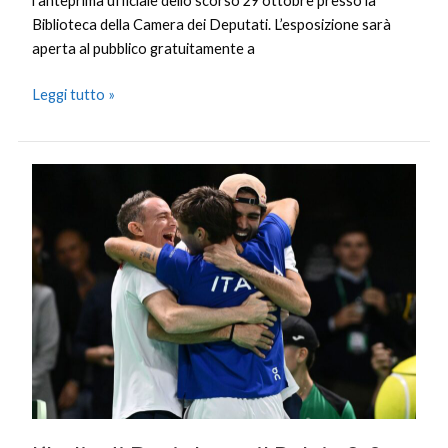
l’anteprima ufficiale dello scorso 29 ottobre presso la
Biblioteca della Camera dei Deputati. L’esposizione sarà
aperta al pubblico gratuitamente a
Leggi tutto »
L’Italia
di
Davis
batte
il
Belgio
2-
0
e
vola
in
finale