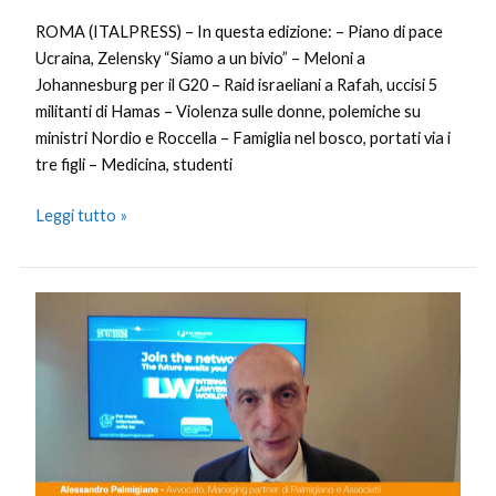
ROMA (ITALPRESS) – In questa edizione: – Piano di pace
Ucraina, Zelensky “Siamo a un bivio” – Meloni a
Johannesburg per il G20 – Raid israeliani a Rafah, uccisi 5
militanti di Hamas – Violenza sulle donne, polemiche su
ministri Nordio e Roccella – Famiglia nel bosco, portati via i
tre figli – Medicina, studenti
Leggi tutto »
A
Palermo
nasce
l’ILW,
Palmigiano
“Professione
legale
interconnessa”