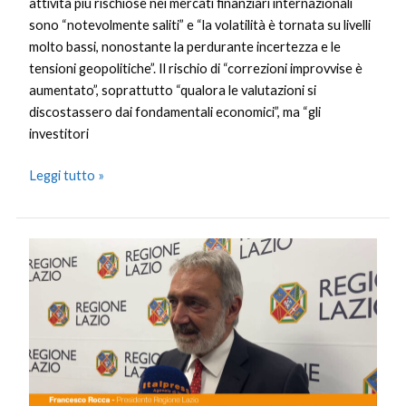
attività più rischiose nei mercati finanziari internazionali
sono “notevolmente saliti” e “la volatilità è tornata su livelli
molto bassi, nonostante la perdurante incertezza e le
tensioni geopolitiche”. Il rischio di “correzioni improvvise è
aumentato”, soprattutto “qualora le valutazioni si
discostassero dai fondamentali economici”, ma “gli
investitori
Leggi tutto »
Lazio,
Rocca
“Agevolazioni
fiscali
per
valorizzare
il
patrimonio