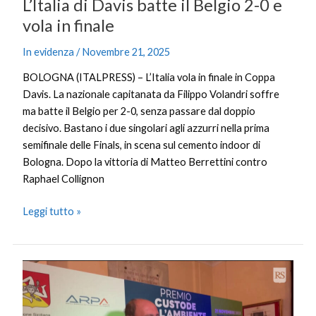
L’Italia di Davis batte il Belgio 2-0 e
vola in finale
In evidenza
/
Novembre 21, 2025
BOLOGNA (ITALPRESS) – L’Italia vola in finale in Coppa
Davis. La nazionale capitanata da Filippo Volandri soffre
ma batte il Belgio per 2-0, senza passare dal doppio
decisivo. Bastano i due singolari agli azzurri nella prima
semifinale delle Finals, in scena sul cemento indoor di
Bologna. Dopo la vittoria di Matteo Berrettini contro
Raphael Collignon
Leggi tutto »
Schifani
“La
Sicilia