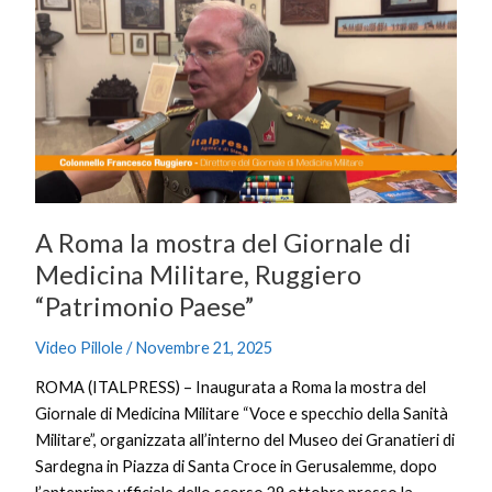
Roma
la
mostra
del
Giornale
di
Medicina
Militare,
Ruggiero
A Roma la mostra del Giornale di
“Patrimonio
Paese”
Medicina Militare, Ruggiero
“Patrimonio Paese”
Video Pillole
/
Novembre 21, 2025
ROMA (ITALPRESS) – Inaugurata a Roma la mostra del
Giornale di Medicina Militare “Voce e specchio della Sanità
Militare”, organizzata all’interno del Museo dei Granatieri di
Sardegna in Piazza di Santa Croce in Gerusalemme, dopo