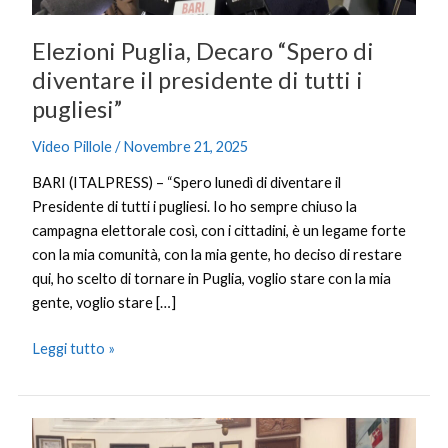
di
tutti
Elezioni Puglia, Decaro “Spero di
i
pugliesi”
diventare il presidente di tutti i
pugliesi”
Video Pillole
/
Novembre 21, 2025
BARI (ITALPRESS) – “Spero lunedì di diventare il
Presidente di tutti i pugliesi. Io ho sempre chiuso la
campagna elettorale così, con i cittadini, è un legame forte
con la mia comunità, con la mia gente, ho deciso di restare
qui, ho scelto di tornare in Puglia, voglio stare con la mia
gente, voglio stare […]
Leggi tutto »
A