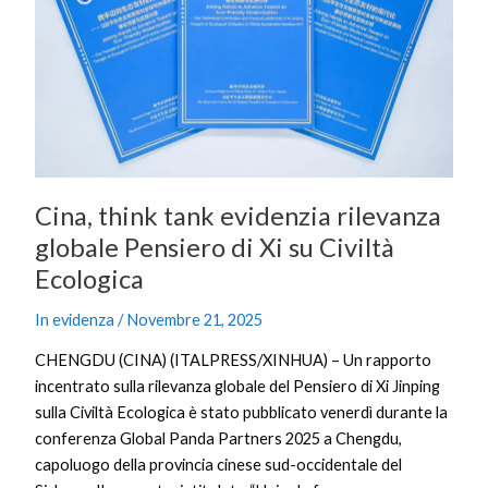
rilevanza
globale
Pensiero
di
Xi
su
Civiltà
Ecologica
Cina, think tank evidenzia rilevanza
globale Pensiero di Xi su Civiltà
Ecologica
In evidenza
/
Novembre 21, 2025
CHENGDU (CINA) (ITALPRESS/XINHUA) – Un rapporto
incentrato sulla rilevanza globale del Pensiero di Xi Jinping
sulla Civiltà Ecologica è stato pubblicato venerdì durante la
conferenza Global Panda Partners 2025 a Chengdu,
capoluogo della provincia cinese sud-occidentale del