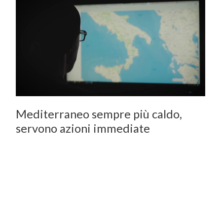
sempre
più
caldo,
servono
azioni
immediate
Mediterraneo sempre più caldo,
servono azioni immediate
Video Pillole
/
Novembre 21, 2025
ROMA (ITALPRESS) – Il Mediterraneo si sta scaldando più
velocemente della media globale, e gli scienziati lanciano
l’allarme: servono azioni immediate e coordinate per
proteggere una delle aree più delicate del pianeta. A dirlo è
il nuovo programma dell’Unione per il Mediterraneo insieme