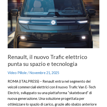
il
nuovo
Trafic
elettrico
punta
su
spazio
e
tecnologia
Renault, il nuovo Trafic elettrico
punta su spazio e tecnologia
Video Pillole
/
Novembre 21, 2025
ROMA (ITALPRESS) – Renault entra nel segmento dei
veicoli commerciali elettrici con il nuovo Trafic Van E-Tech
Electric, sviluppato su una piattaforma “skateboard” di
nuova generazione. Una soluzione progettata per
ottimizzare lo spazio di carico, grazie allo sbalzo anteriore