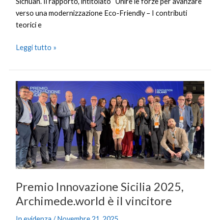
Sichuan. Il rapporto, intitolato “Unire le forze per avanzare
verso una modernizzazione Eco-Friendly – I contributi
teorici e
Leggi tutto »
Premio
Innovazione
Sicilia
2025,
Archimede.world
è
il
vincitore
Premio Innovazione Sicilia 2025,
Archimede.world è il vincitore
In evidenza
/
Novembre 21, 2025