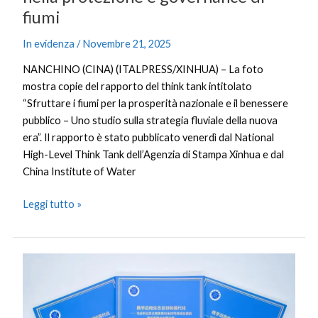
fiumi
In evidenza
/
Novembre 21, 2025
NANCHINO (CINA) (ITALPRESS/XINHUA) – La foto
mostra copie del rapporto del think tank intitolato
“Sfruttare i fiumi per la prosperità nazionale e il benessere
pubblico – Uno studio sulla strategia fluviale della nuova
era”. Il rapporto è stato pubblicato venerdì dal National
High-Level Think Tank dell’Agenzia di Stampa Xinhua e dal
China Institute of Water
Leggi tutto »
Cina,
think
tank
evidenzia