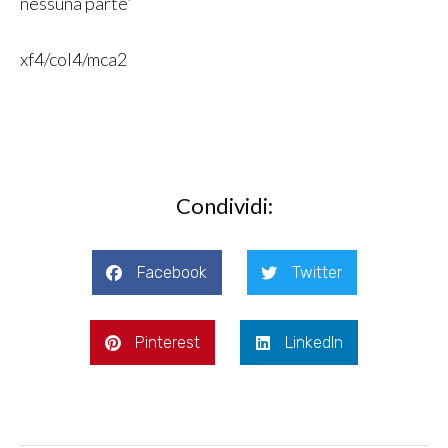
nessuna parte”
xf4/col4/mca2
Condividi:
Facebook
Twitter
Pinterest
LinkedIn