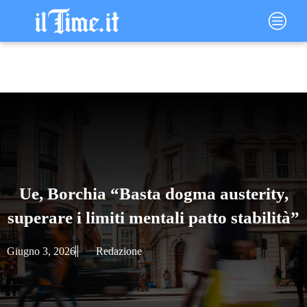
Vai
Main
al
Menu
contenuto
Ue, Borchia “Basta dogma austerity,
superare i limiti mentali patto stabilità”
Giugno 3, 2026
Redazione