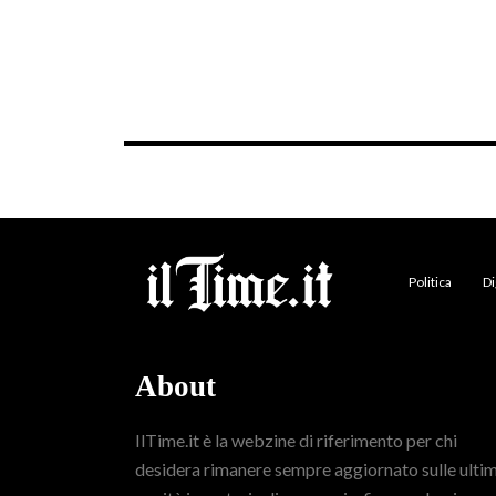
Politica
Di
About
IlTime.it è la webzine di riferimento per chi
desidera rimanere sempre aggiornato sulle ulti