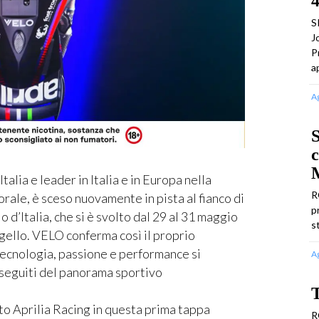
4
S
J
P
a
A
S
c
M
ia e leader in Italia e in Europa nella
R
orale, è sceso nuovamente in pista al fianco di
p
 d’Italia, che si è svolto dal 29 al 31 maggio
s
ello. VELO conferma così il proprio
tecnologia, passione e performance si
A
e seguiti del panorama sportivo
to Aprilia Racing in questa prima tappa
R