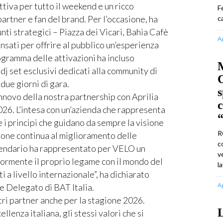
tiva per tutto il weekend e un ricco
F
artner e fan del brand. Per l’occasione, ha
c
unti strategici – Piazza dei Vicari, Bahia Cafè
A
nsati per offrire al pubblico un’esperienza
gramma delle attivazioni ha incluso
M
dj set esclusivi dedicati alla community di
C
due giorni di gara.
s
novo della nostra partnership con Aprilia
6. L’intesa con un’azienda che rappresenta
“
e i principi che guidano da sempre la visione
R
zione continua al miglioramento delle
c
alendario ha rappresentato per VELO un
v
ormente il proprio legame con il mondo del
l
ti a livello internazionale”, ha dichiarato
A
 Delegato di BAT Italia.
tri partner anche per la stagione 2026.
lenza italiana, gli stessi valori che si