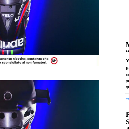
M
v
R
c
p
q
A
P
S