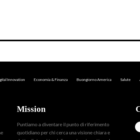
gital Innovation
Economia & Finanza
Buongiorno America
Salute
Mission
C
Puntiamo a diventare il punto di riferimento
me
quotidiano per chi cerca una visione chiara e