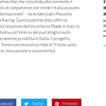
r
artnership che consolida ulteriormente il
m
nio di competenze che rende l’Italia un punto
m
nternazionale” – ha evidenziato Massimo
a Racing. Questa partnership rafforza
B
lorizzazione dell’eccellenza Made in Italy. In
R
m
ntivo all’interno del portafoglio multi-
p
eramente prodotta in Italia. Il progetto
er Tomorrow Innovation Hub di Trieste, polo
A
e, innovazione e sostenibilità.
acebook
Twitter
Pinterest