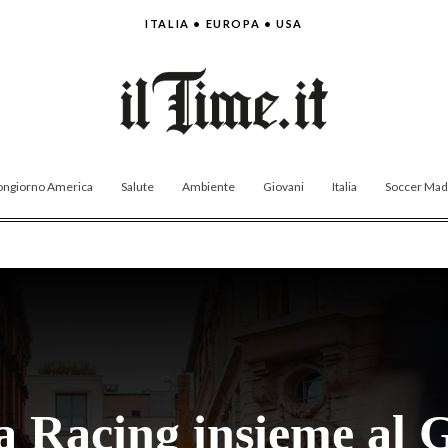
ITALIA • EUROPA • USA
ngiorno America
Salute
Ambiente
Giovani
Italia
Soccer Made
 Racing insieme al G