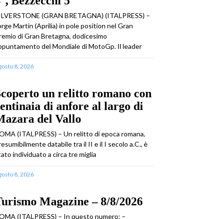
°, Bezzecchi 5°
ILVERSTONE (GRAN BRETAGNA) (ITALPRESS) –
orge Martin (Aprilia) in pole position nel Gran
remio di Gran Bretagna, dodicesimo
ppuntamento del Mondiale di MotoGp. Il leader
gosto 8, 2026
coperto un relitto romano con
entinaia di anfore al largo di
azara del Vallo
OMA (ITALPRESS) – Un relitto di epoca romana,
resumibilmente databile tra il II e il I secolo a.C., è
tato individuato a circa tre miglia
gosto 8, 2026
Turismo Magazine – 8/8/2026
OMA (ITALPRESS) – In questo numero: –