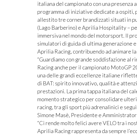
italiana del campionato con una presenza at
programma di iniziative dedicate a ospiti, p
allestito tre corner brandizzati situati in p
(Lago Barberino) e Aprilia Hospitality – pe
immersiva nel mondo del motorsport. Il pro
simulatori di guida di ultima generazione e 
Aprilia Racing, contribuendo ad animare la 
“Guardiamo con grande soddisfazione al rin
Racing anche per il campionato MotoGP 202
una delle grandi eccellenze italiane riflett
di BAT: spirito innovativo, qualità e atten
prestazioni. La prima tappa italiana del c
momento strategico per consolidare ulteri
racing, tra gli sport più adrenalinici e segui
Simone Masè, Presidente e Amministratore
“Ci rende molto felici avere VELO tra i nos
Aprilia Racing rappresenta da sempre l’eccel