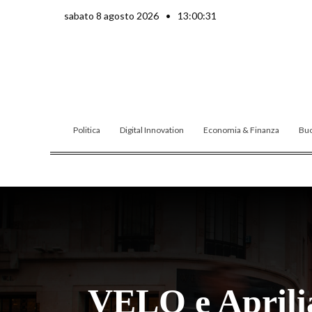
Vai
sabato 8 agosto 2026
•
13:00:32
al
contenuto
Politica
Digital Innovation
Economia & Finanza
Buo
VELO e Aprilia