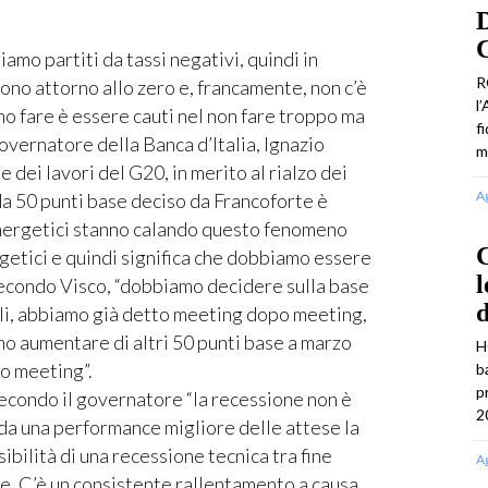
D
C
amo partiti da tassi negativi, quindi in
R
 sono attorno allo zero e, francamente, non c’è
l
o fare è essere cauti nel non fare troppo ma
f
overnatore della Banca d’Italia, Ignazio
m
e dei lavori del G20, in merito al rialzo dei
A
da 50 punti base deciso da Francoforte è
 energetici stanno calando questo fenomeno
C
rgetici e quindi significa che dobbiamo essere
l
 secondo Visco, “dobbiamo decidere sulla base
ili, abbiamo già detto meeting dopo meeting,
o aumentare di altri 50 punti base a marzo
H
o meeting”.
b
p
secondo il governatore “la recessione non è
2
 da una performance migliore delle attese la
bilità di una recessione tecnica tra fine
A
re. C’è un consistente rallentamento a causa