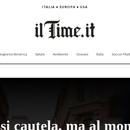
ITALIA • EUROPA • USA
ngiorno America
Salute
Ambiente
Giovani
Italia
Soccer Made
ssi cautela, ma al m