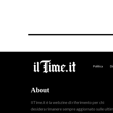
Politica
Di
About
IlTime.it è la webzine di riferimento per chi
desidera rimanere sempre aggiornato sulle ulti