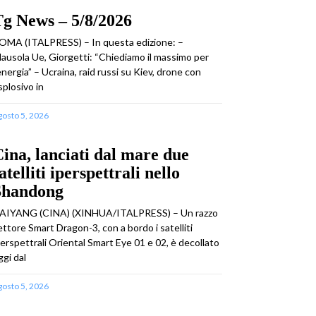
g News – 5/8/2026
OMA (ITALPRESS) – In questa edizione: –
lausola Ue, Giorgetti: “Chiediamo il massimo per
’energia” – Ucraina, raid russi su Kiev, drone con
splosivo in
gosto 5, 2026
ina, lanciati dal mare due
atelliti iperspettrali nello
Shandong
AIYANG (CINA) (XINHUA/ITALPRESS) – Un razzo
ettore Smart Dragon-3, con a bordo i satelliti
perspettrali Oriental Smart Eye 01 e 02, è decollato
ggi dal
gosto 5, 2026