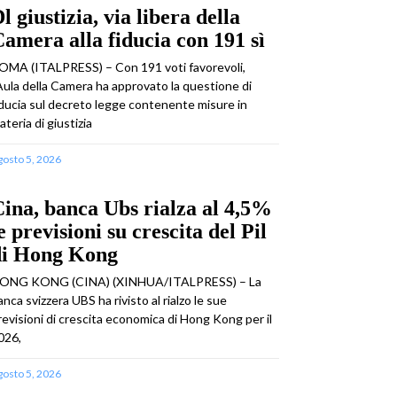
l giustizia, via libera della
amera alla fiducia con 191 sì
OMA (ITALPRESS) – Con 191 voti favorevoli,
’Aula della Camera ha approvato la questione di
iducia sul decreto legge contenente misure in
ateria di giustizia
gosto 5, 2026
ina, banca Ubs rialza al 4,5%
e previsioni su crescita del Pil
di Hong Kong
ONG KONG (CINA) (XINHUA/ITALPRESS) – La
anca svizzera UBS ha rivisto al rialzo le sue
revisioni di crescita economica di Hong Kong per il
026,
gosto 5, 2026