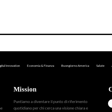
gital Innovation
Economia & Finanza
Buongiorno America
Salute
Mission
C
Puntiamo a diventare il punto di riferimento
me
quotidiano per chi cerca una visione chiara e