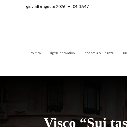
Vai
giovedì 6 agosto 2026
•
04:07:48
al
contenuto
Politica
Digital Innovation
Economia & Finanza
Buo
Visco “Sui ta