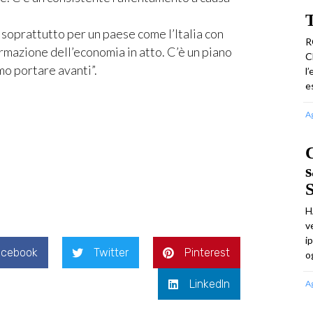
T
 soprattutto per un paese come l’Italia con
R
rmazione dell’economia in atto. C’è un piano
C
o portare avanti”.
l
e
A
C
s
H
v
i
acebook
Twitter
Pinterest
o
LinkedIn
A