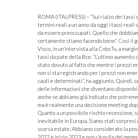
ROMA (ITALPRESS) – “Sul rialzo dei tassi si
termini reali a un anno da oggi i tassi reali
da essere preoccupati. Quello che dobbiam
certamente stiamo facendo bene”. Così il g
Visco, in un’intervista alla CnbcTv, a margin
tassi da pate della Bce. “L’ultimo aumento 
stato dovuto al fatto che mentre i prezzi
non si sta registrando per i prezzi non ene
cauti e determinati”, ha aggiunto. Quindi,
delle informazioni che diventano disponib
anche se abbiamo già indicato che potremm
ma è realmente una decisione meeting dop
Quanto a un possibile rischio recessione, 
inevitabile in Europa. Siamo stati sorpresi
scorsa estate. Abbiamo considerato la possi
2022 e inizio 2023 e non c’è nulla del gene