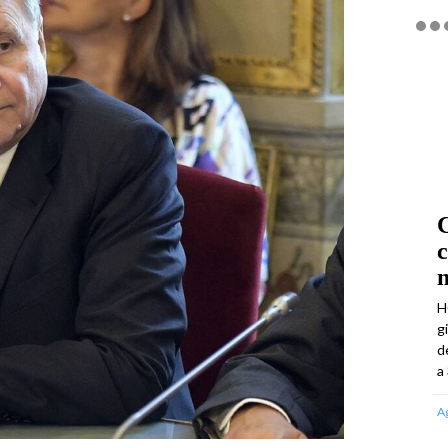
C
m
H
g
d
a 
A