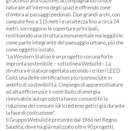
gli accessi alla stazione, accompagnando la luce
naturale all’interno degli spazi e offrendo zone
d’ombra ai passaggi pedonali. Due grandi archi, con
campate fino a 115 metri e un’altezza fino a circa 24
metri, sorreggono le coperture principali,
restituendo una struttura monumentale ma leggibile
come parte integrante del paesaggio urbano, più che
come oggetto isolato.
“La Western Station è un progetto con una forte
impronta sostenibile – sottolinea Webuild -. La
struttura è stata progettata secondo i criteri LEED
Gold, una delle certificazioni più riconosciute in
ambito di sostenibilità. L’impiego di apparecchiature
ad alta efficienza e il contributo di energia
rinnovabile autoprodotta hanno consentito la
riduzione dei consumi idrici ed energetici già durante
la fase di costruzione”.
Il Gruppo Webuild è presente dal 1966 nel Regno
Saudita, dove ha già realizzato oltre 90 progetti,