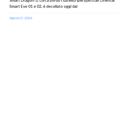
Smart Dragon-3, con a bordo i satelliti iperspettrali Oriental
Smart Eye 01 e 02, è decollato oggi dal
Agosto 5, 2026