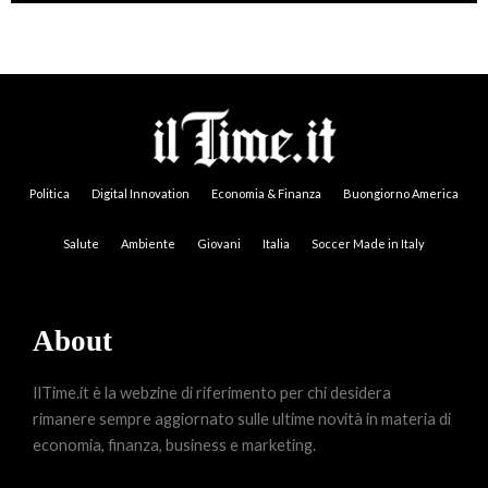
Politica
Digital Innovation
Economia & Finanza
Buongiorno America
Salute
Ambiente
Giovani
Italia
Soccer Made in Italy
About
IlTime.it è la webzine di riferimento per chi desidera
rimanere sempre aggiornato sulle ultime novità in materia di
economia, finanza, business e marketing.