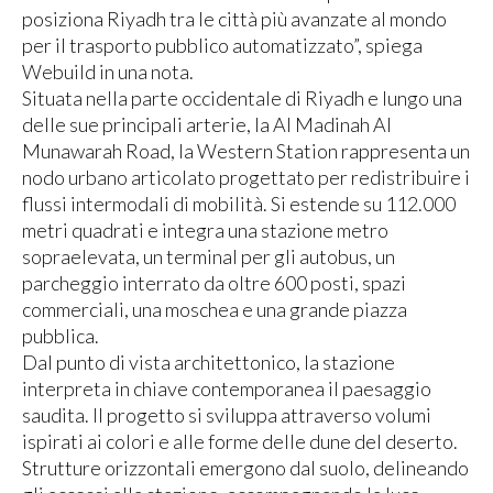
posiziona Riyadh tra le città più avanzate al mondo
per il trasporto pubblico automatizzato”, spiega
Webuild in una nota.
Situata nella parte occidentale di Riyadh e lungo una
delle sue principali arterie, la Al Madinah Al
Munawarah Road, la Western Station rappresenta un
nodo urbano articolato progettato per redistribuire i
flussi intermodali di mobilità. Si estende su 112.000
metri quadrati e integra una stazione metro
sopraelevata, un terminal per gli autobus, un
parcheggio interrato da oltre 600 posti, spazi
commerciali, una moschea e una grande piazza
pubblica.
Dal punto di vista architettonico, la stazione
interpreta in chiave contemporanea il paesaggio
saudita. Il progetto si sviluppa attraverso volumi
ispirati ai colori e alle forme delle dune del deserto.
Strutture orizzontali emergono dal suolo, delineando