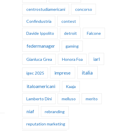
centrostudiamericani
concorso
Confindustria
contest
Davide Ippolito
detroit
Falcone
federmanager
gaming
iarl
Gianluca Grea
Honora Foa
italia
imprese
igec 2025
italoamericani
Kaaja
Lamberto Dini
melluso
merito
niaf
rebranding
reputation marketing