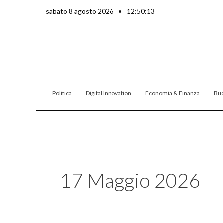
Vai
sabato 8 agosto 2026
•
12:50:15
al
contenuto
Politica
Digital Innovation
Economia & Finanza
Buo
17 Maggio 2026