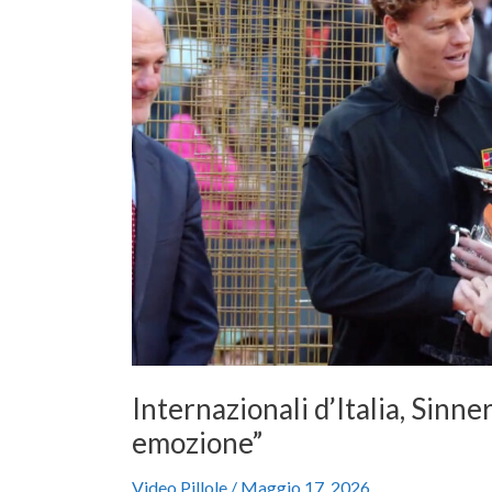
premiato
da
Mattarella
“Grande
emozione”
Internazionali d’Italia, Sinn
emozione”
Video Pillole
/
Maggio 17, 2026