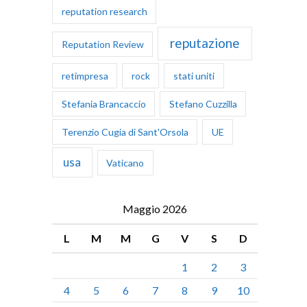
reputation research
reputazione
Reputation Review
retimpresa
rock
stati uniti
Stefania Brancaccio
Stefano Cuzzilla
Terenzio Cugia di Sant'Orsola
UE
usa
Vaticano
Maggio 2026
L
M
M
G
V
S
D
1
2
3
4
5
6
7
8
9
10