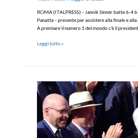
ROMA (ITALPRESS) – Jannik Sinner batte 6-4 6-4
Panatta – presente per assistere alla finale e alla 
A premiare il numero 1 del mondo c’è il presiden
Leggi tutto »
Mattarella
alla
finale
degli
Internazionali,
standing
ovation