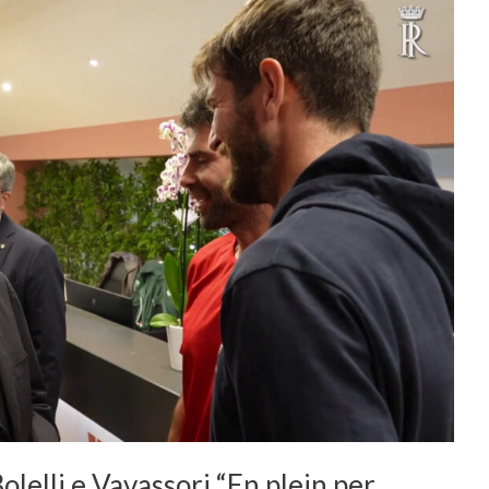
olelli e Vavassori “En plein per