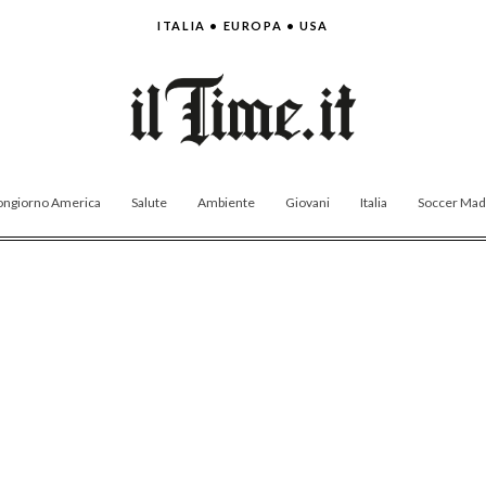
ITALIA • EUROPA • USA
ngiorno America
Salute
Ambiente
Giovani
Italia
Soccer Made