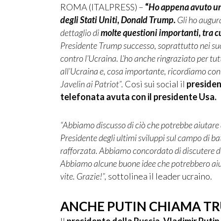
ROMA (ITALPRESS) –
“
Ho appena avuto una
degli Stati Uniti, Donald Trump.
Gli ho augur
dettaglio di
molte questioni importanti, tra c
Presidente Trump successo, soprattutto nei suoi 
contro l’Ucraina. L’ho anche ringraziato per tu
all’Ucraina e, cosa importante, ricordiamo con 
Javelin ai Patriot”.
Così sui social il
presiden
telefonata avuta con il presidente Usa.
“Abbiamo discusso di ciò che potrebbe aiutare a
Presidente degli ultimi sviluppi sul campo di bat
rafforzata. Abbiamo concordato di discutere di 
Abbiamo alcune buone idee che potrebbero aiuta
vite. Grazie!”,
sottolinea il leader ucraino.
ANCHE PUTIN CHIAMA T
Il
presidente della Russia, Vladimir Putin,