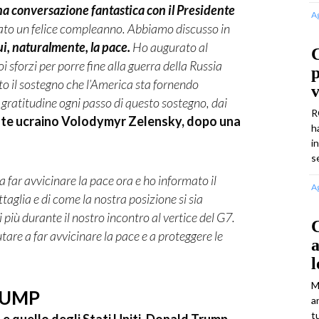
 conversazione fantastica con il Presidente
A
ato un felice compleanno. Abbiamo discusso in
ui, naturalmente, la pace.
Ho augurato al
sforzi per porre fine alla guerra della Russia
tto il sostegno che l’America sta fornendo
v
gratitudine ogni passo di questo sostegno, dai
R
te ucraino Volodymyr Zelensky, dopo una
h
i
s
 far avvicinare la pace ora e ho informato il
A
taglia e di come la nostra posizione si sia
più durante il nostro incontro al vertice del G7.
C
re a far avvicinare la pace e a proteggere le
l
M
RUMP
a
t
 e quello degli Stati Uniti, Donald Trump,