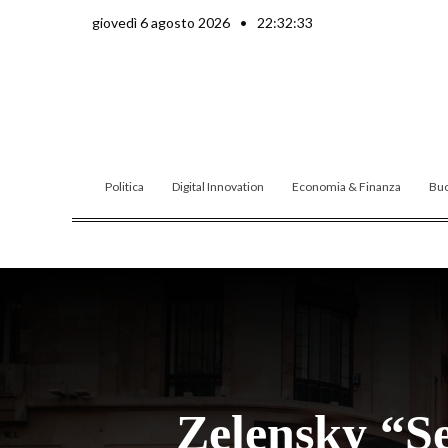
Vai
giovedì 6 agosto 2026
•
22:32:35
al
contenuto
Politica
Digital Innovation
Economia & Finanza
Buo
Zelensky “S