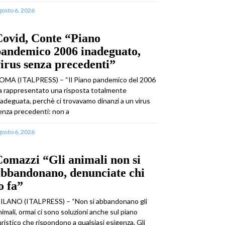
gosto 6, 2026
Covid, Conte “Piano
pandemico 2006 inadeguato,
irus senza precedenti”
OMA (ITALPRESS) – “Il Piano pandemico del 2006
a rappresentato una risposta totalmente
nadeguata, perchè ci trovavamo dinanzi a un virus
enza precedenti: non a
gosto 6, 2026
omazzi “Gli animali non si
abbandonano, denunciate chi
o fa”
ILANO (ITALPRESS) – “Non si abbandonano gli
nimali, ormai ci sono soluzioni anche sul piano
uristico che rispondono a qualsiasi esigenza. Gli