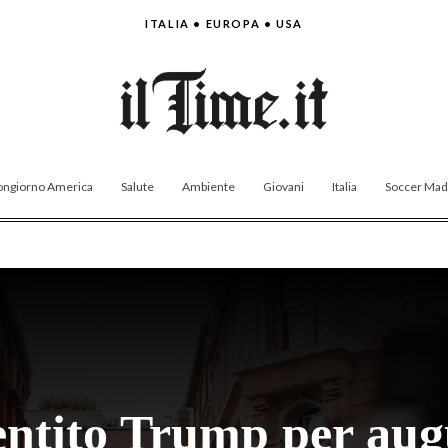
ITALIA • EUROPA • USA
ngiorno America
Salute
Ambiente
Giovani
Italia
Soccer Made
entito Trump per aug