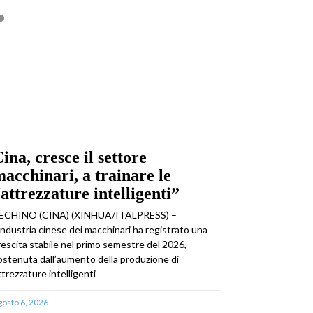
ina, cresce il settore
acchinari, a trainare le
attrezzature intelligenti”
ECHINO (CINA) (XINHUA/ITALPRESS) –
’industria cinese dei macchinari ha registrato una
rescita stabile nel primo semestre del 2026,
ostenuta dall’aumento della produzione di
ttrezzature intelligenti
gosto 6, 2026