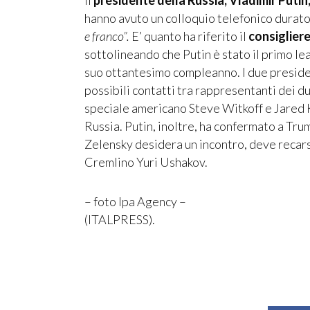
hanno avuto un colloquio telefonico durato 
e franco”.
E’ quanto ha riferito il
consigliere
sottolineando che Putin è stato il primo le
suo ottantesimo compleanno. I due presiden
possibili contatti tra rappresentanti dei d
speciale americano Steve Witkoff e Jared
Russia. Putin, inoltre, ha confermato a Tr
Zelensky desidera un incontro, deve recars
Cremlino Yuri Ushakov.
– foto Ipa Agency –
(ITALPRESS).