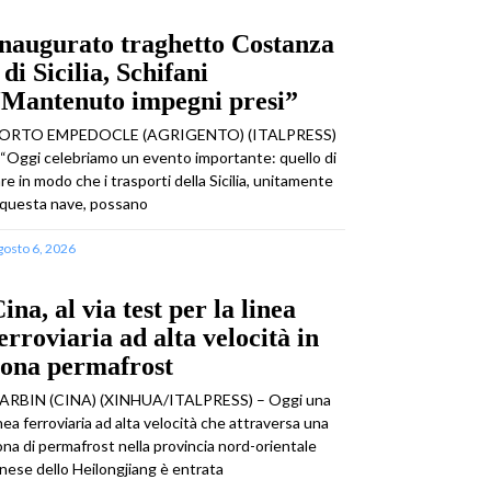
naugurato traghetto Costanza
 di Sicilia, Schifani
“Mantenuto impegni presi”
ORTO EMPEDOCLE (AGRIGENTO) (ITALPRESS)
 “Oggi celebriamo un evento importante: quello di
are in modo che i trasporti della Sicilia, unitamente
 questa nave, possano
gosto 6, 2026
ina, al via test per la linea
erroviaria ad alta velocità in
zona permafrost
ARBIN (CINA) (XINHUA/ITALPRESS) – Oggi una
inea ferroviaria ad alta velocità che attraversa una
ona di permafrost nella provincia nord-orientale
inese dello Heilongjiang è entrata