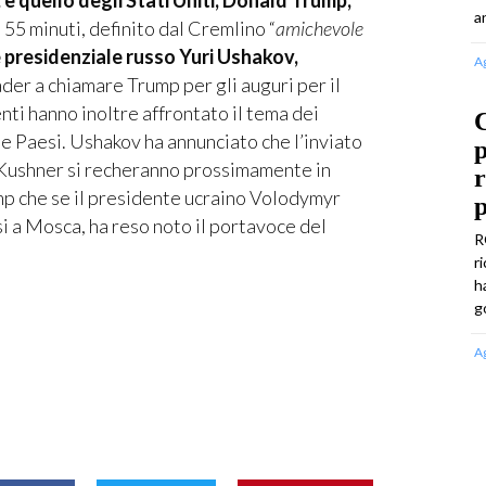
an
55 minuti, definito dal Cremlino “
amichevole
 presidenziale russo Yuri Ushakov,
A
ader a chiamare Trump per gli auguri per il
ti hanno inoltre affrontato il tema dei
C
ue Paesi. Ushakov ha annunciato che l’inviato
p
 Kushner si recheranno prossimamente in
r
ump che se il presidente ucraino Volodymyr
p
i a Mosca, ha reso noto il portavoce del
R
r
h
g
A