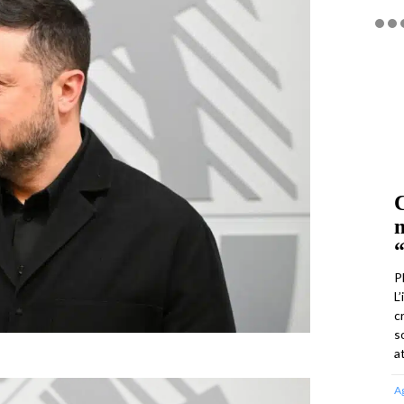
C
m
“
P
L
c
s
a
A