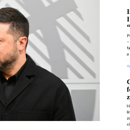
I
I
P
–
f
a
A
C
f
H
l
z
c