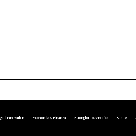
gital Innovation
Economia & Finanza
Buongiorno America
Salute