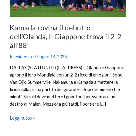
il
2-
2
all’88’
Kamada rovina il debutto
dell’Olanda, il Giappone trova il 2-2
all’88’
In evidenza
/
Giugno 14, 2026
DALLAS (STATI UNITI) (ITALPRESS) – Olanda e Giappone
aprono il loro Mondiale con un 2-2 ricco di emozioni. Sono
Van Dijk, Summerville, Nakamura e Kamada a mettere la
firma sulla prima partita del girone F. Dopo nemmeno tre
minuti, Suzuki deve mettere i guantoni per sventare un
destro di Malen. Mezz’ora più tardi, il portiere […]
Leggi tutto »