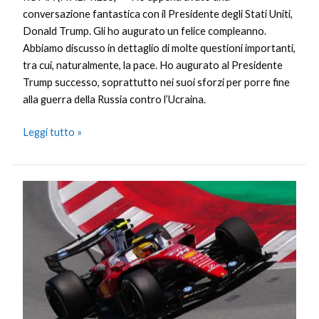
conversazione fantastica con il Presidente degli Stati Uniti,
Donald Trump. Gli ho augurato un felice compleanno.
Abbiamo discusso in dettaglio di molte questioni importanti,
tra cui, naturalmente, la pace. Ho augurato al Presidente
Trump successo, soprattutto nei suoi sforzi per porre fine
alla guerra della Russia contro l’Ucraina.
Leggi tutto »
Trionfo
Ferrari
a
Barcellona:
vince
Hamilton
su
Russell,