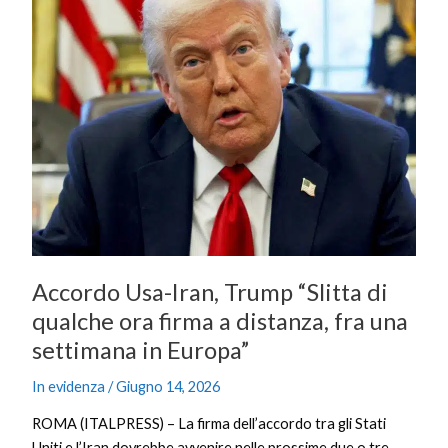
Iran,
Trump
“Slitta
di
qualche
ora
firma
a
distanza,
fra
una
settimana
Accordo Usa-Iran, Trump “Slitta di
in
qualche ora firma a distanza, fra una
Europa”
settimana in Europa”
In evidenza
/
Giugno 14, 2026
ROMA (ITALPRESS) – La firma dell’accordo tra gli Stati
Uniti e l’Iran dovrebbe avvenire nelle prossime due o tre