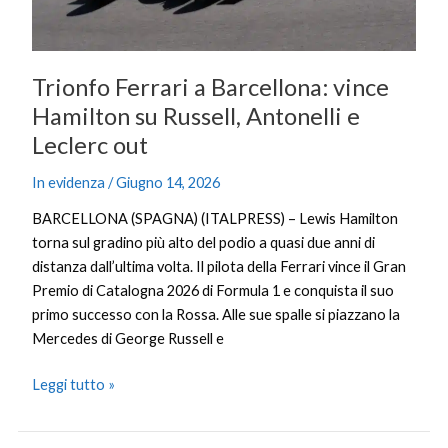
Antonelli
e
Leclerc
out
Trionfo Ferrari a Barcellona: vince
Hamilton su Russell, Antonelli e
Leclerc out
In evidenza
/
Giugno 14, 2026
BARCELLONA (SPAGNA) (ITALPRESS) – Lewis Hamilton
torna sul gradino più alto del podio a quasi due anni di
distanza dall’ultima volta. Il pilota della Ferrari vince il Gran
Premio di Catalogna 2026 di Formula 1 e conquista il suo
primo successo con la Rossa. Alle sue spalle si piazzano la
Mercedes di George Russell e
Leggi tutto »