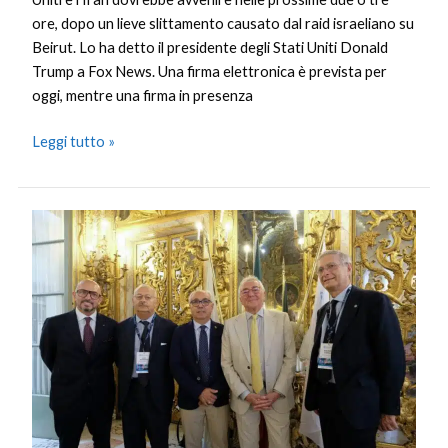
ore, dopo un lieve slittamento causato dal raid israeliano su
Beirut. Lo ha detto il presidente degli Stati Uniti Donald
Trump a Fox News. Una firma elettronica è prevista per
oggi, mentre una firma in presenza
Leggi tutto »
Pozza
confermato
a
guida
Consiglio
Generale
Assocamerestero,
entrano
2
genovesi