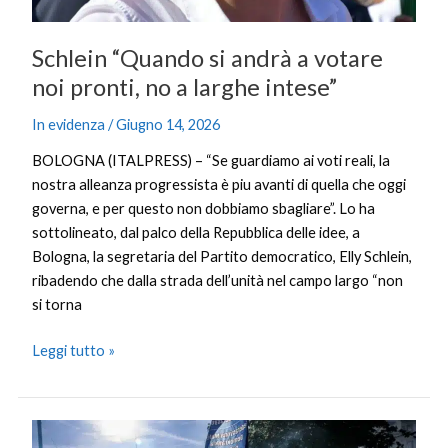
larghe
intese”
Schlein “Quando si andrà a votare
noi pronti, no a larghe intese”
In evidenza
/
Giugno 14, 2026
BOLOGNA (ITALPRESS) – “Se guardiamo ai voti reali, la
nostra alleanza progressista è piu avanti di quella che oggi
governa, e per questo non dobbiamo sbagliare”. Lo ha
sottolineato, dal palco della Repubblica delle idee, a
Bologna, la segretaria del Partito democratico, Elly Schlein,
ribadendo che dalla strada dell’unità nel campo largo “non
si torna
Leggi tutto »
G7,