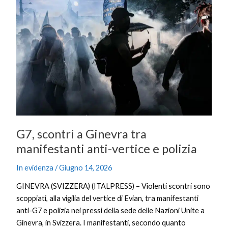
scontri
a
Ginevra
tra
manifestanti
anti-
vertice
e
polizia
G7, scontri a Ginevra tra
manifestanti anti-vertice e polizia
In evidenza
/
Giugno 14, 2026
GINEVRA (SVIZZERA) (ITALPRESS) – Violenti scontri sono
scoppiati, alla vigilia del vertice di Evian, tra manifestanti
anti-G7 e polizia nei pressi della sede delle Nazioni Unite a
Ginevra, in Svizzera. I manifestanti, secondo quanto