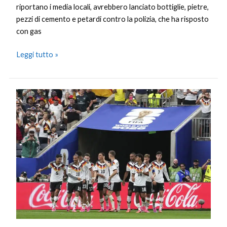
riportano i media locali, avrebbero lanciato bottiglie, pietre,
pezzi di cemento e petardi contro la polizia, che ha risposto
con gas
Leggi tutto »
La
Germania
dilaga
dopo
lo
spavento
iniziale,
Curacao
battuto
7-
1