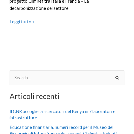
progetto ClimRef tra Italia e Francia – La
decarbonizzazione del settore
Leggi tutto »
C
e
Articoli recenti
r
c
Il CNR accoglierà ricercatori del Kenya in 7 laboratori e
a
infrastrutture
:
Educazione finanziaria, numeri record per il Museo del
Risparmio di Intesa Sanpaolo: coinvolti 155mila studenti