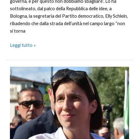
governa, e per questo non dobbiamo sbagliare”. Lo ha
sottolineato, dal palco della Repubblica delle idee, a
Bologna, la segretaria del Partito democratico, Elly Schlein,
ribadendo che dalla strada dell’unità nel campo largo “non
si torna
Leggi tutto »
Schlein
“Quando
si
andrà
a
votare
noi
pronti,
no
a