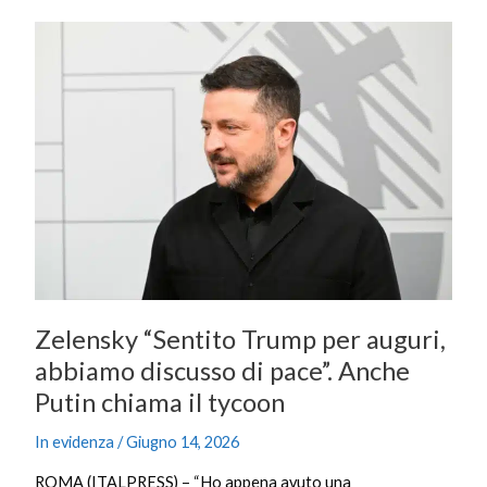
Zelensky
“Sentito
Trump
per
auguri,
abbiamo
discusso
di
pace”.
Anche
Putin
chiama
Zelensky “Sentito Trump per auguri,
il
abbiamo discusso di pace”. Anche
tycoon
Putin chiama il tycoon
In evidenza
/
Giugno 14, 2026
ROMA (ITALPRESS) – “Ho appena avuto una