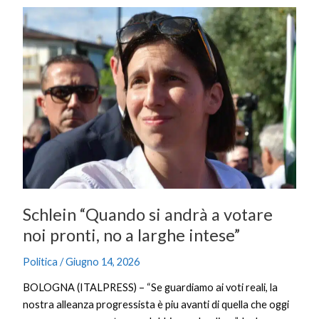
Schlein
“Quando
si
andrà
a
votare
noi
pronti,
no
a
larghe
intese”
Schlein “Quando si andrà a votare
noi pronti, no a larghe intese”
Politica
/
Giugno 14, 2026
BOLOGNA (ITALPRESS) – “Se guardiamo ai voti reali, la
nostra alleanza progressista è piu avanti di quella che oggi