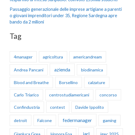
Passaggio generazionale delle imprese artigiane a parenti
o giovani imprenditori under 35, Regione Sardegna apre
bando da 2 milioni
Tag
4manager
agricoltura
americandream
azienda
Andrea Pancani
biodinamica
Blood and Breathe
Borsellino
calzature
Carlo Triarico
centrostudiamericani
concorso
Confindustria
contest
Davide Ippolito
federmanager
detroit
Falcone
gaming
iarl
Gianluca Grea
Honora Foa
igec 2025