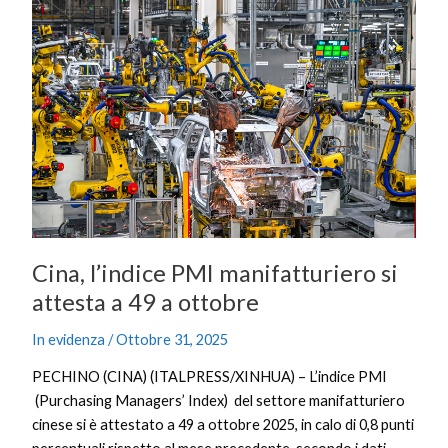
l’indice
PMI
manifatturiero
si
attesta
a
49
a
ottobre
Cina, l’indice PMI manifatturiero si
attesta a 49 a ottobre
In evidenza
/
Ottobre 31, 2025
PECHINO (CINA) (ITALPRESS/XINHUA) – L’indice PMI
(Purchasing Managers’ Index) del settore manifatturiero
cinese si è attestato a 49 a ottobre 2025, in calo di 0,8 punti