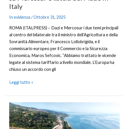
Italy
In evidenza
/
Ottobre 31, 2025
ROMA (ITALPRESS) – Dazi e Mercosur i due temi principali
al centro del bilaterale tra il ministro dell’Agricoltura e della
Sovranità Alimentare, Francesco Lollobrigida, e il
commissario europeo per il Commercio e la Sicurezza
Economica, Maros Sefcovic. “Abbiamo trattato le vicende
legate al sistema tariffario a livello mondiale. L’Europa ha
chiuso un accordo con gli
Leggi tutto »
Webuild,
avanzano
i
lavori