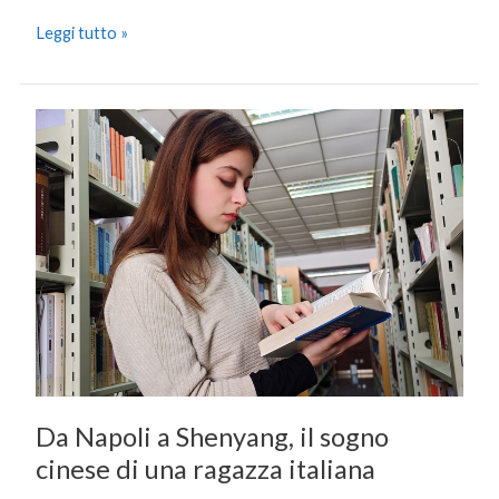
Leggi tutto »
Da
Napoli
a
Shenyang,
il
sogno
cinese
di
una
ragazza
italiana
Da Napoli a Shenyang, il sogno
cinese di una ragazza italiana