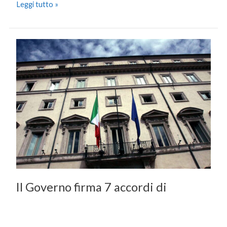
Leggi tutto »
Il
Governo
firma
7
accordi
di
coesione,
investimenti
per
3,4
miliardi
Il Governo firma 7 accordi di
coesione, investimenti per 3,4
miliardi