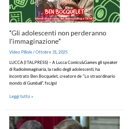
“Gli adolescenti non perderanno
l’immaginazione”
Video Pillole
/
Ottobre 31, 2025
LUCCA (ITALPRESS) – A Lucca Comics&Games gli speaker
di Radioimmaginaria, la radio degli adolescenti, ha
incontrato Ben Bocquelet, creatore de “Lo straordinario
mondo di Gumball”. fsc/gsl
Leggi tutto »
Lollobrigida
riceve