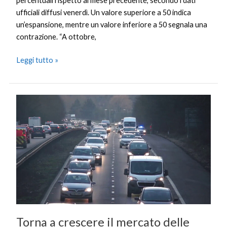
percentuali rispetto al mese precedente, secondo i dati
ufficiali diffusi venerdì. Un valore superiore a 50 indica
un’espansione, mentre un valore inferiore a 50 segnala una
contrazione. “A ottobre,
Leggi tutto »
Torna
a
crescere
il
mercato
delle
auto
in
Europa,
Italia
Torna a crescere il mercato delle
quarta