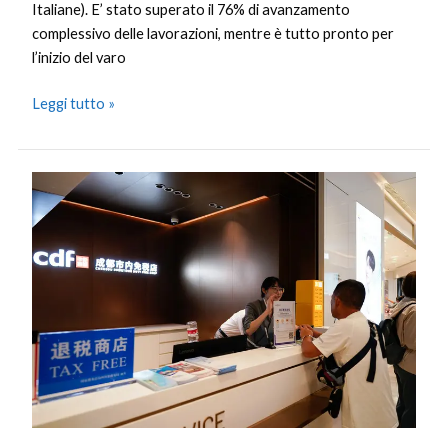
Italiane). E’ stato superato il 76% di avanzamento
complessivo delle lavorazioni, mentre è tutto pronto per
l’inizio del varo
Leggi tutto »
Cina,
nuove
misure
per
potenziare
i
negozi
duty-
free
e
aumentare
i