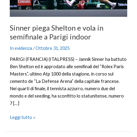
Parigi
indoor
Sinner piega Shelton e vola in
semifinale a Parigi indoor
In evidenza
/
Ottobre 31, 2025
PARIGI (FRANCIA) (ITALPRESS) – Jannik Sinner ha battuto
Ben Shelton ed è approdato alle semifinali del “Rolex Paris
Masters”, ultimo Atp 1000 della stagione, in corso sul
cemento de “La Defense Arena” della capitale francese.
Nei quarti di finale, il tennista azzurro, numero due del
mondo e del seeding, ha sconfitto lo statunitense, numero
7 […]
Leggi tutto »