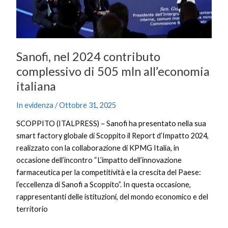
505
mln
all’economia
italiana
Sanofi, nel 2024 contributo
complessivo di 505 mln all’economia
italiana
In evidenza
/
Ottobre 31, 2025
SCOPPITO (ITALPRESS) – Sanofi ha presentato nella sua
smart factory globale di Scoppito il Report d’Impatto 2024,
realizzato con la collaborazione di KPMG Italia, in
occasione dell’incontro “L’impatto dell’innovazione
farmaceutica per la competitività e la crescita del Paese:
l’eccellenza di Sanofi a Scoppito”. In questa occasione,
rappresentanti delle istituzioni, del mondo economico e del
territorio