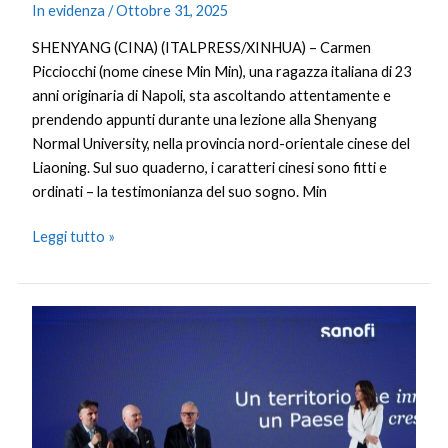
In evidenza
/
Ottobre 31, 2025
SHENYANG (CINA) (ITALPRESS/XINHUA) – Carmen
Picciocchi (nome cinese Min Min), una ragazza italiana di 23
anni originaria di Napoli, sta ascoltando attentamente e
prendendo appunti durante una lezione alla Shenyang
Normal University, nella provincia nord-orientale cinese del
Liaoning. Sul suo quaderno, i caratteri cinesi sono fitti e
ordinati – la testimonianza del suo sogno. Min
Leggi tutto »
Sanofi,
nel
2024
contributo
complessivo
di