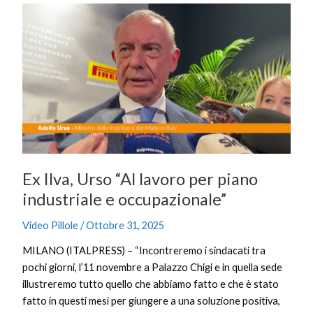
Ex
Ilva,
Urso
“Al
lavoro
per
piano
industriale
e
occupazionale”
Ex Ilva, Urso “Al lavoro per piano
industriale e occupazionale”
Video Pillole
/
Ottobre 31, 2025
MILANO (ITALPRESS) – “Incontreremo i sindacati tra
pochi giorni, l’11 novembre a Palazzo Chigi e in quella sede
illustreremo tutto quello che abbiamo fatto e che è stato
fatto in questi mesi per giungere a una soluzione positiva,