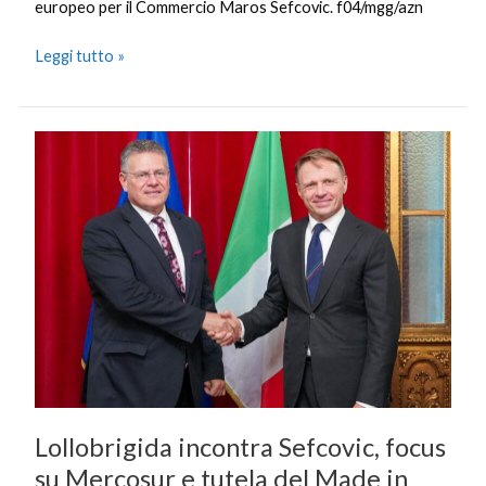
europeo per il Commercio Maros Sefcovic. f04/mgg/azn
Leggi tutto »
Lollobrigida
incontra
Sefcovic,
focus
su
Mercosur
e
tutela
del
Made
in
Italy
Lollobrigida incontra Sefcovic, focus
su Mercosur e tutela del Made in