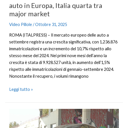
tra
auto in Europa, Italia quarta tra
major
major market
market
Video Pillole
/
Ottobre 31, 2025
ROMA (ITALPRESS) – Il mercato europeo delle auto a
settembre registra una crescita significativa, con 1.236.876
immatricolazioni e un incremento del 10,7% rispetto allo
stesso mese del 2024. Nei primi nove mesi dell’anno la
crescita è stata di 9.928.527 unità, in aumento dell’1,5%
rispetto alle immatricolazioni di gennaio-settembre 2024.
Nonostante il recupero, i volumi rimangono
Leggi tutto »
Oltre
1.200
chilometri