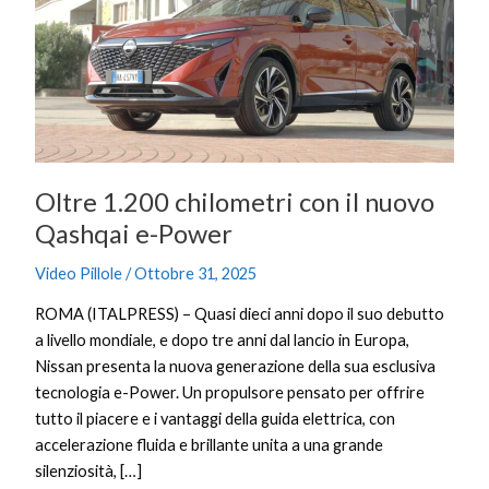
con
il
nuovo
Qashqai
e-
Power
Oltre 1.200 chilometri con il nuovo
Qashqai e-Power
Video Pillole
/
Ottobre 31, 2025
ROMA (ITALPRESS) – Quasi dieci anni dopo il suo debutto
a livello mondiale, e dopo tre anni dal lancio in Europa,
Nissan presenta la nuova generazione della sua esclusiva
tecnologia e-Power. Un propulsore pensato per offrire
tutto il piacere e i vantaggi della guida elettrica, con
accelerazione fluida e brillante unita a una grande
silenziosità, […]