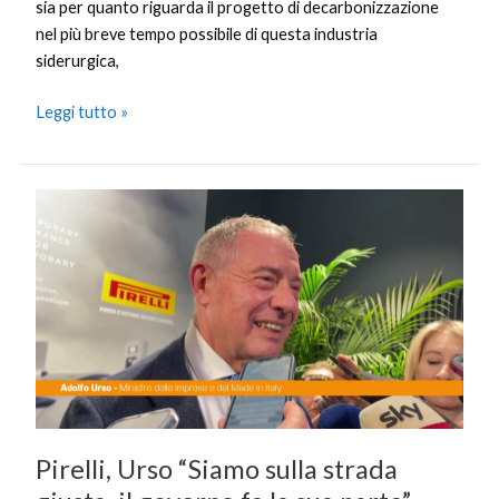
sia per quanto riguarda il progetto di decarbonizzazione
nel più breve tempo possibile di questa industria
siderurgica,
Leggi tutto »
Pirelli,
Urso
“Siamo
sulla
strada
giusta,
il
governo
fa
la
Pirelli, Urso “Siamo sulla strada
sua
parte”