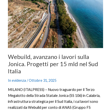
sulla
Jonica.
Progetti
per
15
mld
nel
Sud
Italia
Webuild, avanzano i lavori sulla
Jonica. Progetti per 15 mld nel Sud
Italia
In evidenza
/
Ottobre 31, 2025
MILANO (ITALPRESS) – Nuovo traguardo per il Terzo
Megalotto della Strada Statale Jonica (SS 106) in Calabria,
infrastruttura strategica per il Sud Italia, i cui lavori sono
realizzati da Webuild per conto di ANAS (Gruppo FS