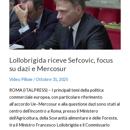
Sefcovic,
focus
su
dazi
e
Mercosur
Lollobrigida riceve Sefcovic, focus
su dazi e Mercosur
Video Pillole
/
Ottobre 31, 2025
ROMA (ITALPRESS) – I principali temi della politica
commerciale europea, con particolare riferimento
all’accordo Ue–Mercosur e alla questione dazi sono stati al
centro dell’incontro a Roma, presso il Ministero
dell’Agricoltura, della Sovranità alimentare e delle Foreste,
tra il Ministro Francesco Lollobrigida e il Commissario