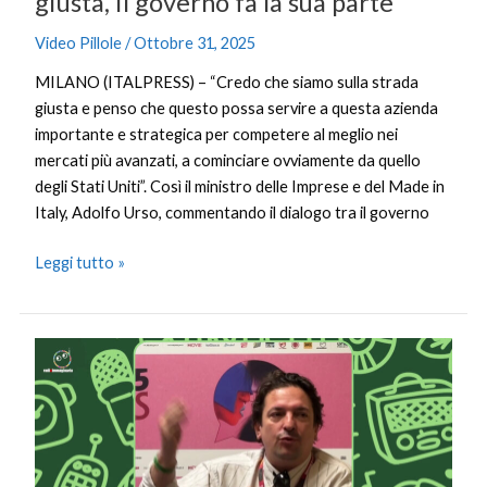
giusta, il governo fa la sua parte”
Video Pillole
/
Ottobre 31, 2025
MILANO (ITALPRESS) – “Credo che siamo sulla strada
giusta e penso che questo possa servire a questa azienda
importante e strategica per competere al meglio nei
mercati più avanzati, a cominciare ovviamente da quello
degli Stati Uniti”. Così il ministro delle Imprese e del Made in
Italy, Adolfo Urso, commentando il dialogo tra il governo
Leggi tutto »
“Gli
adolescenti
non
perderanno
l’immaginazione”