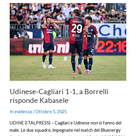
Udinese-
Cagliari
1-
1,
a
Borrelli
risponde
Kabasele
Udinese-Cagliari 1-1, a Borrelli
risponde Kabasele
In evidenza
/
Ottobre 5, 2025
UDINE (ITALPRESS) – Cagliari e Udinese non si fanno del
male. Le due squadre, impegnate nel match del Bluenergy