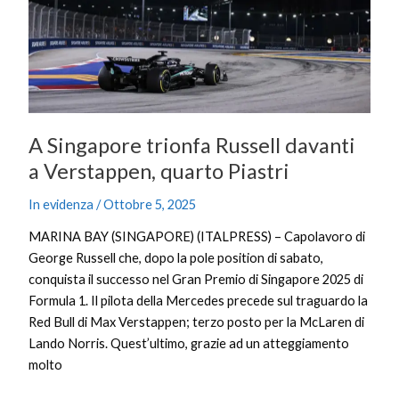
a
Verstappen,
quarto
Piastri
A Singapore trionfa Russell davanti
a Verstappen, quarto Piastri
In evidenza
/
Ottobre 5, 2025
MARINA BAY (SINGAPORE) (ITALPRESS) – Capolavoro di
George Russell che, dopo la pole position di sabato,
conquista il successo nel Gran Premio di Singapore 2025 di
Formula 1. Il pilota della Mercedes precede sul traguardo la
Red Bull di Max Verstappen; terzo posto per la McLaren di
Lando Norris. Quest’ultimo, grazie ad un atteggiamento
molto