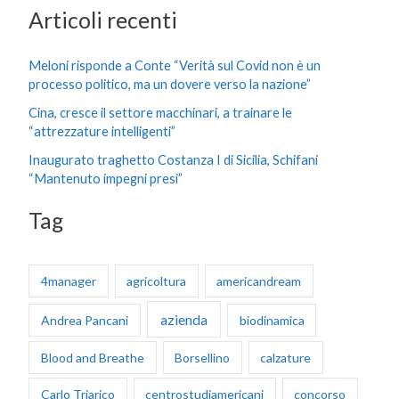
Articoli recenti
r
c
Meloni risponde a Conte “Verità sul Covid non è un
a
processo politico, ma un dovere verso la nazione”
:
Cina, cresce il settore macchinari, a trainare le
“attrezzature intelligenti”
Inaugurato traghetto Costanza I di Sicilia, Schifani
“Mantenuto impegni presi”
Tag
4manager
agricoltura
americandream
azienda
Andrea Pancani
biodinamica
Blood and Breathe
Borsellino
calzature
Carlo Triarico
centrostudiamericani
concorso