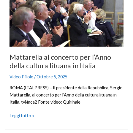
per
l’Anno
della
cultura
lituana
in
Italia
Mattarella al concerto per l’Anno
della cultura lituana in Italia
Video Pillole
/
Ottobre 5, 2025
ROMA (ITALPRESS) – Il presidente della Repubblica, Sergio
Mattarella, al concerto per l’Anno della cultura lituana in
Italia. tvi/mca2 Fonte video: Quirinale
Leggi tutto »