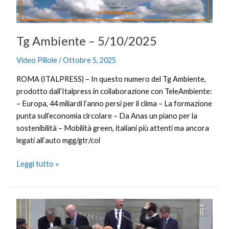
Tg Ambiente – 5/10/2025
Video Pillole
/
Ottobre 5, 2025
ROMA (ITALPRESS) – In questo numero del Tg Ambiente,
prodotto dall’Italpress in collaborazione con TeleAmbiente:
– Europa, 44 miliardi l’anno persi per il clima – La formazione
punta sull’economia circolare – Da Anas un piano per la
sostenibilità – Mobilità green, italiani più attenti ma ancora
legati all’auto mgg/gtr/col
Leggi tutto »
Mattarella
al
concerto