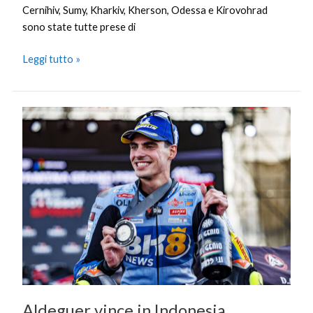
Cernihiv, Sumy, Kharkiv, Kherson, Odessa e Kirovohrad
sono state tutte prese di
Leggi tutto »
Aldeguer
vince
in
Indonesia,
infortunio
alla
clavicola
per
Marc
Marquez
Aldeguer vince in Indonesia,