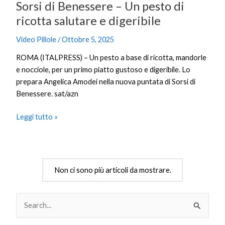
Sorsi di Benessere – Un pesto di
digeribile
ricotta salutare e digeribile
Video Pillole
/
Ottobre 5, 2025
ROMA (ITALPRESS) – Un pesto a base di ricotta, mandorle
e nocciole, per un primo piatto gustoso e digeribile. Lo
prepara Angelica Amodei nella nuova puntata di Sorsi di
Benessere. sat/azn
Leggi tutto »
Non ci sono più articoli da mostrare.
C
e