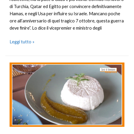
di Turchia, Qatar ed Egitto per convincere definitivamente
Hamas, e negli Usa per influire su Israele. Mancano poche
ore all’anniversario di quel tragico 7 ottobre, questa guerra
deve finire”. Lo dice il vicepremier e ministro degli
Leggi tutto »
Sorsi
di
Benessere
–
Un
pesto
di
ricotta
salutare
e