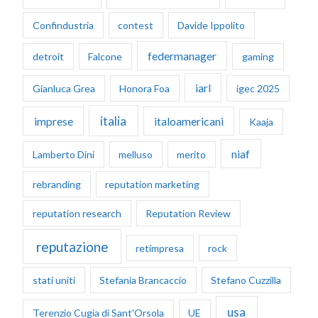
Confindustria
contest
Davide Ippolito
federmanager
detroit
Falcone
gaming
iarl
Gianluca Grea
Honora Foa
igec 2025
italia
imprese
italoamericani
Kaaja
niaf
Lamberto Dini
melluso
merito
rebranding
reputation marketing
reputation research
Reputation Review
reputazione
retimpresa
rock
stati uniti
Stefania Brancaccio
Stefano Cuzzilla
usa
Terenzio Cugia di Sant'Orsola
UE