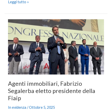
Leggi tutto »
Agenti
immobiliari,
Fabrizio
Segalerba
eletto
presidente
della
Fiaip
Agenti immobiliari, Fabrizio
Segalerba eletto presidente della
Fiaip
In evidenza
/
Ottobre 5, 2025