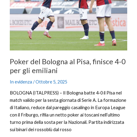
Pisa,
finisce
4-
0
per
gli
emiliani
Poker del Bologna al Pisa, finisce 4-0
per gli emiliani
In evidenza
/
Ottobre 5, 2025
BOLOGNA (ITALPRESS) – Il Bologna batte 4-0 il Pisa nel
match valido per la sesta giornata di Serie A. La formazione
di Italiano, reduce dal pareggio casalingo in Europa League
con il Friburgo, rifila un netto poker ai toscani nell’ultimo
turno prima della sosta per la Nazionali. Partita indirizzata
sui binari dei rossoblù dal rosso