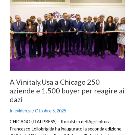
Vinitaly.Usa
a
Chicago
250
aziende
e
1.500
buyer
per
reagire
ai
A Vinitaly.Usa a Chicago 250
dazi
aziende e 1.500 buyer per reagire ai
dazi
In evidenza
/
Ottobre 5, 2025
CHICAGO (ITALPRESS) – Il ministro dell’Agricoltura
Francesco Lollobrigida ha inaugurato la seconda edizione