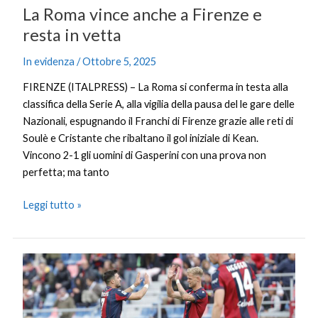
La Roma vince anche a Firenze e
resta in vetta
In evidenza
/
Ottobre 5, 2025
FIRENZE (ITALPRESS) – La Roma si conferma in testa alla
classifica della Serie A, alla vigilia della pausa del le gare delle
Nazionali, espugnando il Franchi di Firenze grazie alle reti di
Soulè e Cristante che ribaltano il gol iniziale di Kean.
Vincono 2-1 gli uomini di Gasperini con una prova non
perfetta; ma tanto
Leggi tutto »
Poker
del
Bologna
al