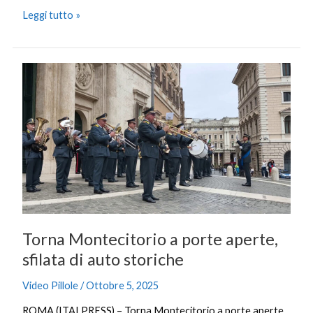
Leggi tutto »
Torna
Montecitorio
a
porte
aperte,
sfilata
di
auto
storiche
Torna Montecitorio a porte aperte,
sfilata di auto storiche
Video Pillole
/
Ottobre 5, 2025
ROMA (ITALPRESS) – Torna Montecitorio a porte aperte.