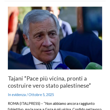
Tajani
“Pace
più
vicina,
pronti
a
costruire
vero
stato
palestinese”
Tajani “Pace più vicina, pronti a
costruire vero stato palestinese”
In evidenza
/
Ottobre 5, 2025
ROMA (ITALPRESS) – “Non abbiamo ancora raggiunto
l’obiettivo, ma la pace a Gaza è più vicina. Confido nel lavoro