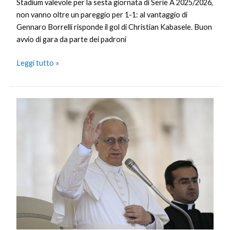
Stadium valevole per la sesta giornata di Serie A 2025/2026,
non vanno oltre un pareggio per 1-1: al vantaggio di
Gennaro Borrelli risponde il gol di Christian Kabasele. Buon
avvio di gara da parte dei padroni
Leggi tutto »
Papa
“Addolorato
per
sofferenze
popolo
Gaza,
auspico
si
arrivi
a
pace”