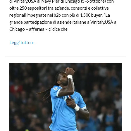
di Vinitaly.USA al Navy Pier di Chicago (5-6 ottobre) con
oltre 250 espositori tra aziende, consorzi e collettive
regionali impegnate nei b2b con più di 1.500 buyer. “La
grande partecipazione di aziende italiane a Vinitaly.USA a
Chicago – afferma – ci dice che
Leggi tutto »
Il
Napoli
batte
in
rimonta
il
Genoa,
2-
1
al