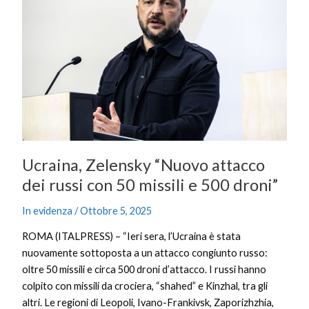
“Nuovo
attacco
dei
russi
con
50
missili
e
500
droni”
Ucraina, Zelensky “Nuovo attacco
dei russi con 50 missili e 500 droni”
In evidenza
/
Ottobre 5, 2025
ROMA (ITALPRESS) – “Ieri sera, l’Ucraina è stata
nuovamente sottoposta a un attacco congiunto russo:
oltre 50 missili e circa 500 droni d’attacco. I russi hanno
colpito con missili da crociera, “shahed” e Kinzhal, tra gli
altri. Le regioni di Leopoli, Ivano-Frankivsk, Zaporizhzhia,