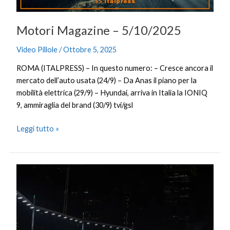
Motori Magazine – 5/10/2025
Video Pillole
/
Ottobre 5, 2025
ROMA (ITALPRESS) – In questo numero: – Cresce ancora il
mercato dell’auto usata (24/9) – Da Anas il piano per la
mobilità elettrica (29/9) – Hyundai, arriva in Italia la IONIQ
9, ammiraglia del brand (30/9) tvi/gsl
Leggi tutto »
A
Singapore
trionfa
Russell
davanti