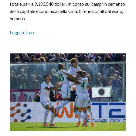
totale pari a 9.193.540 dollari, in corso sui campi in cemento
della capitale economica della Cina. Il tennista altoatesino,
numero
Leggi tutto »
La
Roma
vince
anche
a
Firenze
e
resta
in
vetta