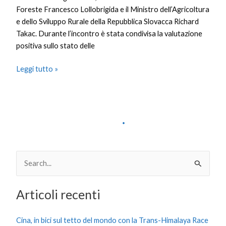
Foreste Francesco Lollobrigida e il Ministro dell’Agricoltura
e dello Sviluppo Rurale della Repubblica Slovacca Richard
Takac. Durante l’incontro è stata condivisa la valutazione
positiva sullo stato delle
Leggi tutto »
C
e
Articoli recenti
r
c
Cina, in bici sul tetto del mondo con la Trans-Himalaya Race
a