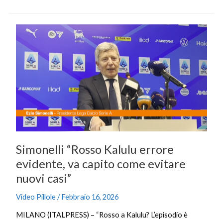
Simonelli
“Rosso
Kalulu
errore
evidente,
va
capito
come
evitare
nuovi
Simonelli “Rosso Kalulu errore
casi”
evidente, va capito come evitare
nuovi casi”
Video Pillole
/
Febbraio 16, 2026
MILANO (ITALPRESS) – “Rosso a Kalulu? L’episodio è