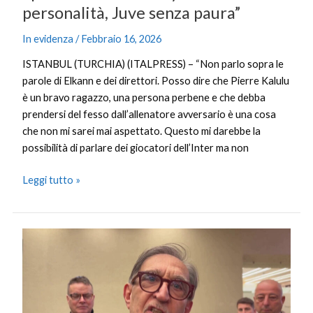
personalità, Juve senza paura”
In evidenza
/
Febbraio 16, 2026
ISTANBUL (TURCHIA) (ITALPRESS) – “Non parlo sopra le
parole di Elkann e dei direttori. Posso dire che Pierre Kalulu
è un bravo ragazzo, una persona perbene e che debba
prendersi del fesso dall’allenatore avversario è una cosa
che non mi sarei mai aspettato. Questo mi darebbe la
possibilità di parlare dei giocatori dell’Inter ma non
Leggi tutto »
Inter-
Juventus,
La
Russa
“Chi