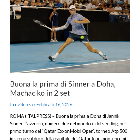
la
prima
di
Sinner
a
Doha,
Machac
ko
in
2
set
Buona la prima di Sinner a Doha,
Machac ko in 2 set
In evidenza
/
Febbraio 16, 2026
ROMA (ITALPRESS) – Buona la prima a Doha di Jannik
Sinner. L’azzurro, numero due del mondo e del seeding, nel
primo turno del “Qatar ExxonMobil Open”, torneo Atp 500
in scena sul duro della capitale del Qatar (con montepremi