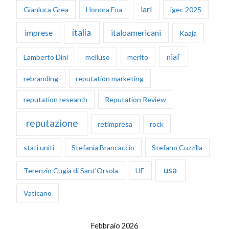
iarl
Gianluca Grea
Honora Foa
igec 2025
italia
imprese
italoamericani
Kaaja
niaf
Lamberto Dini
melluso
merito
rebranding
reputation marketing
reputation research
Reputation Review
reputazione
retimpresa
rock
stati uniti
Stefania Brancaccio
Stefano Cuzzilla
usa
Terenzio Cugia di Sant'Orsola
UE
Vaticano
Febbraio 2026