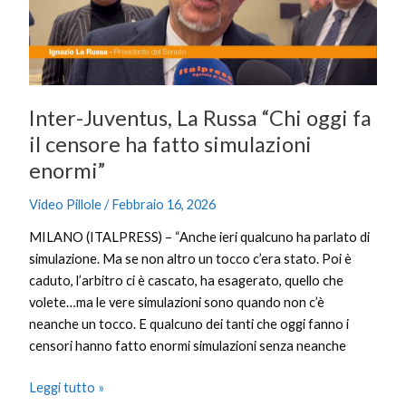
oggi
fa
il
censore
ha
Inter-Juventus, La Russa “Chi oggi fa
fatto
simulazioni
il censore ha fatto simulazioni
enormi”
enormi”
Video Pillole
/
Febbraio 16, 2026
MILANO (ITALPRESS) – “Anche ieri qualcuno ha parlato di
simulazione. Ma se non altro un tocco c’era stato. Poi è
caduto, l’arbitro ci è cascato, ha esagerato, quello che
volete…ma le vere simulazioni sono quando non c’è
neanche un tocco. E qualcuno dei tanti che oggi fanno i
censori hanno fatto enormi simulazioni senza neanche
Leggi tutto »