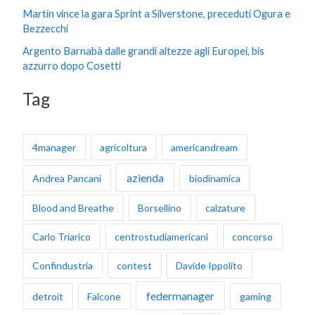
Martin vince la gara Sprint a Silverstone, preceduti Ogura e
:
Bezzecchi
Argento Barnabà dalle grandi altezze agli Europei, bis
azzurro dopo Cosetti
Tag
4manager
agricoltura
americandream
azienda
Andrea Pancani
biodinamica
Blood and Breathe
Borsellino
calzature
Carlo Triarico
centrostudiamericani
concorso
Confindustria
contest
Davide Ippolito
federmanager
detroit
Falcone
gaming