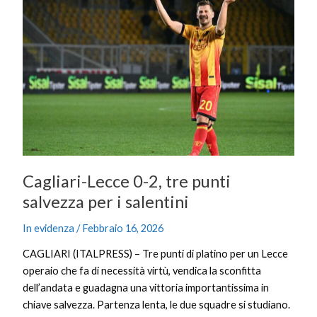
0-
2,
tre
punti
salvezza
per
i
salentini
Cagliari-Lecce 0-2, tre punti
salvezza per i salentini
In evidenza
/
Febbraio 16, 2026
CAGLIARI (ITALPRESS) – Tre punti di platino per un Lecce
operaio che fa di necessità virtù, vendica la sconfitta
dell’andata e guadagna una vittoria importantissima in
chiave salvezza. Partenza lenta, le due squadre si studiano.