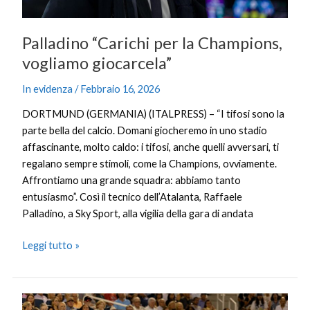
Palladino “Carichi per la Champions,
vogliamo giocarcela”
In evidenza
/
Febbraio 16, 2026
DORTMUND (GERMANIA) (ITALPRESS) – “I tifosi sono la
parte bella del calcio. Domani giocheremo in uno stadio
affascinante, molto caldo: i tifosi, anche quelli avversari, ti
regalano sempre stimoli, come la Champions, ovviamente.
Affrontiamo una grande squadra: abbiamo tanto
entusiasmo”. Così il tecnico dell’Atalanta, Raffaele
Palladino, a Sky Sport, alla vigilia della gara di andata
Leggi tutto »
Buona