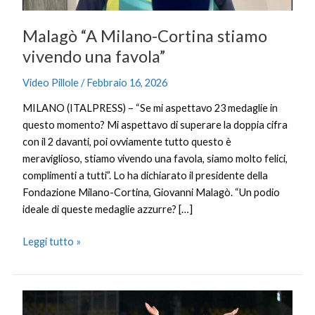
Malagò “A Milano-Cortina stiamo
vivendo una favola”
Video Pillole
/
Febbraio 16, 2026
MILANO (ITALPRESS) – “Se mi aspettavo 23 medaglie in
questo momento? Mi aspettavo di superare la doppia cifra
con il 2 davanti, poi ovviamente tutto questo è
meraviglioso, stiamo vivendo una favola, siamo molto felici,
complimenti a tutti”. Lo ha dichiarato il presidente della
Fondazione Milano-Cortina, Giovanni Malagò. “Un podio
ideale di queste medaglie azzurre? […]
Leggi tutto »
Cagliari-
Lecce