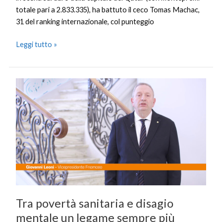
totale pari a 2.833.335), ha battuto il ceco Tomas Machac,
31 del ranking internazionale, col punteggio
Leggi tutto »
Tra
povertà
sanitaria
e
disagio
mentale
un
legame
sempre
più
Tra povertà sanitaria e disagio
stretto
mentale un legame sempre più