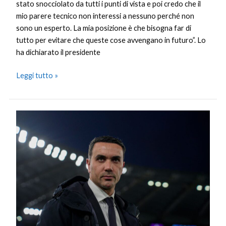
stato snocciolato da tutti i punti di vista e poi credo che il
mio parere tecnico non interessi a nessuno perché non
sono un esperto. La mia posizione è che bisogna far di
tutto per evitare che queste cose avvengano in futuro”. Lo
ha dichiarato il presidente
Leggi tutto »
Palladino
“Carichi
per
la
Champions,
vogliamo
giocarcela”