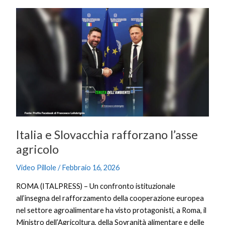
Italia
e
Slovacchia
rafforzano
l’asse
agricolo
Italia e Slovacchia rafforzano l’asse
agricolo
Video Pillole
/
Febbraio 16, 2026
ROMA (ITALPRESS) – Un confronto istituzionale
all’insegna del rafforzamento della cooperazione europea
nel settore agroalimentare ha visto protagonisti, a Roma, il
Ministro dell’Agricoltura, della Sovranità alimentare e delle