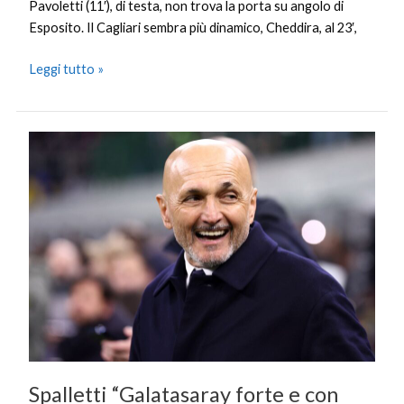
Pavoletti (11′), di testa, non trova la porta su angolo di
Esposito. Il Cagliari sembra più dinamico, Cheddira, al 23′,
Leggi tutto »
Spalletti
“Galatasaray
forte
e
con
personalità,
Juve
senza
paura”
Spalletti “Galatasaray forte e con