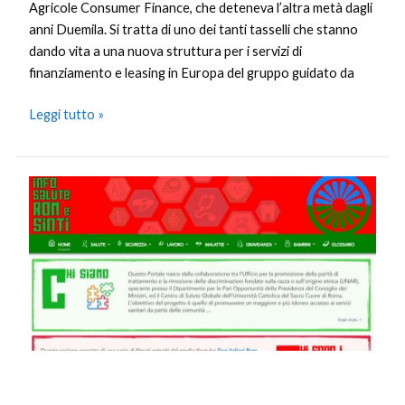
Agricole Consumer Finance, che deteneva l’altra metà dagli
anni Duemila. Si tratta di uno dei tanti tasselli che stanno
dando vita a una nuova struttura per i servizi di
finanziamento e leasing in Europa del gruppo guidato da
Leggi tutto »
Università
Cattolica,
Gemelli
e
Unar
insieme
per
salute
di
Rom
e