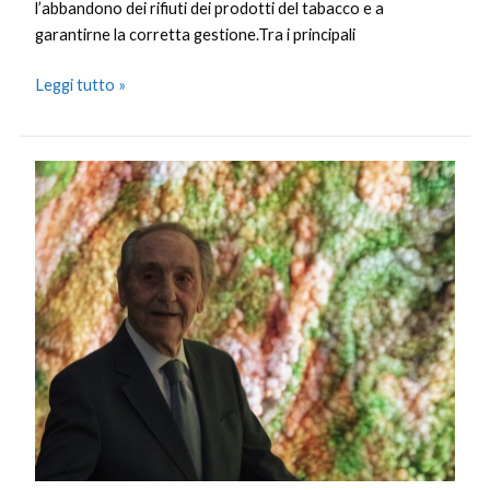
l’abbandono dei rifiuti dei prodotti del tabacco e a
garantirne la corretta gestione.Tra i principali
Leggi tutto »
A
Roma
la
mostra
“Ipotesi
Metaverso”
tra
storia
e
innovazione