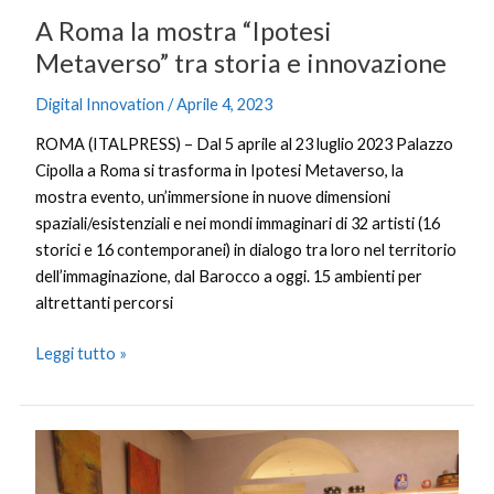
A Roma la mostra “Ipotesi
Metaverso” tra storia e innovazione
Digital Innovation
/
Aprile 4, 2023
ROMA (ITALPRESS) – Dal 5 aprile al 23 luglio 2023 Palazzo
Cipolla a Roma si trasforma in Ipotesi Metaverso, la
mostra evento, un’immersione in nuove dimensioni
spaziali/esistenziali e nei mondi immaginari di 32 artisti (16
storici e 16 contemporanei) in dialogo tra loro nel territorio
dell’immaginazione, dal Barocco a oggi. 15 ambienti per
altrettanti percorsi
Leggi tutto »
Ristorazione,
crescono