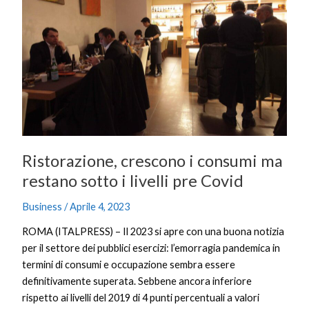
i
consumi
ma
restano
sotto
i
livelli
pre
Covid
Ristorazione, crescono i consumi ma
restano sotto i livelli pre Covid
Business
/
Aprile 4, 2023
ROMA (ITALPRESS) – Il 2023 si apre con una buona notizia
per il settore dei pubblici esercizi: l’emorragia pandemica in
termini di consumi e occupazione sembra essere
definitivamente superata. Sebbene ancora inferiore
rispetto ai livelli del 2019 di 4 punti percentuali a valori