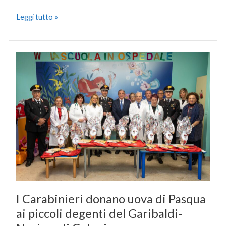
Leggi tutto »
I
Carabinieri
donano
uova
di
Pasqua
ai
piccoli
degenti
del
Garibaldi-
Nesima
I Carabinieri donano uova di Pasqua
di
ai piccoli degenti del Garibaldi-
Catania