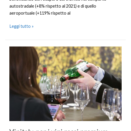
autostradale (+8% rispetto al 2021) e di quello
aeroportuale (+119% rispetto al
Leggi tutto »
Vinitaly,
per
i
vini
rossi
premium
forte
crescita
in
10
anni