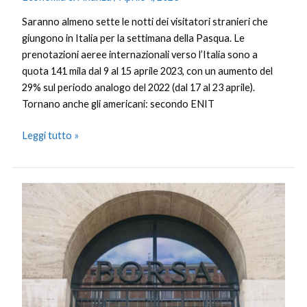
Saranno almeno sette le notti dei visitatori stranieri che
giungono in Italia per la settimana della Pasqua. Le
prenotazioni aeree internazionali verso l’Italia sono a
quota 141 mila dal 9 al 15 aprile 2023, con un aumento del
29% sul periodo analogo del 2022 (dal 17 al 23 aprile).
Tornano anche gli americani: secondo ENIT
Leggi tutto »
Piazza
Affari
chiude
in
calo,
caro
petrolio
penalizza