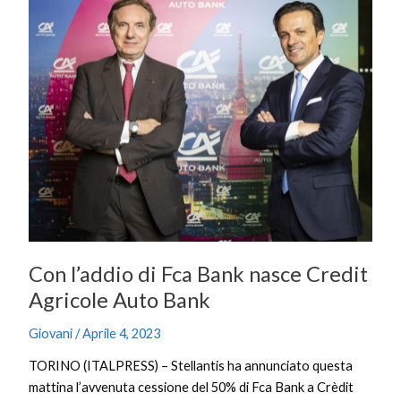
l’addio
di
Fca
Bank
nasce
Credit
Agricole
Auto
Bank
Con l’addio di Fca Bank nasce Credit
Agricole Auto Bank
Giovani
/
Aprile 4, 2023
TORINO (ITALPRESS) – Stellantis ha annunciato questa
mattina l’avvenuta cessione del 50% di Fca Bank a Crèdit