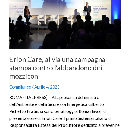
una
campagna
stampa
contro
l’abbandono
dei
mozziconi
Erion Care, al via una campagna
stampa contro l’abbandono dei
mozziconi
Compliance
/
Aprile 4, 2023
ROMA (ITALPRESS) – Alla presenza del ministro
dell’Ambiente e della Sicurezza Energetica Gilberto
Pichetto Fratin, si sono tenuti oggi a Roma i lavori di
presentazione di Erion Care, il primo Sistema italiano di
Responsabilità Estesa del Produttore dedicato a prevenire