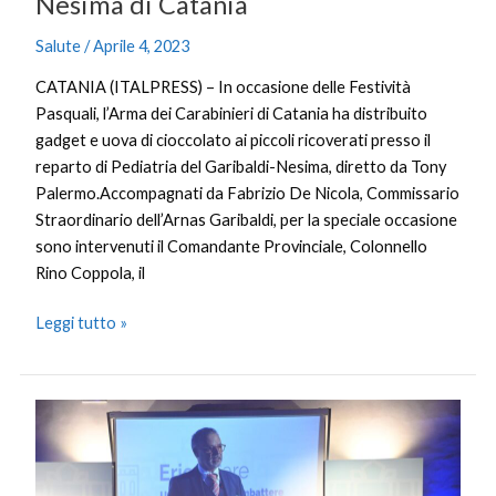
Nesima di Catania
Salute
/
Aprile 4, 2023
CATANIA (ITALPRESS) – In occasione delle Festività
Pasquali, l’Arma dei Carabinieri di Catania ha distribuito
gadget e uova di cioccolato ai piccoli ricoverati presso il
reparto di Pediatria del Garibaldi-Nesima, diretto da Tony
Palermo.Accompagnati da Fabrizio De Nicola, Commissario
Straordinario dell’Arnas Garibaldi, per la speciale occasione
sono intervenuti il Comandante Provinciale, Colonnello
Rino Coppola, il
Leggi tutto »
Erion
Care,
al
via