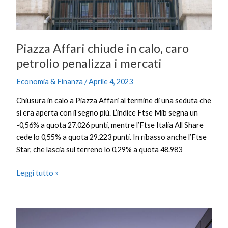
i
mercati
Piazza Affari chiude in calo, caro
petrolio penalizza i mercati
Economia & Finanza
/
Aprile 4, 2023
Chiusura in calo a Piazza Affari al termine di una seduta che
si era aperta con il segno più. L’indice Ftse Mib segna un
-0,56% a quota 27.026 punti, mentre l’Ftse Italia All Share
cede lo 0,55% a quota 29.223 punti. In ribasso anche l’Ftse
Star, che lascia sul terreno lo 0,29% a quota 48.983
Leggi tutto »
Per
Mundys