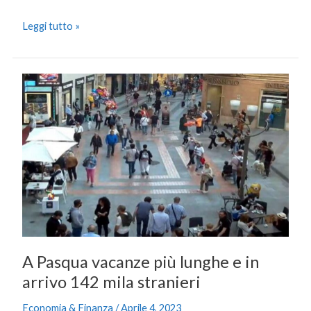
Leggi tutto »
A
Pasqua
vacanze
più
lunghe
e
in
arrivo
142
mila
stranieri
A Pasqua vacanze più lunghe e in
arrivo 142 mila stranieri
Economia & Finanza
/
Aprile 4, 2023