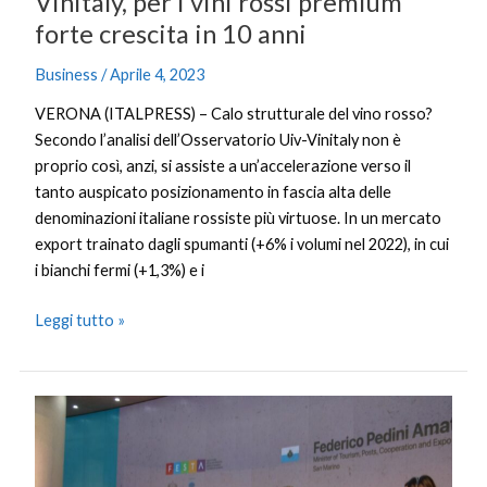
Vinitaly, per i vini rossi premium
forte crescita in 10 anni
Business
/
Aprile 4, 2023
VERONA (ITALPRESS) – Calo strutturale del vino rosso?
Secondo l’analisi dell’Osservatorio Uiv-Vinitaly non è
proprio così, anzi, si assiste a un’accelerazione verso il
tanto auspicato posizionamento in fascia alta delle
denominazioni italiane rossiste più virtuose. In un mercato
export trainato dagli spumanti (+6% i volumi nel 2022), in cui
i bianchi fermi (+1,3%) e i
Leggi tutto »
San
Marino,
Pedini
Amati