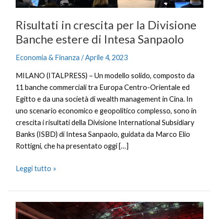
di
Intesa
Risultati in crescita per la Divisione
Sanpaolo
Banche estere di Intesa Sanpaolo
Economia & Finanza
/
Aprile 4, 2023
MILANO (ITALPRESS) – Un modello solido, composto da
11 banche commerciali tra Europa Centro-Orientale ed
Egitto e da una società di wealth management in Cina. In
uno scenario economico e geopolitico complesso, sono in
crescita i risultati della Divisione International Subsidiary
Banks (ISBD) di Intesa Sanpaolo, guidata da Marco Elio
Rottigni, che ha presentato oggi […]
Leggi tutto »
Generali
Italia,