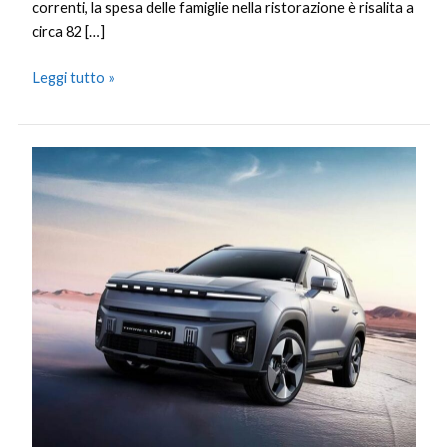
correnti, la spesa delle famiglie nella ristorazione è risalita a
circa 82 […]
Leggi tutto »
Ssangyong
Motor
diventa
KG
Mobility
e
amplia
il
suo
business