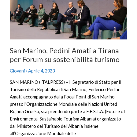
a
Tirana
per
Forum
su
sostenibilità
San Marino, Pedini Amati a Tirana
turismo
per Forum su sostenibilità turismo
Giovani
/
Aprile 4, 2023
SAN MARINO (ITALPRESS) – Il Segretario di Stato per il
Turismo della Repubblica di San Marino, Federico Pedini
Amati, accompagnato dalla Focal Point di San Marino
presso l’Organizzazione Mondiale delle Nazioni United
Bojana Gruska, sta prendendo parte a F.E.S.T.A. (Future of
Environmental Sustainable Tourism Albania) organizzato
dal Ministero del Turismo dell’Albania insieme
all’Organizzazione Mondiale delle