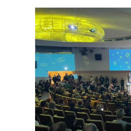
Fondimpresa
“Non
c’è
crescita
senza
risorse
adeguatamente
formate”