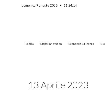
Vai
domenica 9 agosto 2026
•
11:24:16
al
contenuto
Politica
Digital Innovation
Economia & Finanza
Buo
13 Aprile 2023