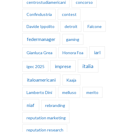
centrostudiamericani
concorso
Confindustria
contest
Davide Ippolito
detroit
Falcone
federmanager
gaming
iarl
Gianluca Grea
Honora Foa
italia
imprese
igec 2025
italoamericani
Kaaja
Lamberto Dini
melluso
merito
niaf
rebranding
reputation marketing
reputation research