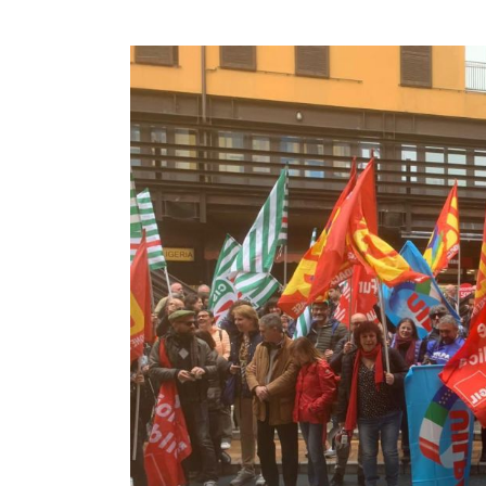
Inail,
proclamato
sciopero
nazionale.
Sindacati
“servono
risposte”