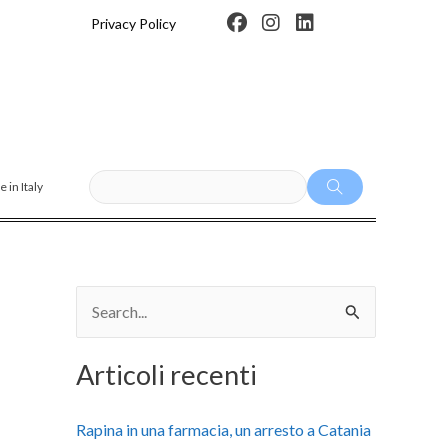
F
I
L
Privacy Policy
a
n
i
c
s
n
e
t
k
b
a
e
o
g
d
o
r
i
k
a
n
m
 in Italy
C
e
Articoli recenti
r
c
Rapina in una farmacia, un arresto a Catania
a