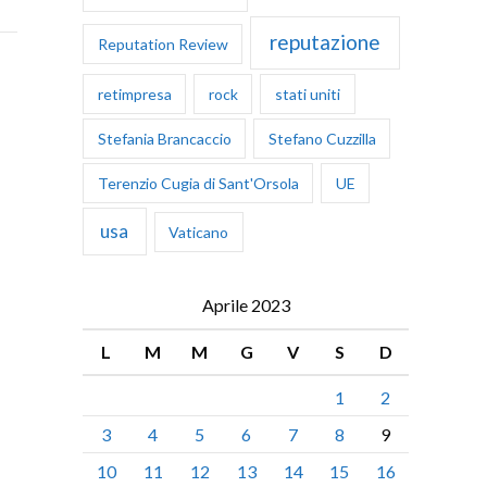
reputazione
Reputation Review
retimpresa
rock
stati uniti
Stefania Brancaccio
Stefano Cuzzilla
Terenzio Cugia di Sant'Orsola
UE
usa
Vaticano
Aprile 2023
L
M
M
G
V
S
D
1
2
3
4
5
6
7
8
9
10
11
12
13
14
15
16