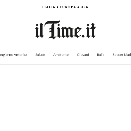
ITALIA • EUROPA • USA
ngiorno America
Salute
Ambiente
Giovani
Italia
Soccer Made