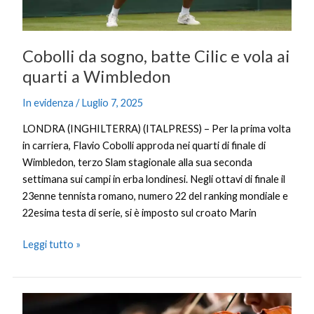
a
Wimbledon
Cobolli da sogno, batte Cilic e vola ai
quarti a Wimbledon
In evidenza
/
Luglio 7, 2025
LONDRA (INGHILTERRA) (ITALPRESS) – Per la prima volta
in carriera, Flavio Cobolli approda nei quarti di finale di
Wimbledon, terzo Slam stagionale alla sua seconda
settimana sui campi in erba londinesi. Negli ottavi di finale il
23enne tennista romano, numero 22 del ranking mondiale e
22esima testa di serie, si è imposto sul croato Marin
Leggi tutto »
Su