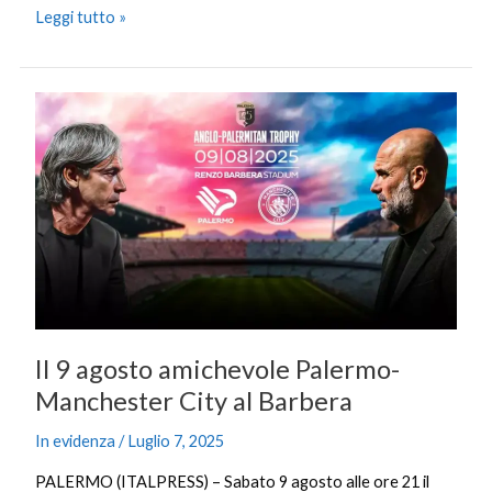
Leggi tutto »
Il
9
agosto
amichevole
Palermo-
Manchester
City
al
Barbera
Il 9 agosto amichevole Palermo-
Manchester City al Barbera
In evidenza
/
Luglio 7, 2025
PALERMO (ITALPRESS) – Sabato 9 agosto alle ore 21 il