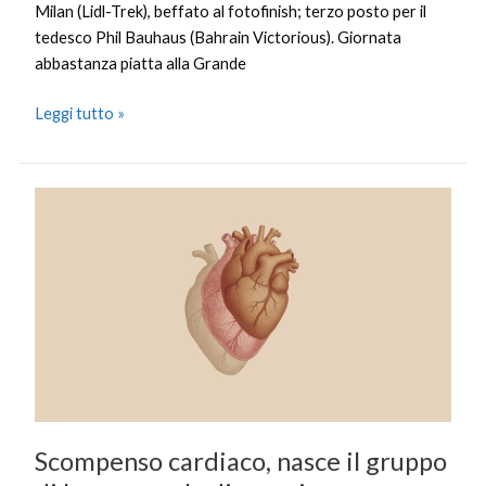
Milan (Lidl-Trek), beffato al fotofinish; terzo posto per il
tedesco Phil Bauhaus (Bahrain Victorious). Giornata
abbastanza piatta alla Grande
Leggi tutto »
Scompenso
cardiaco,
nasce
il
gruppo
di
lavoro
per
la
diagnosi
Scompenso cardiaco, nasce il gruppo
precoce