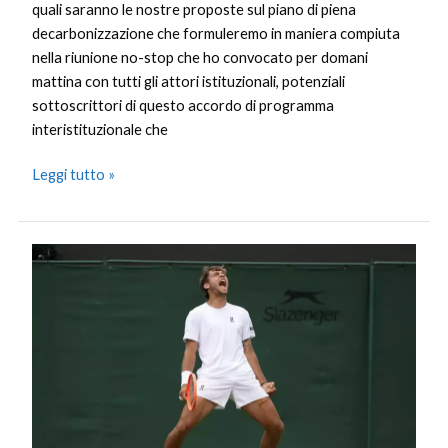
quali saranno le nostre proposte sul piano di piena
decarbonizzazione che formuleremo in maniera compiuta
nella riunione no-stop che ho convocato per domani
mattina con tutti gli attori istituzionali, potenziali
sottoscrittori di questo accordo di programma
interistituzionale che
Leggi tutto »
Cobolli
da
sogno,
batte
Cilic
e
vola
ai
quarti