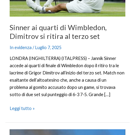
al
terzo
set
Sinner ai quarti di Wimbledon,
Dimitrov si ritira al terzo set
In evidenza
/
Luglio 7, 2025
LONDRA (INGHILTERRA) (ITALPRESS) – Jannik Sinner
accede ai quarti di finale di Wimbledon dopo il ritiro tra le
lacrime di Grigor Dimitrov all’inizio del terzo set. Match non
esaltante dell’altoatesino che, anche a causa di un
problema al gomito accusato dopo un game, si trovava
sotto di due set sul punteggio di 6-3 7-5. Grande […]
Leggi tutto »
A