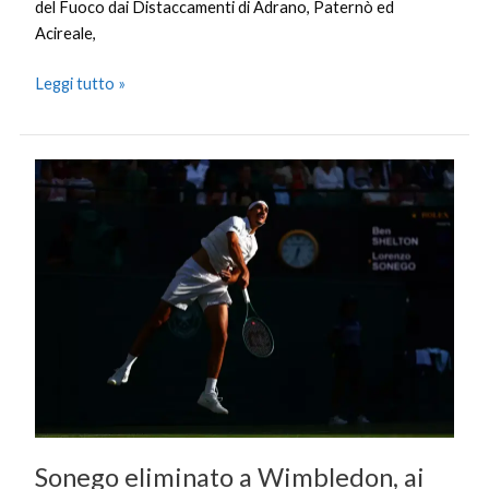
del Fuoco dai Distaccamenti di Adrano, Paternò ed
Acireale,
Leggi tutto »
Sonego
eliminato
a
Wimbledon,
ai
quarti
va
Shelton
Sonego eliminato a Wimbledon, ai