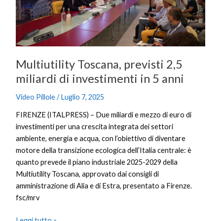
di
investimenti
in
5
anni
Multiutility Toscana, previsti 2,5
miliardi di investimenti in 5 anni
Video Pillole
/
Luglio 7, 2025
FIRENZE (ITALPRESS) – Due miliardi e mezzo di euro di
investimenti per una crescita integrata dei settori
ambiente, energia e acqua, con l’obiettivo di diventare
motore della transizione ecologica dell’Italia centrale: è
quanto prevede il piano industriale 2025-2029 della
Multiutility Toscana, approvato dai consigli di
amministrazione di Alia e di Estra, presentato a Firenze.
fsc/mrv
Leggi tutto »