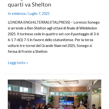
quarti va Shelton
In evidenza
/
Luglio 7, 2025
LONDRA (INGHILTERRA) (ITALPRESS) – Lorenzo Sonego
si arrende a Ben Shelton agli ottavi di finale di Wimbledon
2025. Il torinese cede in quattro set con il punteggio di 3-6
6-1 7-6(1) 7-5 in favore dello statunitense. Per la terza
volta in tre tornei del Grande Slam nel 2025, Sonego si
ferma di fronte a Shelton
Leggi tutto »
Multiutility
Toscana,
previsti
2,5
miliardi