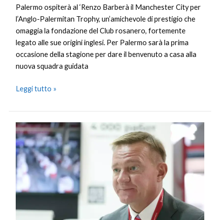
Palermo ospiterà al ‘Renzo Barberà il Manchester City per
l’Anglo-Palermitan Trophy, un’amichevole di prestigio che
omaggia la fondazione del Club rosanero, fortemente
legato alle sue origini inglesi. Per Palermo sarà la prima
occasione della stagione per dare il benvenuto a casa alla
nuova squadra guidata
Leggi tutto »
Ex
ministro
russo
dei
Trasporti
trovato
morto,
ipotesi