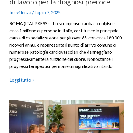
di lavoro per la diagnosi precoce
In evidenza
/
Luglio 7, 2025
ROMA (ITALPRESS) – Lo scompenso cardiaco colpisce
circa 1 milione di persone in Italia, costituisce la principale
causa di ospedalizzazione per gli over 65, con circa 180.000
ricoveri annui, e rappresenta il punto di arrivo comune di
numerose patologie cardiovascolari che danneggiano
progressivamente la funzione del cuore. Nonostante i
progressi terapeutici, permane un significativo ritardo
Leggi tutto »
Multiutility
Toscana,
2,5
mld
investimenti