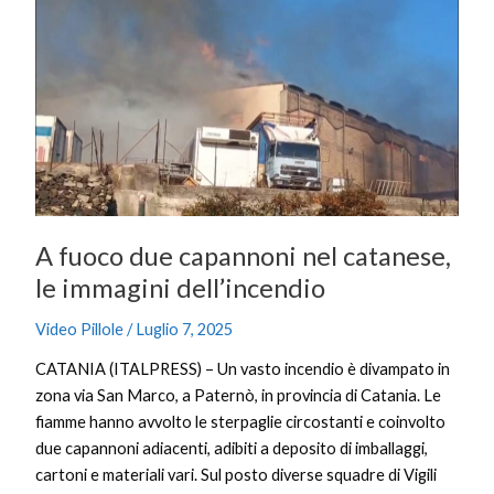
fuoco
due
capannoni
nel
catanese,
le
immagini
dell’incendio
A fuoco due capannoni nel catanese,
le immagini dell’incendio
Video Pillole
/
Luglio 7, 2025
CATANIA (ITALPRESS) – Un vasto incendio è divampato in
zona via San Marco, a Paternò, in provincia di Catania. Le
fiamme hanno avvolto le sterpaglie circostanti e coinvolto
due capannoni adiacenti, adibiti a deposito di imballaggi,
cartoni e materiali vari. Sul posto diverse squadre di Vigili