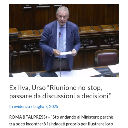
Ex
Ilva,
Urso
“Riunione
no-
stop,
passare
da
discussioni
a
decisioni”
Ex Ilva, Urso “Riunione no-stop,
passare da discussioni a decisioni”
In evidenza
/
Luglio 7, 2025
ROMA (ITALPRESS) – “Sto andando al Ministero perchè
tra poco incontrerò i sindacati proprio per illustrare loro