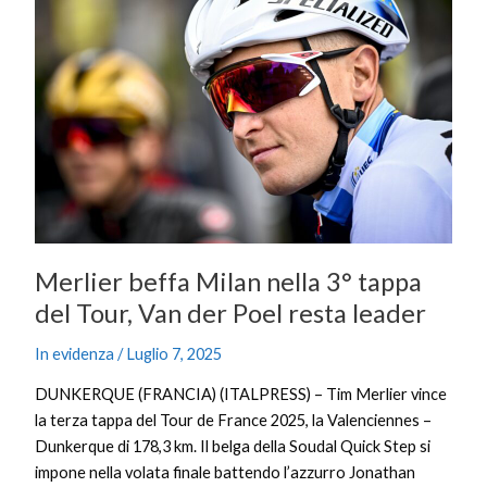
beffa
Milan
nella
3°
tappa
del
Tour,
Van
der
Poel
resta
Merlier beffa Milan nella 3° tappa
leader
del Tour, Van der Poel resta leader
In evidenza
/
Luglio 7, 2025
DUNKERQUE (FRANCIA) (ITALPRESS) – Tim Merlier vince
la terza tappa del Tour de France 2025, la Valenciennes –
Dunkerque di 178,3 km. Il belga della Soudal Quick Step si
impone nella volata finale battendo l’azzurro Jonathan