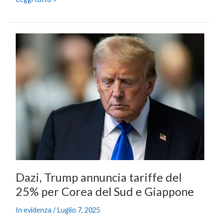
Dazi,
Trump
annuncia
tariffe
del
25%
per
Corea
del
Sud
e
Giappone
Dazi, Trump annuncia tariffe del
25% per Corea del Sud e Giappone
In evidenza
/
Luglio 7, 2025