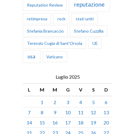
reputazione
Reputation Review
retimpresa
rock
stati uniti
Stefania Brancaccio
Stefano Cuzzilla
Terenzio Cugia di Sant'Orsola
UE
usa
Vaticano
Luglio 2025
L
M
M
G
V
S
D
1
2
3
4
5
6
7
8
9
10
11
12
13
14
15
16
17
18
19
20
21
22
23
24
25
26
27