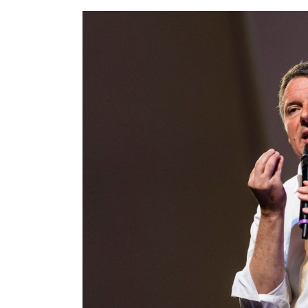
Inchiesta
Urbanistica
Milano,
Renzi
“Garantista,
non
strumentalizzare”