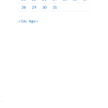
28
29
30
31
« Giu
Ago »