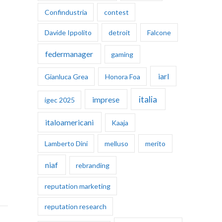
Confindustria
contest
Davide Ippolito
detroit
Falcone
federmanager
gaming
iarl
Gianluca Grea
Honora Foa
italia
imprese
igec 2025
italoamericani
Kaaja
Lamberto Dini
melluso
merito
niaf
rebranding
reputation marketing
reputation research