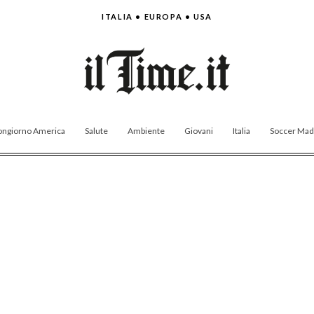
ITALIA • EUROPA • USA
ngiorno America
Salute
Ambiente
Giovani
Italia
Soccer Made