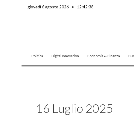
Vai
giovedì 6 agosto 2026
•
12:42:40
al
contenuto
Politica
Digital Innovation
Economia & Finanza
Buo
16 Luglio 2025