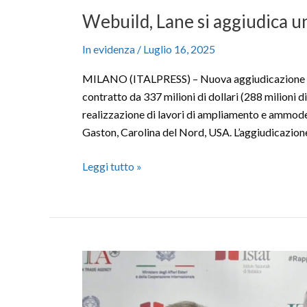
Webuild, Lane si aggiudica u
In evidenza
/
Luglio 16, 2025
MILANO (ITALPRESS) – Nuova aggiudicazione per
contratto da 337 milioni di dollari (288 milioni d
realizzazione di lavori di ampliamento e ammode
Gaston, Carolina del Nord, USA. L’aggiudicazion
Leggi tutto »
Tajani
“Al
vertice