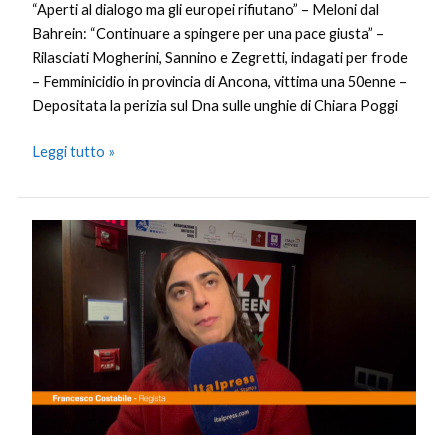
“Aperti al dialogo ma gli europei rifiutano” – Meloni dal
Bahrein: “Continuare a spingere per una pace giusta” –
Rilasciati Mogherini, Sannino e Zegretti, indagati per frode
– Femminicidio in provincia di Ancona, vittima una 50enne –
Depositata la perizia sul Dna sulle unghie di Chiara Poggi
Leggi tutto »
Corsa
all’Oscar,
Francesco
Costabile
a
New
York
col
coraggio
di