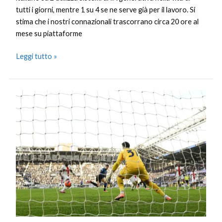
tutti i giorni, mentre 1 su 4 se ne serve già per il lavoro. Si
stima che i nostri connazionali trascorrano circa 20 ore al
mese su piattaforme
Leggi tutto »
Poker
Atalanta
sul
Genoa,
la
Dea
raggiunge
la
Juve
ai
quarti