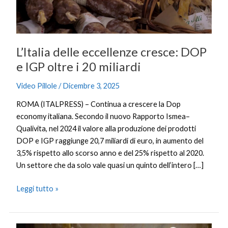
IGP
oltre
i
20
L’Italia delle eccellenze cresce: DOP
miliardi
e IGP oltre i 20 miliardi
Video Pillole
/
Dicembre 3, 2025
ROMA (ITALPRESS) – Continua a crescere la Dop
economy italiana. Secondo il nuovo Rapporto Ismea–
Qualivita, nel 2024 il valore alla produzione dei prodotti
DOP e IGP raggiunge 20,7 miliardi di euro, in aumento del
3,5% rispetto allo scorso anno e del 25% rispetto al 2020.
Un settore che da solo vale quasi un quinto dell’intero […]
Leggi tutto »