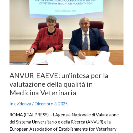
per
la
valutazione
della
qualità
in
Medicina
Veterinaria
ANVUR-EAEVE: un’intesa per la
valutazione della qualità in
Medicina Veterinaria
In evidenza
/
Dicembre 3, 2025
ROMA (ITALPRESS) – L’Agenzia Nazionale di Valutazione
del Sistema Universitario e della Ricerca (ANVUR) e la
European Association of Establishments for Veterinary