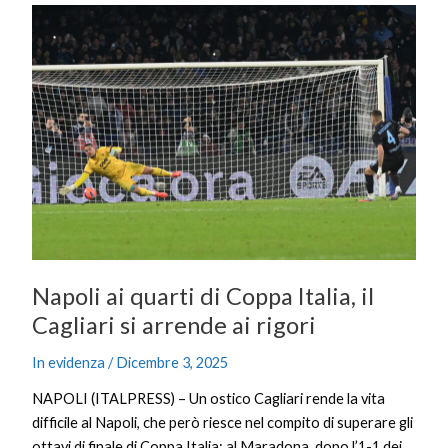
Napoli
ai
quarti
di
Coppa
Italia,
il
Cagliari
si
arrende
ai
rigori
Napoli ai quarti di Coppa Italia, il
Cagliari si arrende ai rigori
In evidenza
/
Dicembre 3, 2025
NAPOLI (ITALPRESS) – Un ostico Cagliari rende la vita
difficile al Napoli, che però riesce nel compito di superare gli
ottavi di finale di Coppa Italia: al Maradona, dopo l’1-1 dei