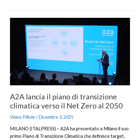
A2A
lancia
il
piano
di
transizione
climatica
verso
il
Net
A2A lancia il piano di transizione
Zero
al
climatica verso il Net Zero al 2050
2050
Video Pillole
/
Dicembre 3, 2025
MILANO (ITALPRESS) – A2A ha presentato a Milano il suo
primo Piano di Transizione Climatica che definisce target,