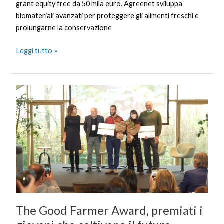
grant equity free da 50 mila euro. Agreenet sviluppa
biomateriali avanzati per proteggere gli alimenti freschi e
prolungarne la conservazione
Leggi tutto »
The
Good
Farmer
Award,
premiati
i
giovani
che
coltivano
il
The Good Farmer Award, premiati i
futuro
sostenibile