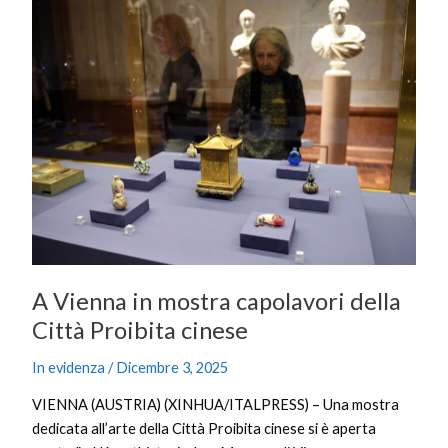
A
Vienna
in
mostra
capolavori
della
Città
Proibita
cinese
A Vienna in mostra capolavori della
Città Proibita cinese
In evidenza
/
Dicembre 3, 2025
VIENNA (AUSTRIA) (XINHUA/ITALPRESS) – Una mostra
dedicata all’arte della Città Proibita cinese si è aperta