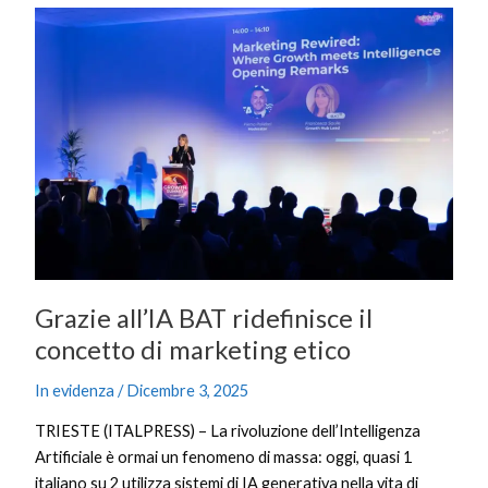
Grazie
all’IA
BAT
ridefinisce
il
concetto
di
marketing
etico
Grazie all’IA BAT ridefinisce il
concetto di marketing etico
In evidenza
/
Dicembre 3, 2025
TRIESTE (ITALPRESS) – La rivoluzione dell’Intelligenza
Artificiale è ormai un fenomeno di massa: oggi, quasi 1
italiano su 2 utilizza sistemi di IA generativa nella vita di