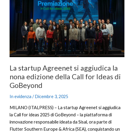
si
aggiudica
la
nona
edizione
della
Call
for
Ideas
La startup Agreenet si aggiudica la
di
nona edizione della Call for Ideas di
GoBeyond
GoBeyond
In evidenza
/
Dicembre 3, 2025
MILANO (ITALPRESS) – La startup Agreenet si aggiudica
la Call for ideas 2025 di GoBeyond – la piattaforma di
innovazione responsabile ideata da Sisal, ora parte di
Flutter Southern Europe & Africa (SEA), conquistando un