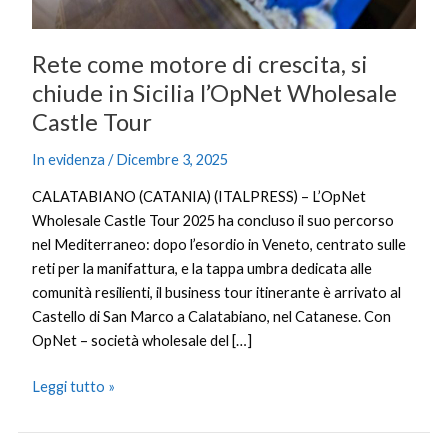
Wholesale
Castle
Rete come motore di crescita, si
Tour
chiude in Sicilia l’OpNet Wholesale
Castle Tour
In evidenza
/
Dicembre 3, 2025
CALATABIANO (CATANIA) (ITALPRESS) – L’OpNet
Wholesale Castle Tour 2025 ha concluso il suo percorso
nel Mediterraneo: dopo l’esordio in Veneto, centrato sulle
reti per la manifattura, e la tappa umbra dedicata alle
comunità resilienti, il business tour itinerante è arrivato al
Castello di San Marco a Calatabiano, nel Catanese. Con
OpNet – società wholesale del […]
Leggi tutto »