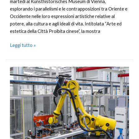
martedì al Kunsthistorisches Museum di Vienna,
esplorando i parallelismi e le contrapposizioni tra Oriente e
Occidente nelle loro espressioni artistiche relative al
potere, alla cultura e agli ideali di vita. Intitolata “Arte ed
estetica della Città Proibita cinese”, la mostra
Leggi tutto »
Cina,
imprese
little
giant
in
forte
crescita
grazie
all’innovazione