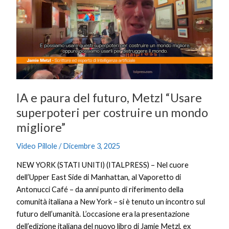
del
futuro,
Metzl
“Usare
superpoteri
per
costruire
IA e paura del futuro, Metzl “Usare
un
mondo
superpoteri per costruire un mondo
migliore”
migliore”
Video Pillole
/
Dicembre 3, 2025
NEW YORK (STATI UNITI) (ITALPRESS) – Nel cuore
dell’Upper East Side di Manhattan, al Vaporetto di
Antonucci Café – da anni punto di riferimento della
comunità italiana a New York – si è tenuto un incontro sul
futuro dell’umanità. L’occasione era la presentazione
dell’edizione italiana del nuovo libro di Jamie Metzl, ex