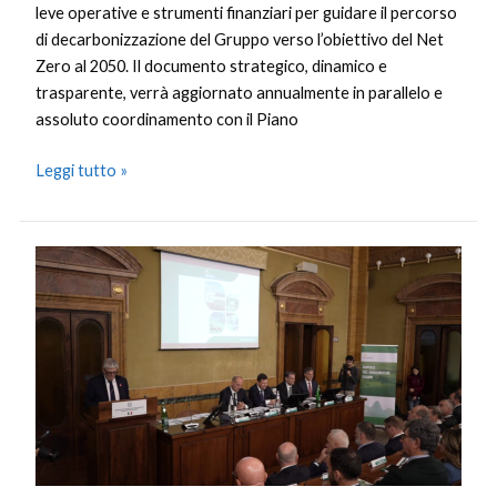
leve operative e strumenti finanziari per guidare il percorso
di decarbonizzazione del Gruppo verso l’obiettivo del Net
Zero al 2050. Il documento strategico, dinamico e
trasparente, verrà aggiornato annualmente in parallelo e
assoluto coordinamento con il Piano
Leggi tutto »
Ismea,
l’Italia
conferma
la
leadership
agroalimentare
in
Europa