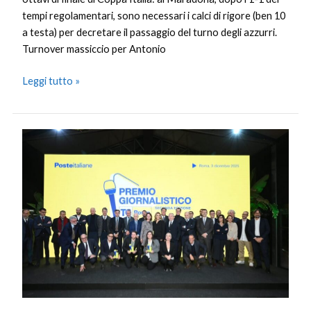
tempi regolamentari, sono necessari i calci di rigore (ben 10
a testa) per decretare il passaggio del turno degli azzurri.
Turnover massiccio per Antonio
Leggi tutto »
Bianca
Michelangeli
vince
la
seconda
edizione
del
Premio
giornalistico
TG
Poste