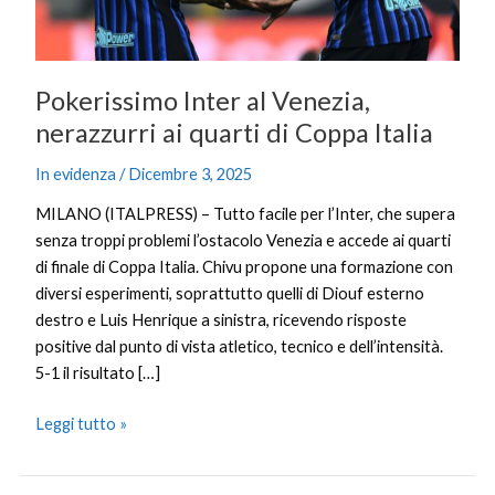
Coppa
Italia
Pokerissimo Inter al Venezia,
nerazzurri ai quarti di Coppa Italia
In evidenza
/
Dicembre 3, 2025
MILANO (ITALPRESS) – Tutto facile per l’Inter, che supera
senza troppi problemi l’ostacolo Venezia e accede ai quarti
di finale di Coppa Italia. Chivu propone una formazione con
diversi esperimenti, soprattutto quelli di Diouf esterno
destro e Luis Henrique a sinistra, ricevendo risposte
positive dal punto di vista atletico, tecnico e dell’intensità.
5-1 il risultato […]
Leggi tutto »