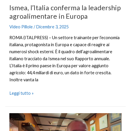
Ismea, l’Italia conferma la leadership
agroalimentare in Europa
Video Pillole
/
Dicembre 3, 2025
ROMA (ITALPRESS) – Un settore trainante per l’economia
italiana, protagonista in Europa e capace di reagire ai
numerosi shock esterni. È il quadro dell’agroalimentare
italiano tracciato da Ismea nel suo Rapporto annuale.
L’Italia è il primo paese in Europa per valore aggiunto
agricolo: 44,4 miliardi di euro, un dato in forte crescita.
Inoltre vanta la
Leggi tutto »
IA
e
paura