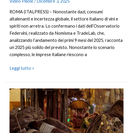
Video Pillole
/
Dicembre 3, 2025
ROMA (ITALPRESS) – Nonostante dazi, consumi
altalenanti e incertezza globale, il settore italiano di vini e
spiriti non arretra. Lo confermano i dati dell’Osservatorio
Federvini, realizzato da Nomisma e TradeLab, che,
analizzando l’andamento dei primi 9 mesi del 2025, racconta
un 2025 più solido del previsto. Nonostante lo scenario
complesso, le imprese italiane riescono a
Leggi tutto »
L’Italia
delle
eccellenze
cresce:
DOP
e