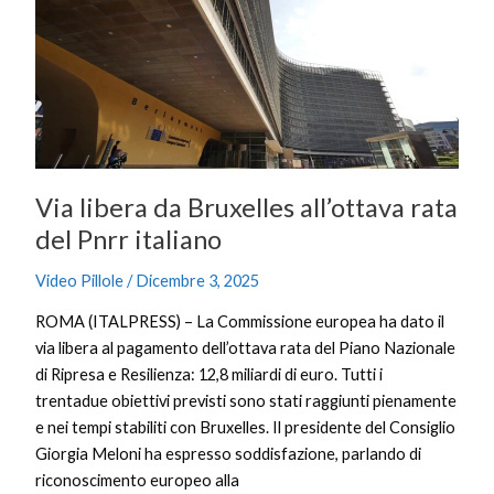
Bruxelles
all’ottava
rata
del
Pnrr
italiano
Via libera da Bruxelles all’ottava rata
del Pnrr italiano
Video Pillole
/
Dicembre 3, 2025
ROMA (ITALPRESS) – La Commissione europea ha dato il
via libera al pagamento dell’ottava rata del Piano Nazionale
di Ripresa e Resilienza: 12,8 miliardi di euro. Tutti i
trentadue obiettivi previsti sono stati raggiunti pienamente
e nei tempi stabiliti con Bruxelles. Il presidente del Consiglio
Giorgia Meloni ha espresso soddisfazione, parlando di
riconoscimento europeo alla