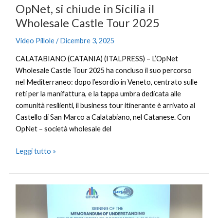
OpNet, si chiude in Sicilia il
Wholesale Castle Tour 2025
Video Pillole
/
Dicembre 3, 2025
CALATABIANO (CATANIA) (ITALPRESS) – L’OpNet
Wholesale Castle Tour 2025 ha concluso il suo percorso
nel Mediterraneo: dopo l’esordio in Veneto, centrato sulle
reti per la manifattura, e la tappa umbra dedicata alle
comunità resilienti, il business tour itinerante è arrivato al
Castello di San Marco a Calatabiano, nel Catanese. Con
OpNet – società wholesale del
Leggi tutto »
ANVUR-
EAEVE:
un’intesa