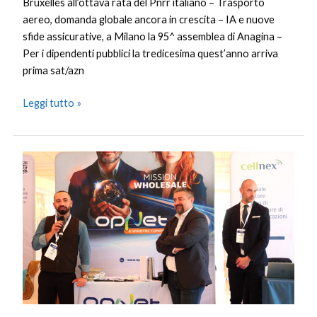
Bruxelles all’ottava rata del Pnrr italiano – Trasporto
aereo, domanda globale ancora in crescita – IA e nuove
sfide assicurative, a Milano la 95^ assemblea di Anagina –
Per i dipendenti pubblici la tredicesima quest’anno arriva
prima sat/azn
Leggi tutto »
OpNet,
si
chiude
in
Sicilia
il
Wholesale
Castle
Tour
2025