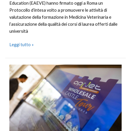
Education (EAEVE) hanno firmato oggi a Roma un
Protocollo d’intesa volto a promuovere le attività di
valutazione della formazione in Medicina Veterinaria e
l’assicurazione della qualità dei corsi di laurea offerti dalle
università
Leggi tutto »
Rete
come
motore
di
crescita,
si
chiude
in
Sicilia
l’OpNet