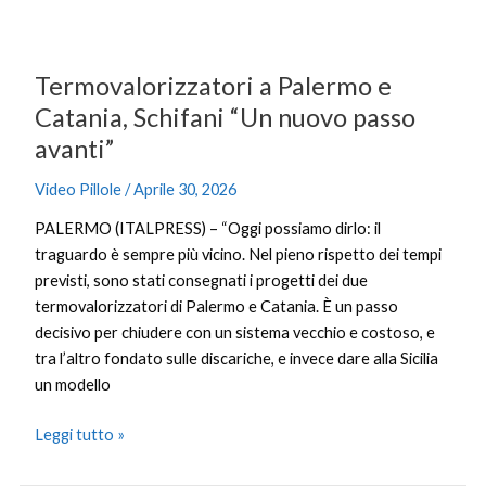
nuovo
passo
avanti”
Termovalorizzatori a Palermo e
Catania, Schifani “Un nuovo passo
avanti”
Video Pillole
/
Aprile 30, 2026
PALERMO (ITALPRESS) – “Oggi possiamo dirlo: il
traguardo è sempre più vicino. Nel pieno rispetto dei tempi
previsti, sono stati consegnati i progetti dei due
termovalorizzatori di Palermo e Catania. È un passo
decisivo per chiudere con un sistema vecchio e costoso, e
tra l’altro fondato sulle discariche, e invece dare alla Sicilia
un modello
Leggi tutto »