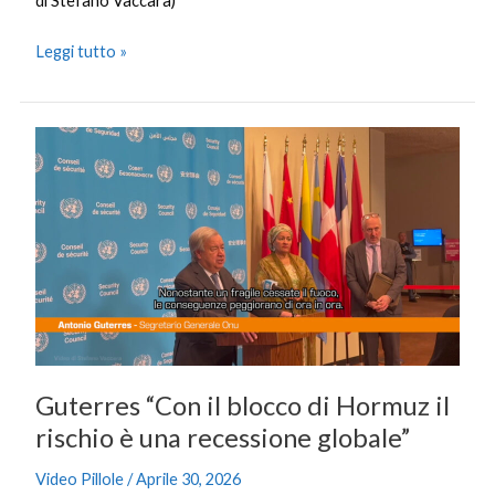
di Stefano Vaccara)
Leggi tutto »
Guterres
“Con
il
blocco
di
Hormuz
il
rischio
è
una
Guterres “Con il blocco di Hormuz il
recessione
globale”
rischio è una recessione globale”
Video Pillole
/
Aprile 30, 2026