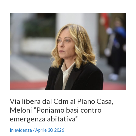
Via
libera
dal
Cdm
al
Piano
Casa,
Meloni
“Poniamo
basi
contro
emergenza
Via libera dal Cdm al Piano Casa,
abitativa”
Meloni “Poniamo basi contro
emergenza abitativa”
In evidenza
/
Aprile 30, 2026