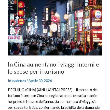
Cina
aumentano
i
viaggi
interni
e
le
spese
per
il
turismo
In Cina aumentano i viaggi interni e
le spese per il turismo
In evidenza
/
Aprile 30, 2026
PECHINO (CINA) (XINHUA/ITALPRESS) – Il mercato del
turismo interno in Cina ha registrato una crescita stabile
nel primo trimestre dell’anno, sia per numero di viaggi sia
per spesa turistica, confermando la solidità della domanda