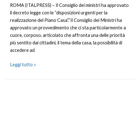
ROMA (ITALPRESS) – Il Consiglio dei ministri ha approvato
il decreto legge con le “disposizioni urgenti per la
realizzazione del Piano Casa”.“Il Consiglio dei Ministri ha
approvato un provvedimento che ci sta particolarmente a
cuore, corposo, articolato che affronta una delle priorità
più sentito dai cittadini, il tema della casa, la possibilità di
accedere ad
Leggi tutto »
Termovalorizzatori
a
Palermo
e
Catania,
Schifani
“Un