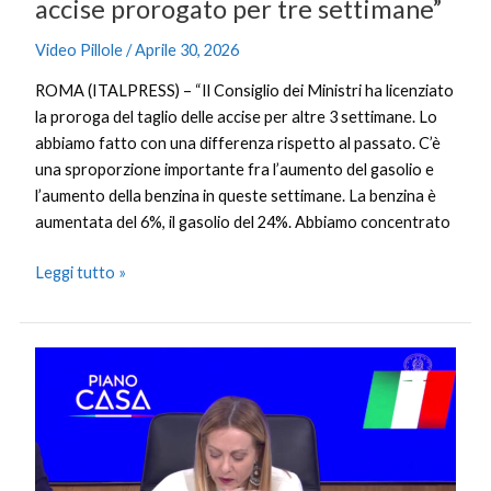
accise prorogato per tre settimane”
Video Pillole
/
Aprile 30, 2026
ROMA (ITALPRESS) – “Il Consiglio dei Ministri ha licenziato
la proroga del taglio delle accise per altre 3 settimane. Lo
abbiamo fatto con una differenza rispetto al passato. C’è
una sproporzione importante fra l’aumento del gasolio e
l’aumento della benzina in queste settimane. La benzina è
aumentata del 6%, il gasolio del 24%. Abbiamo concentrato
Leggi tutto »
Piano
Casa,
Meloni
“Recupero
di
60