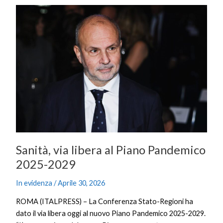
Sanità,
via
libera
al
Piano
Pandemico
2025-
2029
Sanità, via libera al Piano Pandemico
2025-2029
In evidenza
/
Aprile 30, 2026
ROMA (ITALPRESS) – La Conferenza Stato-Regioni ha
dato il via libera oggi al nuovo Piano Pandemico 2025-2029.