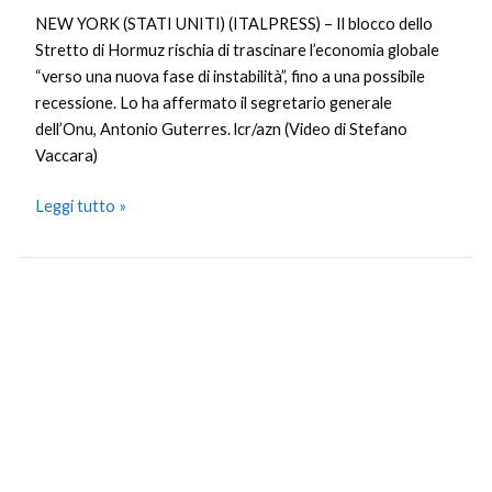
NEW YORK (STATI UNITI) (ITALPRESS) – Il blocco dello
Stretto di Hormuz rischia di trascinare l’economia globale
“verso una nuova fase di instabilità”, fino a una possibile
recessione. Lo ha affermato il segretario generale
dell’Onu, Antonio Guterres. lcr/azn (Video di Stefano
Vaccara)
Leggi tutto »
Webuild:
CSC
Costruzioni,
al
via
lavori
rinnovamento
sede