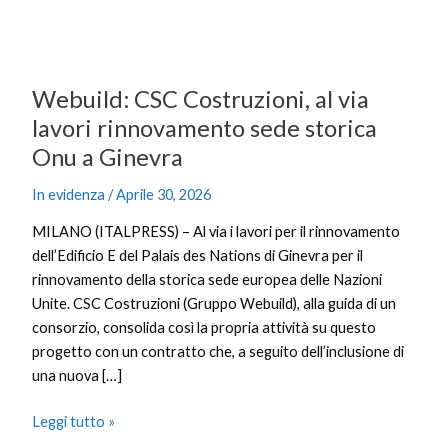
storica
Onu
a
Ginevra
Webuild: CSC Costruzioni, al via
lavori rinnovamento sede storica
Onu a Ginevra
In evidenza
/
Aprile 30, 2026
MILANO (ITALPRESS) – Al via i lavori per il rinnovamento
dell’Edificio E del Palais des Nations di Ginevra per il
rinnovamento della storica sede europea delle Nazioni
Unite. CSC Costruzioni (Gruppo Webuild), alla guida di un
consorzio, consolida così la propria attività su questo
progetto con un contratto che, a seguito dell’inclusione di
una nuova […]
Leggi tutto »