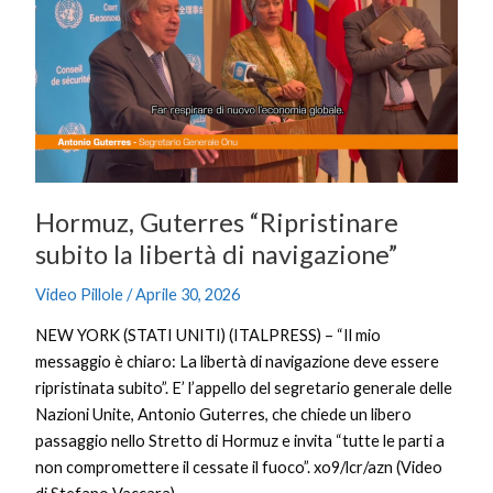
“Ripristinare
subito
la
libertà
di
navigazione”
Hormuz, Guterres “Ripristinare
subito la libertà di navigazione”
Video Pillole
/
Aprile 30, 2026
NEW YORK (STATI UNITI) (ITALPRESS) – “Il mio
messaggio è chiaro: La libertà di navigazione deve essere
ripristinata subito”. E’ l’appello del segretario generale delle
Nazioni Unite, Antonio Guterres, che chiede un libero
passaggio nello Stretto di Hormuz e invita “tutte le parti a
non compromettere il cessate il fuoco”. xo9/lcr/azn (Video