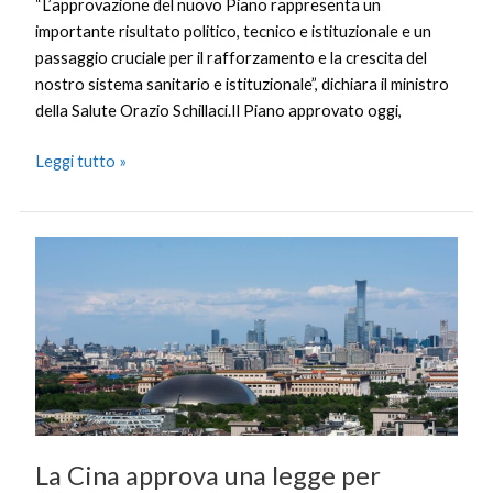
“L’approvazione del nuovo Piano rappresenta un
importante risultato politico, tecnico e istituzionale e un
passaggio cruciale per il rafforzamento e la crescita del
nostro sistema sanitario e istituzionale”, dichiara il ministro
della Salute Orazio Schillaci.Il Piano approvato oggi,
Leggi tutto »
La
Cina
approva
una
legge
per
rafforzare
il
sistema
La Cina approva una legge per
di