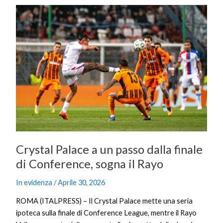
Crystal
Palace
a
un
passo
dalla
finale
di
Conference,
sogna
il
Rayo
Crystal Palace a un passo dalla finale
di Conference, sogna il Rayo
In evidenza
/
Aprile 30, 2026
ROMA (ITALPRESS) – Il Crystal Palace mette una seria
ipoteca sulla finale di Conference League, mentre il Rayo