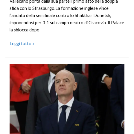
Vallecano porta dalla sua parte il primo atto della doppia
sfida con lo Strasburgo.La formazione inglese vince
l’andata della semifinale contro lo Shakthar Donetsk,
imponendosi per 3-1 sul campo neutro di Cracovia. Il Palace
la sblocca dopo
Leggi tutto »
Infantino
“L’Iran
sarà
ai
Mondiali
e
giocherà
negli
Usa”