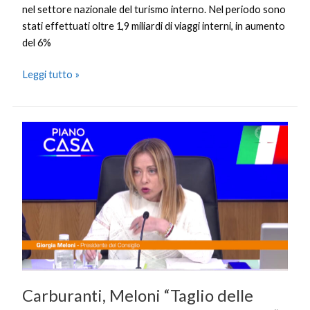
nel settore nazionale del turismo interno. Nel periodo sono
stati effettuati oltre 1,9 miliardi di viaggi interni, in aumento
del 6%
Leggi tutto »
Carburanti,
Meloni
“Taglio
delle
accise
prorogato
per
tre
settimane”
Carburanti, Meloni “Taglio delle