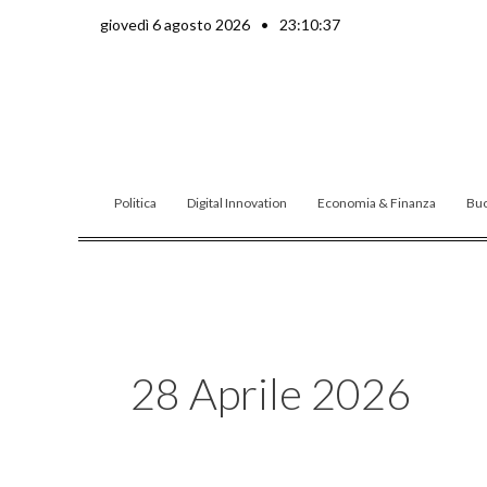
Vai
giovedì 6 agosto 2026
•
23:10:39
al
contenuto
Politica
Digital Innovation
Economia & Finanza
Buo
28 Aprile 2026