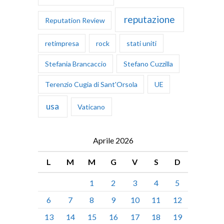
reputazione
Reputation Review
retimpresa
rock
stati uniti
Stefania Brancaccio
Stefano Cuzzilla
Terenzio Cugia di Sant'Orsola
UE
usa
Vaticano
Aprile 2026
L
M
M
G
V
S
D
1
2
3
4
5
6
7
8
9
10
11
12
13
14
15
16
17
18
19