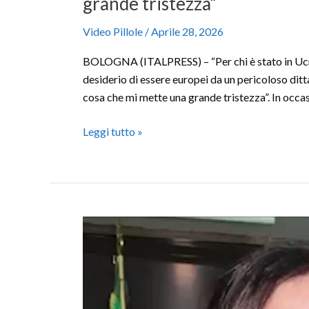
grande tristezza”
Video Pillole
/
Aprile 28, 2026
BOLOGNA (ITALPRESS) – “Per chi è stato in Ucraina
desiderio di essere europei da un pericoloso dit
cosa che mi mette una grande tristezza”. In occas
Leggi tutto »
Sardegna,
Todde
“Stiamo
ponendo
la