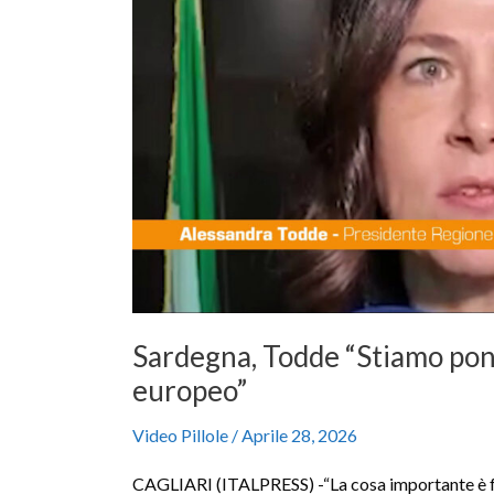
nostra
centralità
in
ambito
europeo”
Sardegna, Todde “Stiamo pone
europeo”
Video Pillole
/
Aprile 28, 2026
CAGLIARI (ITALPRESS) -“La cosa importante è far