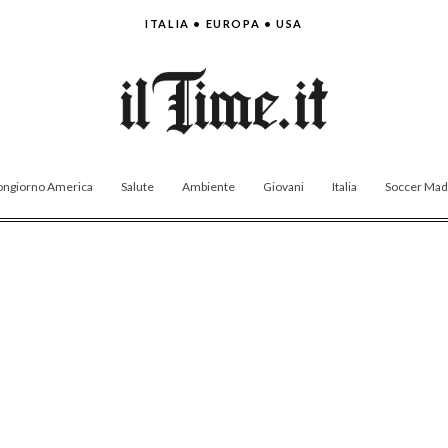
ITALIA • EUROPA • USA
ngiorno America
Salute
Ambiente
Giovani
Italia
Soccer Made