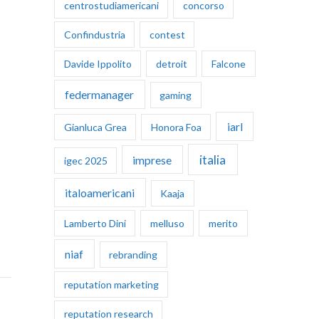
centrostudiamericani
concorso
Confindustria
contest
Davide Ippolito
detroit
Falcone
federmanager
gaming
iarl
Gianluca Grea
Honora Foa
italia
imprese
igec 2025
italoamericani
Kaaja
Lamberto Dini
melluso
merito
niaf
rebranding
reputation marketing
reputation research