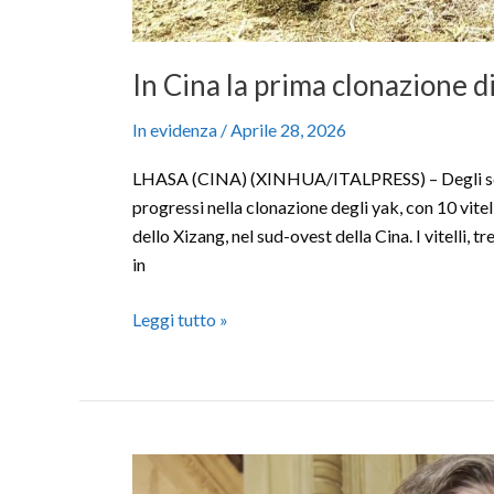
In Cina la prima clonazione d
In evidenza
/
Aprile 28, 2026
LHASA (CINA) (XINHUA/ITALPRESS) – Degli scien
progressi nella clonazione degli yak, con 10 vitel
dello Xizang, nel sud-ovest della Cina. I vitelli, tr
in
Leggi tutto »
Calenda