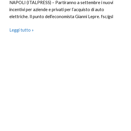
NAPOLI (ITALPRESS) – Partiranno a settembre i nuovi
incentivi per aziende e privati per l’acquisto di auto
elettriche. Il punto dell’economista Gianni Lepre. fsc/gsl
Leggi tutto »
Puglia,
Emiliano
“Grande
lavoro
sulla
formazione
dei
medici”
Puglia, Emiliano “Grande lavoro sulla