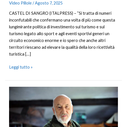
Video Pillole
/
Agosto 7, 2025
CASTEL DI SANGRO (ITALPRESS) – “Si tratta di numeri
inconfutabili che confermano una volta di più come questa
lungimirante politica di investimento sul turismo e sul
turismo legato allo sport e agli eventi sportivi generi un
circuito economico enorme e io spero che anche altri
territori riescano ad elevare la qualità della loro ricettività
turistica […]
Leggi tutto »
E’
morto
Gianni
Berengo
Gardin,
maestro