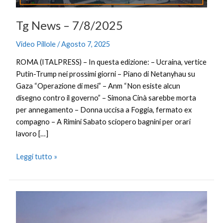
Tg News – 7/8/2025
Video Pillole
/
Agosto 7, 2025
ROMA (ITALPRESS) – In questa edizione: – Ucraina, vertice
Putin-Trump nei prossimi giorni – Piano di Netanyhau su
Gaza “Operazione di mesi” – Anm “Non esiste alcun
disegno contro il governo” – Simona Cinà sarebbe morta
per annegamento – Donna uccisa a Foggia, fermato ex
compagno – A Rimini Sabato sciopero bagnini per orari
lavoro […]
Leggi tutto »
Cina,
con
una