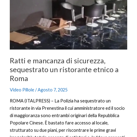
mancanza
di
sicurezza,
sequestrato
un
ristorante
etnico
a
Ratti e mancanza di sicurezza,
Roma
sequestrato un ristorante etnico a
Roma
Video Pillole
/
Agosto 7, 2025
ROMA (ITALPRESS) – La Polizia ha sequestrato un
ristorante in via Prenestina il cui amministratore ed il socio
di maggioranza sono entrambi originari della Repubblica
Popolare Cinese. È bastato fare accesso al locale,
strutturato su due piani, per riscontrare le prime gravi