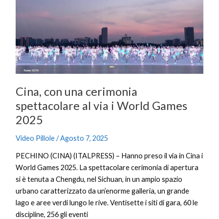
cerimonia
spettacolare
al
via
i
World
Games
Cina, con una cerimonia
2025
spettacolare al via i World Games
2025
Video Pillole
/
Agosto 7, 2025
PECHINO (CINA) (ITALPRESS) – Hanno preso il via in Cina i
World Games 2025. La spettacolare cerimonia di apertura
si è tenuta a Chengdu, nel Sichuan, in un ampio spazio
urbano caratterizzato da un’enorme galleria, un grande
lago e aree verdi lungo le rive. Ventisette i siti di gara, 60 le
discipline, 256 gli eventi