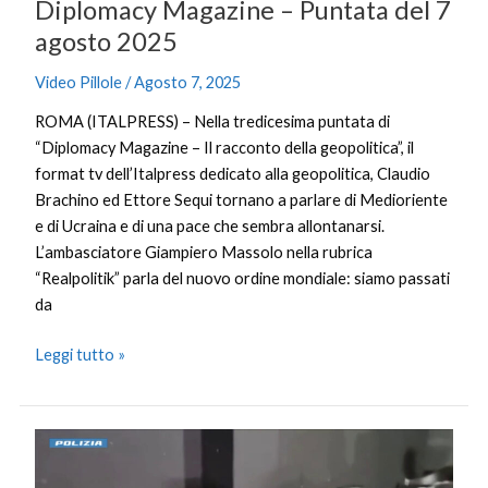
Diplomacy Magazine – Puntata del 7
agosto 2025
Video Pillole
/
Agosto 7, 2025
ROMA (ITALPRESS) – Nella tredicesima puntata di
“Diplomacy Magazine – Il racconto della geopolitica”, il
format tv dell’Italpress dedicato alla geopolitica, Claudio
Brachino ed Ettore Sequi tornano a parlare di Medioriente
e di Ucraina e di una pace che sembra allontanarsi.
L’ambasciatore Giampiero Massolo nella rubrica
“Realpolitik” parla del nuovo ordine mondiale: siamo passati
da
Leggi tutto »
Ratti
e