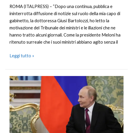
ROMA (ITALPRESS) – “Dopo una continua, pubblica e
ininterrotta diffusione di notizie sul ruolo della mia capo di
gabinetto, la dottoressa Giusi Bartolozzi, ho letto la
motivazione del Tribunale dei ministri e le illazioni che ne
hanno tratto alcuni giornali. Come la presidente Meloni ha
ritenuto surreale che i suoi ministri abbiano agito senza il
Leggi tutto »
Putin
“Incontro
con
Zelensky
possibile,
ma
a
certe