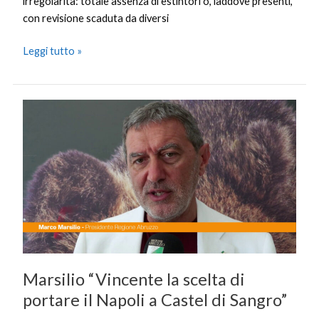
irregolarità: totale assenza di estintori o, laddove presenti,
con revisione scaduta da diversi
Leggi tutto »
Marsilio
“Vincente
la
scelta
di
portare
il
Napoli
a
Castel
Marsilio “Vincente la scelta di
di
Sangro”
portare il Napoli a Castel di Sangro”