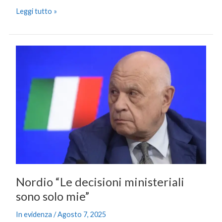
Leggi tutto »
Nordio
“Le
decisioni
ministeriali
sono
solo
mie”
Nordio “Le decisioni ministeriali
sono solo mie”
In evidenza
/
Agosto 7, 2025