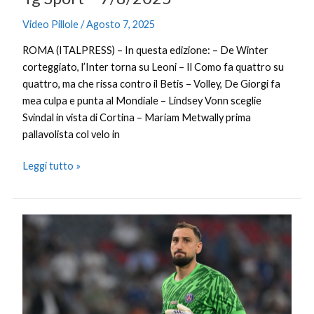
Video Pillole
/
Agosto 7, 2025
ROMA (ITALPRESS) – In questa edizione: – De Winter
corteggiato, l’Inter torna su Leoni – Il Como fa quattro su
quattro, ma che rissa contro il Betis – Volley, De Giorgi fa
mea culpa e punta al Mondiale – Lindsey Vonn sceglie
Svindal in vista di Cortina – Mariam Metwally prima
pallavolista col velo in
Leggi tutto »
Donnarumma
finalista
al
Pallone
d’Oro,
in