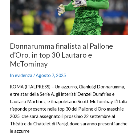
top
30
Lautaro
e
McTominay
Donnarumma finalista al Pallone
d’Oro, in top 30 Lautaro e
McTominay
In evidenza
/
Agosto 7, 2025
ROMA (ITALPRESS) – Un azzurro, Gianluigi Donnarumma,
e tre star della Serie A, gli interisti Denzel Dumfries e
Lautaro Martinez, e il napoletano Scott McTominay. L’Italia
risponde presente nella top 30 del Pallone d’Oro maschile
2025, che sarà assegnato il prossimo 22 settembre al
Thèàtre du Chàtelet di Parigi, dove saranno presenti anche
le azzurre