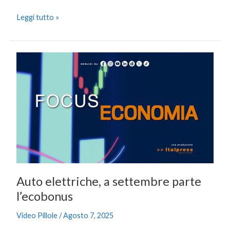
Leggi tutto »
Auto
elettriche,
a
settembre
parte
l’ecobonus
Auto elettriche, a settembre parte
l’ecobonus
Video Pillole
/
Agosto 7, 2025