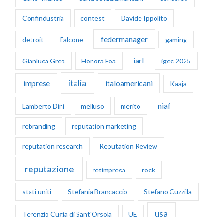
Confindustria
contest
Davide Ippolito
federmanager
detroit
Falcone
gaming
iarl
Gianluca Grea
Honora Foa
igec 2025
italia
imprese
italoamericani
Kaaja
niaf
Lamberto Dini
melluso
merito
rebranding
reputation marketing
reputation research
Reputation Review
reputazione
retimpresa
rock
stati uniti
Stefania Brancaccio
Stefano Cuzzilla
usa
Terenzio Cugia di Sant'Orsola
UE