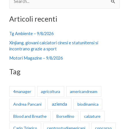
C
e
Articoli recenti
r
c
Tg Ambiente – 9/8/2026
a
Xinjiang, giovani calciatori cinesi e statunitensi si
:
incontrano grazie a sport
Motori Magazine – 9/8/2026
Tag
4manager
agricoltura
americandream
azienda
Andrea Pancani
biodinamica
Blood and Breathe
Borsellino
calzature
Carlo Triarico
centrostudiamericani
concorso