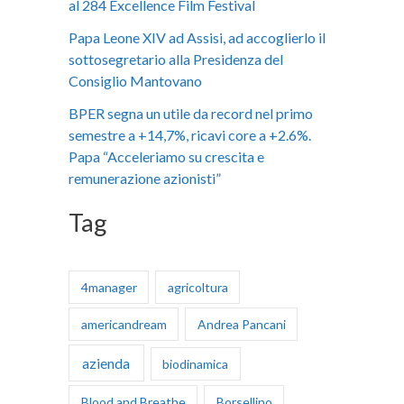
al 284 Excellence Film Festival
:
Papa Leone XIV ad Assisi, ad accoglierlo il
sottosegretario alla Presidenza del
Consiglio Mantovano
BPER segna un utile da record nel primo
semestre a +14,7%, ricavi core a +2.6%.
Papa “Acceleriamo su crescita e
remunerazione azionisti”
Tag
4manager
agricoltura
americandream
Andrea Pancani
azienda
biodinamica
Blood and Breathe
Borsellino