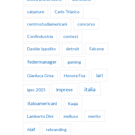
calzature
Carlo Triarico
centrostudiamericani
concorso
Confindustria
contest
Davide Ippolito
detroit
Falcone
federmanager
gaming
iarl
Gianluca Grea
Honora Foa
italia
imprese
igec 2025
italoamericani
Kaaja
Lamberto Dini
melluso
merito
niaf
rebranding