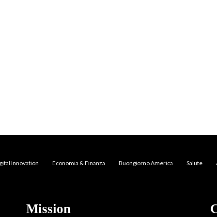
gital Innovation
Economia & Finanza
Buongiorno America
Salute
Mission
C