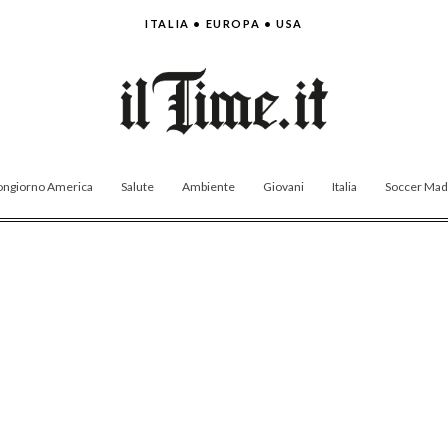
ITALIA • EUROPA • USA
ngiorno America
Salute
Ambiente
Giovani
Italia
Soccer Made