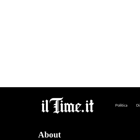
Politica
Di
About