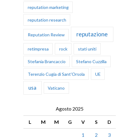
reputation marketing
reputation research
reputazione
Reputation Review
retimpresa
rock
stati uniti
Stefania Brancaccio
Stefano Cuzzilla
Terenzio Cugia di Sant'Orsola
UE
usa
Vaticano
Agosto 2025
L
M
M
G
V
S
D
1
2
3