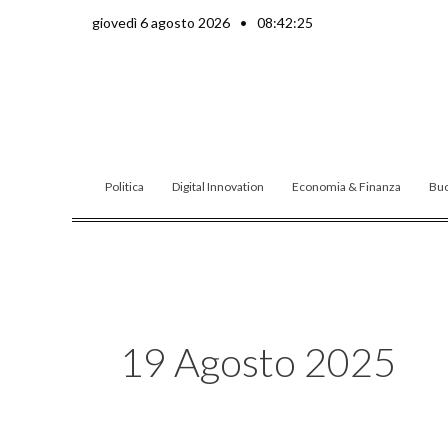
Vai
giovedì 6 agosto 2026
•
08:42:25
al
contenuto
Politica
Digital Innovation
Economia & Finanza
Buo
19 Agosto 2025