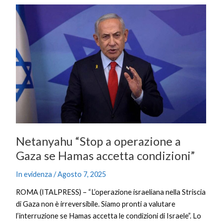
Netanyahu
“Stop
a
operazione
a
Gaza
se
Hamas
accetta
condizioni”
Netanyahu “Stop a operazione a
Gaza se Hamas accetta condizioni”
In evidenza
/
Agosto 7, 2025
ROMA (ITALPRESS) – “L’operazione israeliana nella Striscia
di Gaza non è irreversibile. Siamo pronti a valutare
l’interruzione se Hamas accetta le condizioni di Israele”. Lo