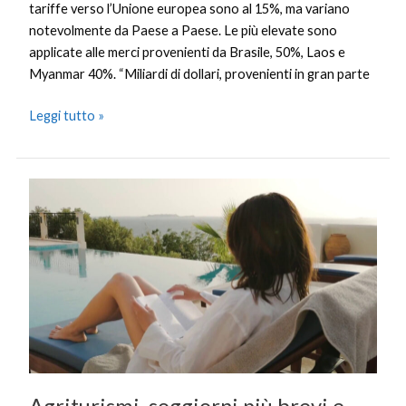
tariffe verso l’Unione europea sono al 15%, ma variano
notevolmente da Paese a Paese. Le più elevate sono
applicate alle merci provenienti da Brasile, 50%, Laos e
Myanmar 40%. “Miliardi di dollari, provenienti in gran parte
Leggi tutto »
Agriturismi,
soggiorni
più
brevi
e
stranieri
in
aumento
Agriturismi, soggiorni più brevi e