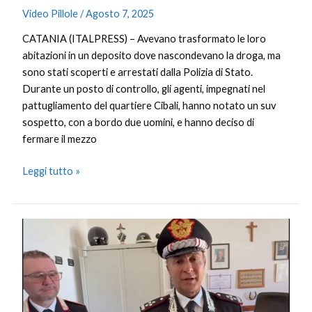
Video Pillole
/
Agosto 7, 2025
CATANIA (ITALPRESS) – Avevano trasformato le loro
abitazioni in un deposito dove nascondevano la droga, ma
sono stati scoperti e arrestati dalla Polizia di Stato.
Durante un posto di controllo, gli agenti, impegnati nel
pattugliamento del quartiere Cibali, hanno notato un suv
sospetto, con a bordo due uomini, e hanno deciso di
fermare il mezzo
Leggi tutto »
Il
Generale
Luongo
a
Pantelleria
“L’Arma