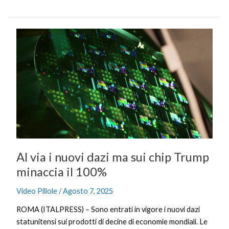
Al
via
i
nuovi
dazi
ma
sui
chip
Trump
minaccia
Al via i nuovi dazi ma sui chip Trump
il
100%
minaccia il 100%
Video Pillole
/
Agosto 7, 2025
ROMA (ITALPRESS) – Sono entrati in vigore i nuovi dazi
statunitensi sui prodotti di decine di economie mondiali. Le