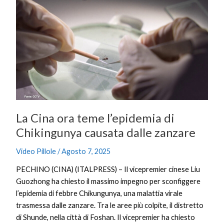
Cina
ora
teme
l’epidemia
di
Chikingunya
causata
dalle
zanzare
La Cina ora teme l’epidemia di
Chikingunya causata dalle zanzare
Video Pillole
/
Agosto 7, 2025
PECHINO (CINA) (ITALPRESS) – Il vicepremier cinese Liu
Guozhong ha chiesto il massimo impegno per sconfiggere
l’epidemia di febbre Chikungunya, una malattia virale
trasmessa dalle zanzare. Tra le aree più colpite, il distretto
di Shunde, nella città di Foshan. Il vicepremier ha chiesto