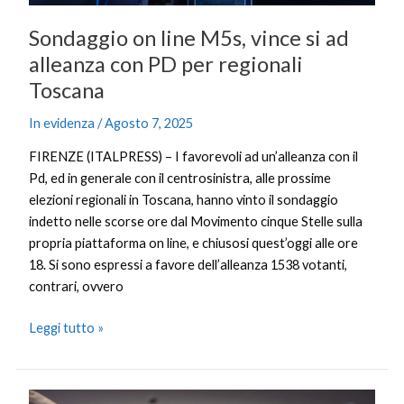
per
regionali
Sondaggio on line M5s, vince si ad
Toscana
alleanza con PD per regionali
Toscana
In evidenza
/
Agosto 7, 2025
FIRENZE (ITALPRESS) – I favorevoli ad un’alleanza con il
Pd, ed in generale con il centrosinistra, alle prossime
elezioni regionali in Toscana, hanno vinto il sondaggio
indetto nelle scorse ore dal Movimento cinque Stelle sulla
propria piattaforma on line, e chiusosi quest’oggi alle ore
18. Si sono espressi a favore dell’alleanza 1538 votanti,
contrari, ovvero
Leggi tutto »
La