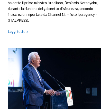
ha detto il primo ministro israeliano, Benjamin Netanyahu,
durante la riunione del gabinetto di sicurezza, secondo
indiscrezioni riportate da Channel 12. – foto Ipa agency –
(ITALPRESS).
Leggi tutto »
Sondaggio
on
line
M5s,
vince
si
ad
alleanza
con
PD