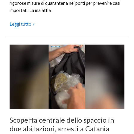
rigorose misure di quarantena nei porti per prevenire casi
importati. La malattia
Leggi tutto »
Scoperta
centrale
dello
spaccio
in
due
abitazioni,
arresti
a
Catania
Scoperta centrale dello spaccio in
due abitazioni, arresti a Catania