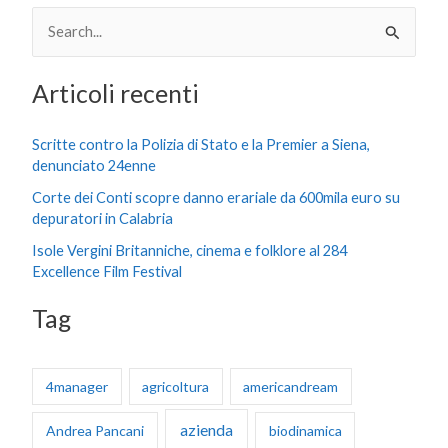
C
e
Articoli recenti
r
c
Scritte contro la Polizia di Stato e la Premier a Siena,
a
denunciato 24enne
:
Corte dei Conti scopre danno erariale da 600mila euro su
depuratori in Calabria
Isole Vergini Britanniche, cinema e folklore al 284
Excellence Film Festival
Tag
4manager
agricoltura
americandream
azienda
Andrea Pancani
biodinamica