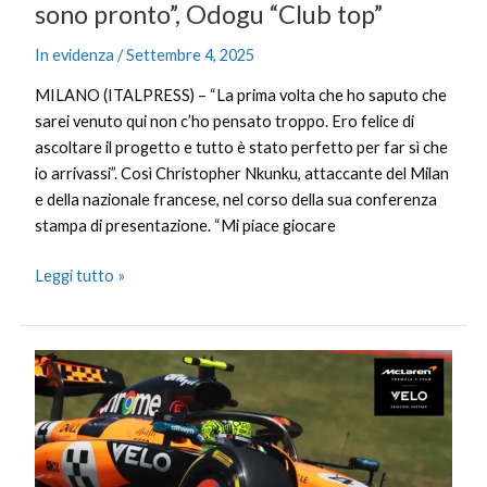
sono pronto”, Odogu “Club top”
In evidenza
/
Settembre 4, 2025
MILANO (ITALPRESS) – “La prima volta che ho saputo che
sarei venuto qui non c’ho pensato troppo. Ero felice di
ascoltare il progetto e tutto è stato perfetto per far sì che
io arrivassi”. Così Christopher Nkunku, attaccante del Milan
e della nazionale francese, nel corso della sua conferenza
stampa di presentazione. “Mi piace giocare
Leggi tutto »
F1,
a
Monza
continua
la