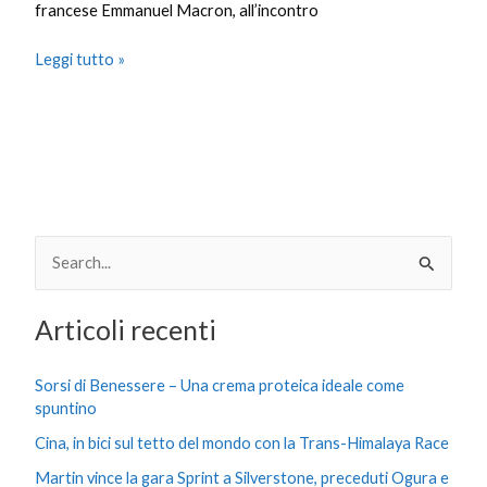
francese Emmanuel Macron, all’incontro
Leggi tutto »
Al
via
oggi
la
99ª
edizione
dell’Hoboken
Italian
Festival