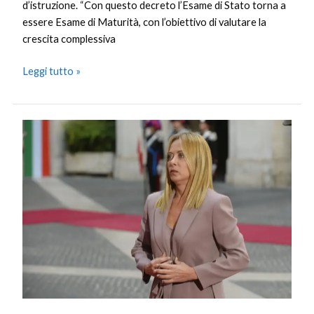
d’istruzione. “Con questo decreto l’Esame di Stato torna a
essere Esame di Maturità, con l’obiettivo di valutare la
crescita complessiva
Leggi tutto »
Meloni
“Il
ruolo
dei
professionisti
è
fondamentale
per
il
rilancio
dell’Italia”