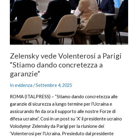
“Stiamo
dando
concretezza
a
garanzie”
Zelensky vede Volenterosi a Parigi
“Stiamo dando concretezza a
garanzie”
In evidenza
/
Settembre 4, 2025
ROMA (ITALPRESS) – “Stiamo dando concretezza alle
garanzie di sicurezza a lungo termine per l’Ucraina e
assicurando fin da ora il supporto alle nostre Forze di
difesa ucraine”. Così in un post su ‘X’ il presidente ucraino
Volodymyr Zelensky da Parigi per la riunione dei
‘Volenterosì per l’Ucraina. Presieduto dal presidente