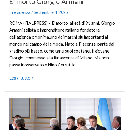
E’ morto Giorgio Armani
In evidenza
/
Settembre 4, 2025
ROMA (ITALPRESS) – E’ morto, all’età di 91 anni, Giorgio
Armani,stilista e imprenditore italiano fondatore
dell’azienda omonima,uno dei marchi più importanti al
mondo nel campo della moda. Nato a Piacenza, parte dal
gradino più basso, come tanti suoi coetanei, il giovane
Giorgio: commesso alla Rinascente di Milano. Ma non
passa inosservato e Nino Cerruti lo
Leggi tutto »
Zelensky
vede
Volenterosi
a
Parigi