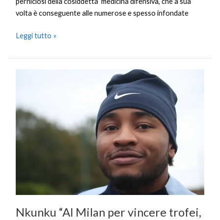
perniciosi della cosiddetta ‘medicina difensivà, che a sua
volta è conseguente alle numerose e spesso infondate
Leggi tutto »
Nkunku
“Al
Milan
per
vincere
trofei,
sono
pronto”,
Odogu
“Club
top”
Nkunku “Al Milan per vincere trofei,