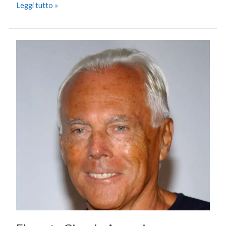
Leggi tutto »
E’
morto
Giorgio
Armani