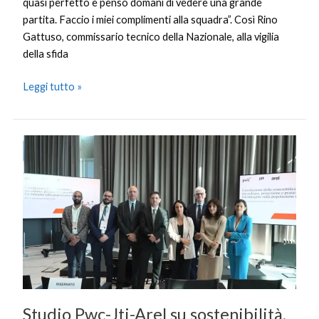
quasi perfetto e penso domani di vedere una grande
partita. Faccio i miei complimenti alla squadra”. Così Rino
Gattuso, commissario tecnico della Nazionale, alla vigilia
della sfida
Leggi tutto »
Studio
Pwc-
Jti-
Arel
su
sostenibilità,
divario
tra
percezione
e
Studio Pwc-Jti-Arel su sostenibilità,
realtà