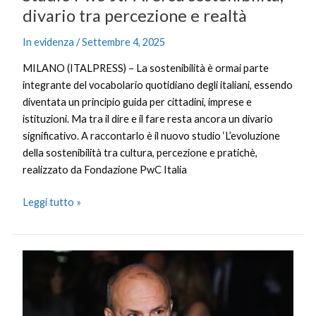
divario tra percezione e realtà
In evidenza
/
Settembre 4, 2025
MILANO (ITALPRESS) – La sostenibilità è ormai parte
integrante del vocabolario quotidiano degli italiani, essendo
diventata un principio guida per cittadini, imprese e
istituzioni. Ma tra il dire e il fare resta ancora un divario
significativo. A raccontarlo è il nuovo studio ‘L’evoluzione
della sostenibilità tra cultura, percezione e pratichè,
realizzato da Fondazione PwC Italia
Leggi tutto »
Cdm
approva
la
riforma