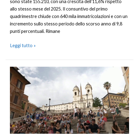
sono state 155.210, con una crescita dell’11,6% rispetto
allo stesso mese del 2025. Il consuntivo del primo
quadrimestre chiude con 640 mila immatricolazioni e con un
incremento sullo stesso periodo dello scorso anno di 9,8
punti percentuali. Rimane
Leggi tutto »
Turismo,
109
milioni
per
la
destagionalizzazione
e
innovare
il
settore