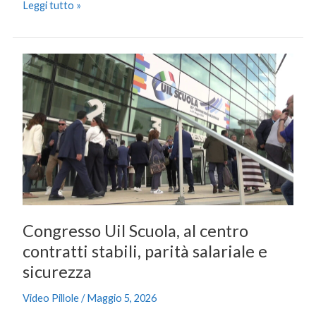
Leggi tutto »
Congresso
Uil
Scuola,
al
centro
contratti
stabili,
parità
salariale
e
Congresso Uil Scuola, al centro
sicurezza
contratti stabili, parità salariale e
sicurezza
Video Pillole
/
Maggio 5, 2026