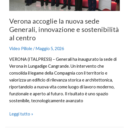
e
sostenibilità
al
Verona accoglie la nuova sede
centro
Generali, innovazione e sostenibilità
al centro
Video Pillole
/
Maggio 5, 2026
VERONA (ITALPRESS) – Generali ha inaugurato la sede di
Verona in Lungadige Cangrande. Un intervento che
consolida il legame della Compagnia con il territorio e
valorizza un edificio di rilevanza storica e architettonica,
riportandolo a nuova vita come luogo di lavoro moderno,
funzionale e aperto al futuro. Il risultato è uno spazio
sostenibile, tecnologicamente avanzato
Leggi tutto »