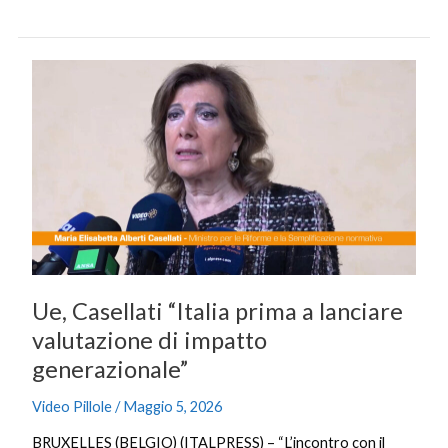
Ue,
Casellati
“Italia
prima
a
lanciare
valutazione
di
impatto
generazionale”
Ue, Casellati “Italia prima a lanciare
valutazione di impatto
generazionale”
Video Pillole
/
Maggio 5, 2026
BRUXELLES (BELGIO) (ITALPRESS) – “L’incontro con il