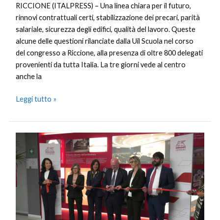
RICCIONE (ITALPRESS) – Una linea chiara per il futuro,
rinnovi contrattuali certi, stabilizzazione dei precari, parità
salariale, sicurezza degli edifici, qualità del lavoro. Queste
alcune delle questioni rilanciate dalla Uil Scuola nel corso
del congresso a Riccione, alla presenza di oltre 800 delegati
provenienti da tutta Italia. La tre giorni vede al centro
anche la
Leggi tutto »
Verona
accoglie
la
nuova
sede
Generali,
innovazione