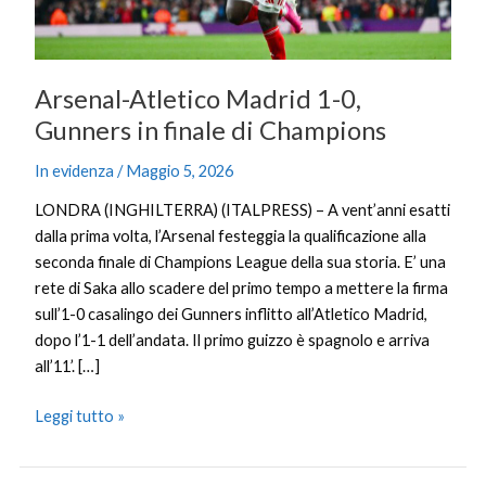
di
Champions
Arsenal-Atletico Madrid 1-0,
Gunners in finale di Champions
In evidenza
/
Maggio 5, 2026
LONDRA (INGHILTERRA) (ITALPRESS) – A vent’anni esatti
dalla prima volta, l’Arsenal festeggia la qualificazione alla
seconda finale di Champions League della sua storia. E’ una
rete di Saka allo scadere del primo tempo a mettere la firma
sull’1-0 casalingo dei Gunners inflitto all’Atletico Madrid,
dopo l’1-1 dell’andata. Il primo guizzo è spagnolo e arriva
all’11’. […]
Leggi tutto »