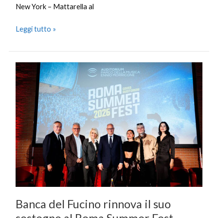
New York – Mattarella al
Leggi tutto »
Banca
del
Fucino
rinnova
il
suo
sostegno
al
Roma
Summer
Fest
Banca del Fucino rinnova il suo