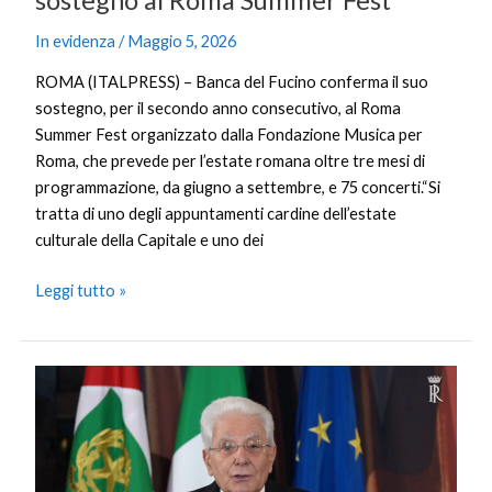
sostegno al Roma Summer Fest
In evidenza
/
Maggio 5, 2026
ROMA (ITALPRESS) – Banca del Fucino conferma il suo
sostegno, per il secondo anno consecutivo, al Roma
Summer Fest organizzato dalla Fondazione Musica per
Roma, che prevede per l’estate romana oltre tre mesi di
programmazione, da giugno a settembre, e 75 concerti.“Si
tratta di uno degli appuntamenti cardine dell’estate
culturale della Capitale e uno dei
Leggi tutto »
Mattarella
“Il
cinema
contribuisce
alla