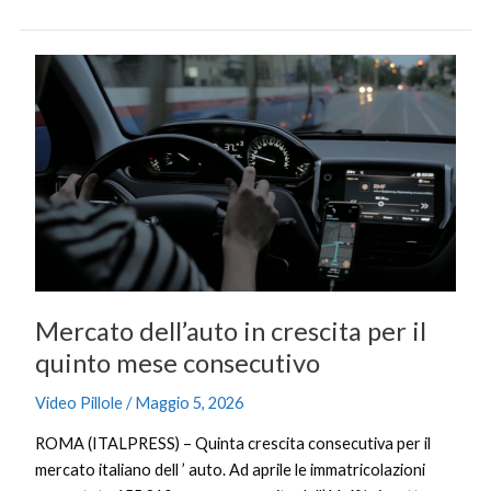
Mercato
dell’auto
in
crescita
per
il
quinto
mese
consecutivo
Mercato dell’auto in crescita per il
quinto mese consecutivo
Video Pillole
/
Maggio 5, 2026
ROMA (ITALPRESS) – Quinta crescita consecutiva per il
mercato italiano dell ’ auto. Ad aprile le immatricolazioni