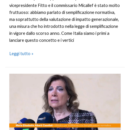
vicepresidente Fitto e il commissario Micallef è stato molto
fruttuoso: abbiamo parlato di semplificazione normativa,
ma soprattutto della valutazione di impatto generazionale,
una misura che ho introdotto nella legge di semplificazione
in vigore dallo scorso anno. Come Italia siamo i primi a
lanciare questo concetto e i vertici
Leggi tutto »
Ue,
Casellati
“Italia
prima
a
lanciare
valutazione
di