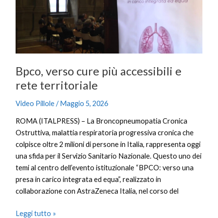
accessibili
e
rete
territoriale
Bpco, verso cure più accessibili e
rete territoriale
Video Pillole
/
Maggio 5, 2026
ROMA (ITALPRESS) – La Broncopneumopatia Cronica
Ostruttiva, malattia respiratoria progressiva cronica che
colpisce oltre 2 milioni di persone in Italia, rappresenta oggi
una sfida per il Servizio Sanitario Nazionale. Questo uno dei
temi al centro dell’evento istituzionale “BPCO: verso una
presa in carico integrata ed equa”, realizzato in
collaborazione con AstraZeneca Italia, nel corso del
Leggi tutto »