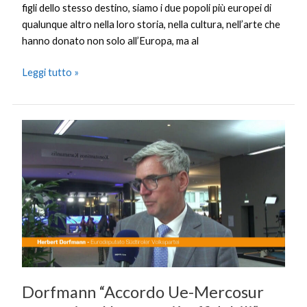
figli dello stesso destino, siamo i due popoli più europei di
qualunque altro nella loro storia, nella cultura, nell’arte che
hanno donato non solo all’Europa, ma al
Leggi tutto »
Dorfmann
“Accordo
Ue-
Mercosur
strategico,
Usa
non
più
affidabili”
Dorfmann “Accordo Ue-Mercosur