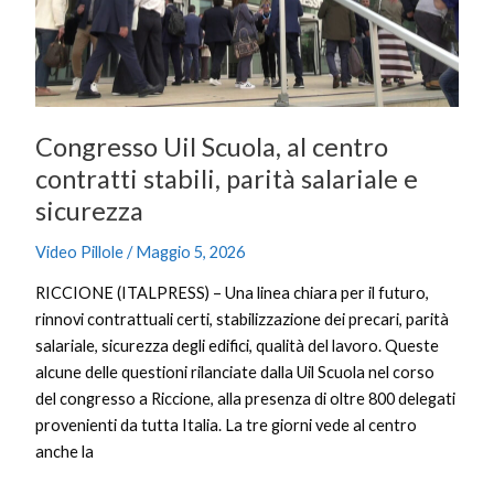
contratti
stabili,
parità
salariale
e
Congresso Uil Scuola, al centro
sicurezza
contratti stabili, parità salariale e
sicurezza
Video Pillole
/
Maggio 5, 2026
RICCIONE (ITALPRESS) – Una linea chiara per il futuro,
rinnovi contrattuali certi, stabilizzazione dei precari, parità
salariale, sicurezza degli edifici, qualità del lavoro. Queste
alcune delle questioni rilanciate dalla Uil Scuola nel corso
del congresso a Riccione, alla presenza di oltre 800 delegati
provenienti da tutta Italia. La tre giorni vede al centro
anche la