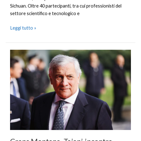
Sichuan. Oltre 40 partecipanti, tra cui professionisti del
settore scientifico e tecnologico e
Leggi tutto »
Crans
Montana,
Tajani
incontra
Parmelin.
Ribadita
la
posizione
italiana