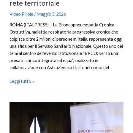
rete territoriale
Video Pillole
/
Maggio 5, 2026
ROMA (ITALPRESS) – La Broncopneumopatia Cronica
Ostruttiva, malattia respiratoria progressiva cronica che
colpisce oltre 2 milioni di persone in Italia, rappresenta oggi
una sfida per il Servizio Sanitario Nazionale. Questo uno dei
temi al centro dell’evento istituzionale “BPCO: verso una
presa in carico integrata ed equa”, realizzato in
collaborazione con AstraZeneca Italia, nel corso del
Leggi tutto »
Bpco,
verso
cure
più