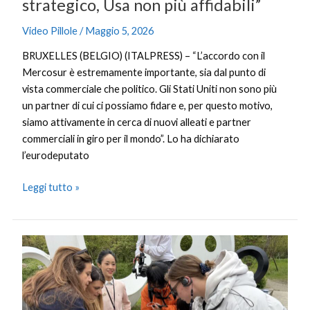
strategico, Usa non più affidabili”
Video Pillole
/
Maggio 5, 2026
BRUXELLES (BELGIO) (ITALPRESS) – “L’accordo con il
Mercosur è estremamente importante, sia dal punto di
vista commerciale che politico. Gli Stati Uniti non sono più
un partner di cui ci possiamo fidare e, per questo motivo,
siamo attivamente in cerca di nuovi alleati e partner
commerciali in giro per il mondo”. Lo ha dichiarato
l’eurodeputato
Leggi tutto »
Cina,
giovani
di
tutto
il