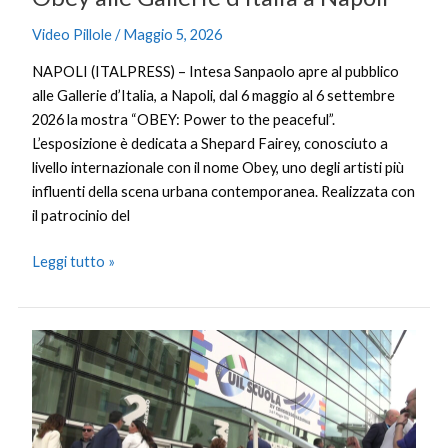
Napoli
Video Pillole
/
Maggio 5, 2026
NAPOLI (ITALPRESS) – Intesa Sanpaolo apre al pubblico
alle Gallerie d’Italia, a Napoli, dal 6 maggio al 6 settembre
2026 la mostra “OBEY: Power to the peaceful”.
L’esposizione è dedicata a Shepard Fairey, conosciuto a
livello internazionale con il nome Obey, uno degli artisti più
influenti della scena urbana contemporanea. Realizzata con
il patrocinio del
Leggi tutto »
Congresso
Uil
Scuola,
al
centro