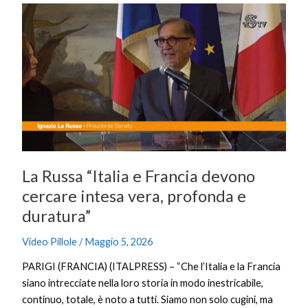
La
Russa
“Italia
e
Francia
devono
cercare
intesa
vera,
profonda
La Russa “Italia e Francia devono
e
duratura”
cercare intesa vera, profonda e
duratura”
Video Pillole
/
Maggio 5, 2026
PARIGI (FRANCIA) (ITALPRESS) – “Che l’Italia e la Francia
siano intrecciate nella loro storia in modo inestricabile,
continuo, totale, è noto a tutti. Siamo non solo cugini, ma