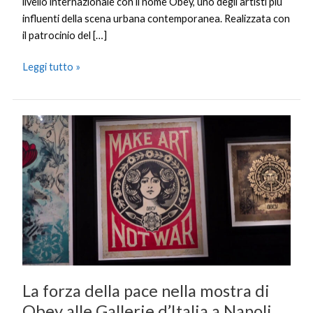
livello internazionale con il nome Obey, uno degli artisti più
influenti della scena urbana contemporanea. Realizzata con
il patrocinio del […]
Leggi tutto »
La
forza
della
pace
nella
mostra
di
Obey
alle
Gallerie
La forza della pace nella mostra di
d’Italia
a
Obey alle Gallerie d’Italia a Napoli