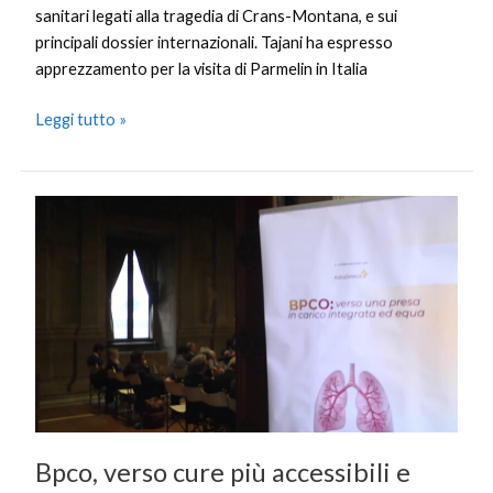
sanitari legati alla tragedia di Crans-Montana, e sui
principali dossier internazionali. Tajani ha espresso
apprezzamento per la visita di Parmelin in Italia
Leggi tutto »
Bpco,
verso
cure
più
accessibili
e
rete
territoriale
Bpco, verso cure più accessibili e