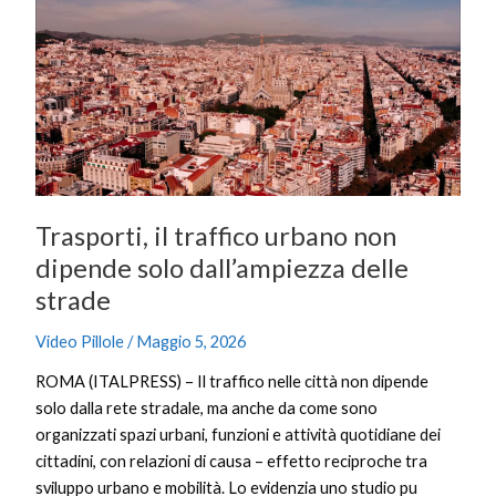
traffico
urbano
non
dipende
solo
dall’ampiezza
delle
strade
Trasporti, il traffico urbano non
dipende solo dall’ampiezza delle
strade
Video Pillole
/
Maggio 5, 2026
ROMA (ITALPRESS) – Il traffico nelle città non dipende
solo dalla rete stradale, ma anche da come sono
organizzati spazi urbani, funzioni e attività quotidiane dei
cittadini, con relazioni di causa – effetto reciproche tra
sviluppo urbano e mobilità. Lo evidenzia uno studio pu