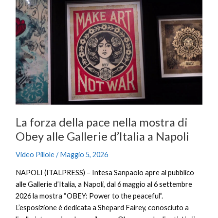
La
forza
della
pace
nella
mostra
di
Obey
alle
Gallerie
La forza della pace nella mostra di
d’Italia
a
Obey alle Gallerie d’Italia a Napoli
Napoli
Video Pillole
/
Maggio 5, 2026
NAPOLI (ITALPRESS) – Intesa Sanpaolo apre al pubblico
alle Gallerie d’Italia, a Napoli, dal 6 maggio al 6 settembre
2026 la mostra “OBEY: Power to the peaceful”.
L’esposizione è dedicata a Shepard Fairey, conosciuto a