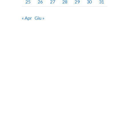
25
26
27
28
29
30
31
« Apr
Giu »