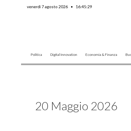
Vai
venerdì 7 agosto 2026
•
16:45:31
al
contenuto
Politica
Digital Innovation
Economia & Finanza
Buo
20 Maggio 2026