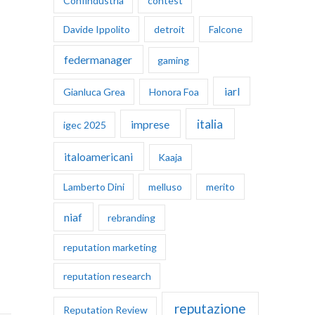
Confindustria
contest
Davide Ippolito
detroit
Falcone
federmanager
gaming
iarl
Gianluca Grea
Honora Foa
italia
imprese
igec 2025
italoamericani
Kaaja
Lamberto Dini
melluso
merito
niaf
rebranding
reputation marketing
reputation research
reputazione
Reputation Review