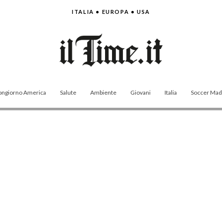
ITALIA • EUROPA • USA
ngiorno America
Salute
Ambiente
Giovani
Italia
Soccer Made