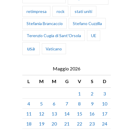
retimpresa
rock
stati uniti
Stefania Brancaccio
Stefano Cuzzilla
Terenzio Cugia di Sant'Orsola
UE
usa
Vaticano
Maggio 2026
L
M
M
G
V
S
D
1
2
3
4
5
6
7
8
9
10
11
12
13
14
15
16
17
18
19
20
21
22
23
24