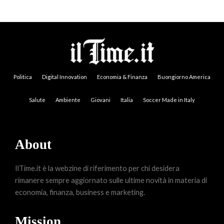
Politica
Digital Innovation
Economia & Finanza
Buongiorno America
Salute
Ambiente
Giovani
Italia
Soccer Made in Italy
About
IlTime.it è la webzine di riferimento per chi desidera
rimanere sempre aggiornato sulle ultime novità in materia di
economia, finanza, business e marketing.
Mission