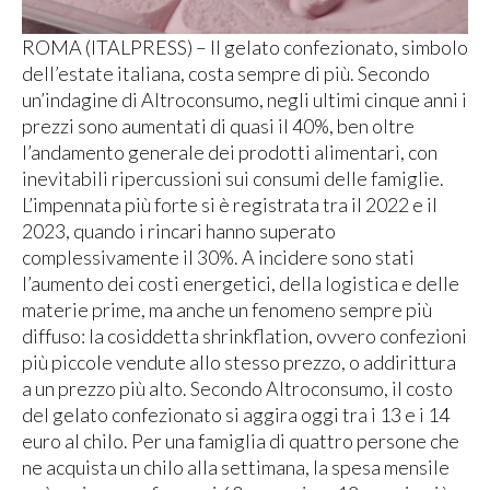
ROMA (ITALPRESS) – Il gelato confezionato, simbolo
dell’estate italiana, costa sempre di più. Secondo
un’indagine di Altroconsumo, negli ultimi cinque anni i
prezzi sono aumentati di quasi il 40%, ben oltre
l’andamento generale dei prodotti alimentari, con
inevitabili ripercussioni sui consumi delle famiglie.
L’impennata più forte si è registrata tra il 2022 e il
2023, quando i rincari hanno superato
complessivamente il 30%. A incidere sono stati
l’aumento dei costi energetici, della logistica e delle
materie prime, ma anche un fenomeno sempre più
diffuso: la cosiddetta shrinkflation, ovvero confezioni
più piccole vendute allo stesso prezzo, o addirittura
a un prezzo più alto. Secondo Altroconsumo, il costo
del gelato confezionato si aggira oggi tra i 13 e i 14
euro al chilo. Per una famiglia di quattro persone che
ne acquista un chilo alla settimana, la spesa mensile