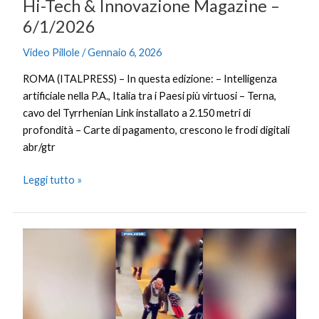
Hi-Tech & Innovazione Magazine –
6/1/2026
Video Pillole
/
Gennaio 6, 2026
ROMA (ITALPRESS) – In questa edizione: – Intelligenza
artificiale nella P.A., Italia tra i Paesi più virtuosi – Terna,
cavo del Tyrrhenian Link installato a 2.150 metri di
profondità – Carte di pagamento, crescono le frodi digitali
abr/gtr
Leggi tutto »
Capotreno
ucciso
a
Bologna,
diffuse