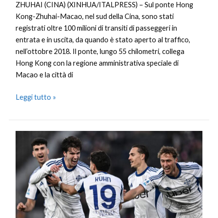
ZHUHAI (CINA) (XINHUA/ITALPRESS) – Sul ponte Hong
Kong-Zhuhai-Macao, nel sud della Cina, sono stati
registrati oltre 100 milioni di transiti di passeggeri in
entrata e in uscita, da quando è stato aperto al traffico,
nell’ottobre 2018. Il ponte, lungo 55 chilometri, collega
Hong Kong con la regione amministrativa speciale di
Macao e la città di
Leggi tutto »
Il
Como
vince
anche
a
Pisa
e
continua