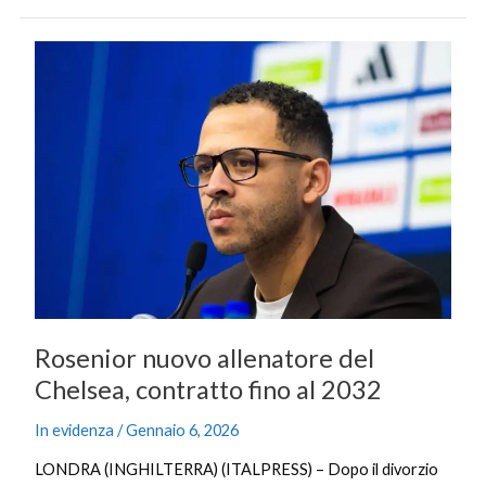
Rosenior
nuovo
allenatore
del
Chelsea,
contratto
fino
al
2032
Rosenior nuovo allenatore del
Chelsea, contratto fino al 2032
In evidenza
/
Gennaio 6, 2026
LONDRA (INGHILTERRA) (ITALPRESS) – Dopo il divorzio