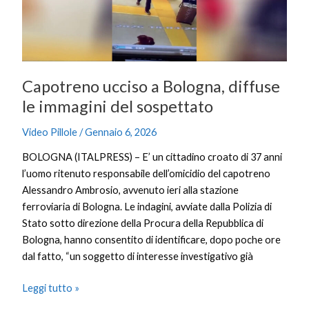
le
immagini
del
sospettato
Capotreno ucciso a Bologna, diffuse
le immagini del sospettato
Video Pillole
/
Gennaio 6, 2026
BOLOGNA (ITALPRESS) – E’ un cittadino croato di 37 anni
l’uomo ritenuto responsabile dell’omicidio del capotreno
Alessandro Ambrosio, avvenuto ieri alla stazione
ferroviaria di Bologna. Le indagini, avviate dalla Polizia di
Stato sotto direzione della Procura della Repubblica di
Bologna, hanno consentito di identificare, dopo poche ore
dal fatto, “un soggetto di interesse investigativo già
Leggi tutto »