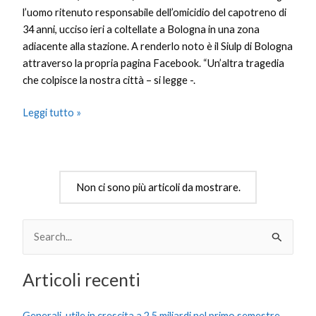
l’uomo ritenuto responsabile dell’omicidio del capotreno di
34 anni, ucciso ieri a coltellate a Bologna in una zona
adiacente alla stazione. A renderlo noto è il Siulp di Bologna
attraverso la propria pagina Facebook. “Un’altra tragedia
che colpisce la nostra città – si legge -.
Leggi tutto »
Non ci sono più articoli da mostrare.
C
e
Articoli recenti
r
c
Generali, utile in crescita a 2,5 miliardi nel primo semestre