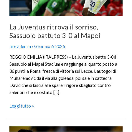
0
al
Mapei
La Juventus ritrova il sorriso,
Sassuolo battuto 3-0 al Mapei
In evidenza
/
Gennaio 6, 2026
REGGIO EMILIA (ITALPRESS) – La Juventus batte 3-0 il
Sassuolo al Mapei Stadium e raggiunge al quarto posto a
36 punti la Roma, fresca di vittoria sul Lecce. L’autogol di
Muharemovic dà il via alla goleada, poi sale in cattedra
David che si lascia alle spalle il rigore sbagliato contro i
salentini che è costato […]
Leggi tutto »
Dybala