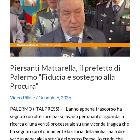
il
prefetto
di
Palermo
“Fiducia
e
sostegno
alla
Piersanti Mattarella, il prefetto di
Procura”
Palermo “Fiducia e sostegno alla
Procura”
Video Pillole
/
Gennaio 6, 2026
PALERMO (ITALPRESS) – “L’anno appena trascorso ha
segnato un ulteriore passo avanti per quanto riguarda la
ricerca di una verità processuale su una vicenda tragica che
ha segnato profondamente la storia della Sicilia, ma a dire il
vero in generale la storia del nostro Paese. Io credo che