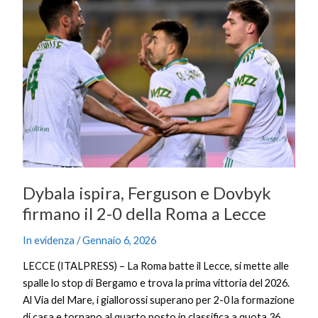
ispira,
Ferguson
e
Dovbyk
firmano
il
2-
0
della
Roma
a
Dybala ispira, Ferguson e Dovbyk
Lecce
firmano il 2-0 della Roma a Lecce
In evidenza
/
Gennaio 6, 2026
LECCE (ITALPRESS) – La Roma batte il Lecce, si mette alle
spalle lo stop di Bergamo e trova la prima vittoria del 2026.
Al Via del Mare, i giallorossi superano per 2-0 la formazione
di casa e tornano al quarto posto in classifica a quota 36