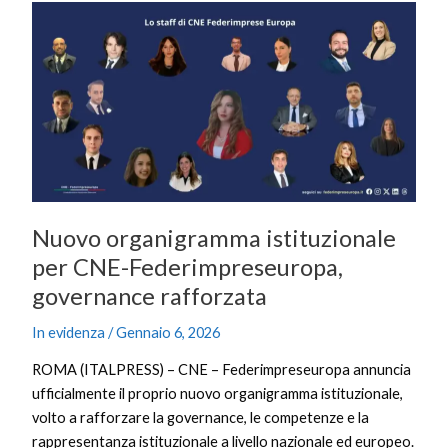
Nuovo
organigramma
istituzionale
per
CNE-
Federimpreseuropa,
governance
rafforzata
Nuovo organigramma istituzionale
per CNE-Federimpreseuropa,
governance rafforzata
In evidenza
/
Gennaio 6, 2026
ROMA (ITALPRESS) – CNE – Federimpreseuropa annuncia
ufficialmente il proprio nuovo organigramma istituzionale,
volto a rafforzare la governance, le competenze e la
rappresentanza istituzionale a livello nazionale ed europeo.