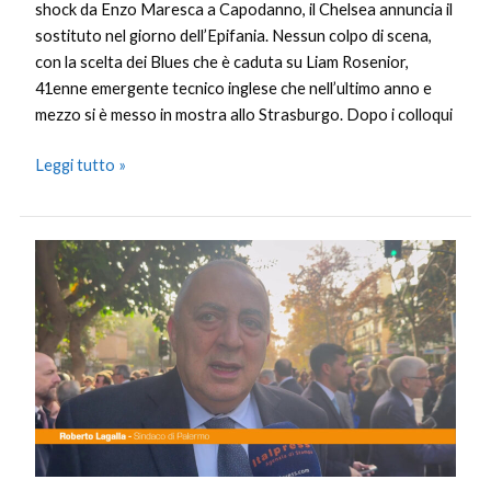
shock da Enzo Maresca a Capodanno, il Chelsea annuncia il
sostituto nel giorno dell’Epifania. Nessun colpo di scena,
con la scelta dei Blues che è caduta su Liam Rosenior,
41enne emergente tecnico inglese che nell’ultimo anno e
mezzo si è messo in mostra allo Strasburgo. Dopo i colloqui
Leggi tutto »
Piersanti
Mattarella,
Lagalla
“Testimone
eroico
di
un
tempo
difficile”