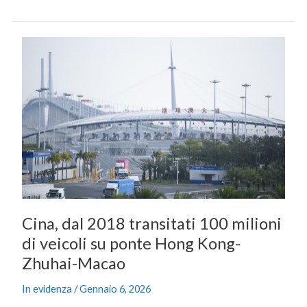
Cina,
dal
2018
transitati
100
milioni
di
veicoli
su
ponte
Hong
Cina, dal 2018 transitati 100 milioni
Kong-
di veicoli su ponte Hong Kong-
Zhuhai-
Macao
Zhuhai-Macao
In evidenza
/
Gennaio 6, 2026