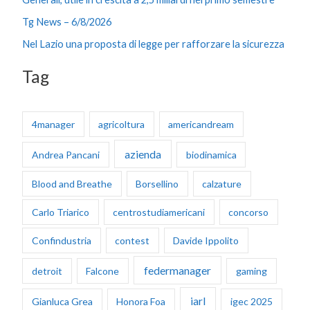
a
Tg News – 6/8/2026
:
Nel Lazio una proposta di legge per rafforzare la sicurezza
Tag
4manager
agricoltura
americandream
azienda
Andrea Pancani
biodinamica
Blood and Breathe
Borsellino
calzature
Carlo Triarico
centrostudiamericani
concorso
Confindustria
contest
Davide Ippolito
federmanager
detroit
Falcone
gaming
iarl
Gianluca Grea
Honora Foa
igec 2025