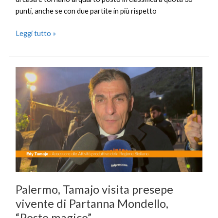
punti, anche se con due partite in più rispetto
Leggi tutto »
Palermo,
Tamajo
visita
presepe
vivente
di
Partanna
Mondello,
“Posto
magico”
Palermo, Tamajo visita presepe
vivente di Partanna Mondello,
“Posto magico”