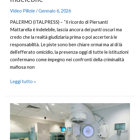
Video Pillole
/
Gennaio 6, 2026
PALERMO (ITALPRESS) – “Il ricordo di Piersanti
Mattarella è indelebile, lascia ancora dei punti oscuri ma
credo che la realtà giudiziaria prima o poi accerterà le
responsabilità. Le piste sono ben chiare ormai ma al di là
dell’efferato omicidio, la presenza oggi di tutte le istituzioni
confermano come impegno nei confronti della criminalità
mafiosa non
Leggi tutto »
Con
la
radioterapia
passi
da