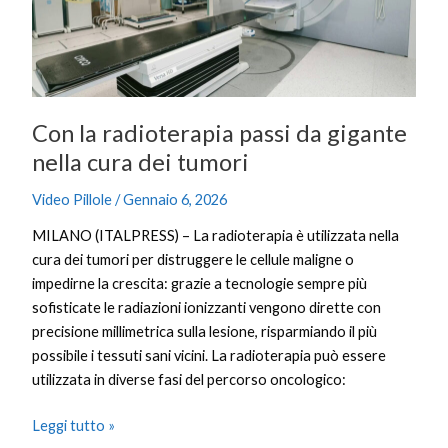
gigante
nella
cura
dei
tumori
Con la radioterapia passi da gigante
nella cura dei tumori
Video Pillole
/
Gennaio 6, 2026
MILANO (ITALPRESS) – La radioterapia è utilizzata nella
cura dei tumori per distruggere le cellule maligne o
impedirne la crescita: grazie a tecnologie sempre più
sofisticate le radiazioni ionizzanti vengono dirette con
precisione millimetrica sulla lesione, risparmiando il più
possibile i tessuti sani vicini. La radioterapia può essere
utilizzata in diverse fasi del percorso oncologico:
Leggi tutto »