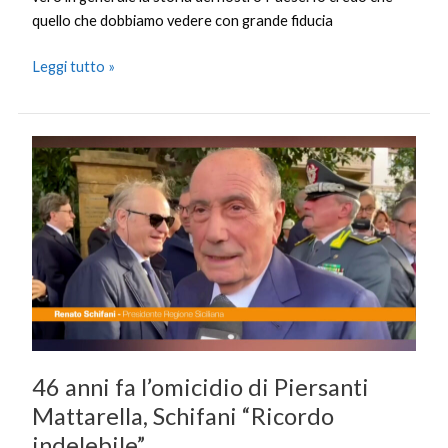
quello che dobbiamo vedere con grande fiducia
Leggi tutto »
46
anni
fa
l’omicidio
di
Piersanti
Mattarella,
Schifani
“Ricordo
indelebile”
46 anni fa l’omicidio di Piersanti
Mattarella, Schifani “Ricordo
indelebile”