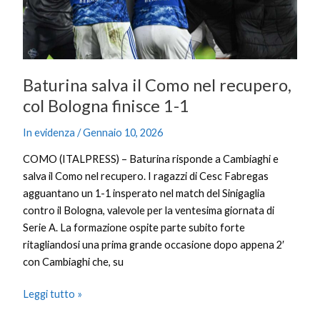
Bologna
finisce
1-
1
Baturina salva il Como nel recupero,
col Bologna finisce 1-1
In evidenza
/
Gennaio 10, 2026
COMO (ITALPRESS) – Baturina risponde a Cambiaghi e
salva il Como nel recupero. I ragazzi di Cesc Fabregas
agguantano un 1-1 insperato nel match del Sinigaglia
contro il Bologna, valevole per la ventesima giornata di
Serie A. La formazione ospite parte subito forte
ritagliandosi una prima grande occasione dopo appena 2′
con Cambiaghi che, su
Leggi tutto »