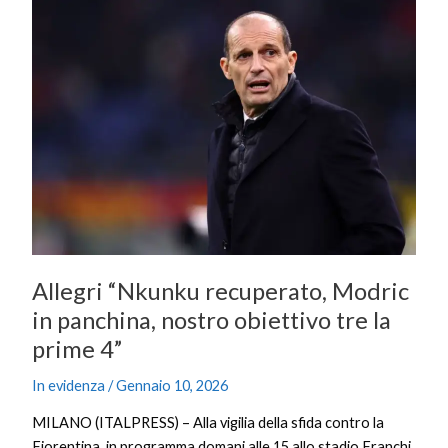
Allegri
“Nkunku
recuperato,
Modric
in
panchina,
nostro
obiettivo
tre
la
prime
4”
Allegri “Nkunku recuperato, Modric
in panchina, nostro obiettivo tre la
prime 4”
In evidenza
/
Gennaio 10, 2026
MILANO (ITALPRESS) – Alla vigilia della sfida contro la
Fiorentina, in programma domani alle 15 allo stadio Franchi,