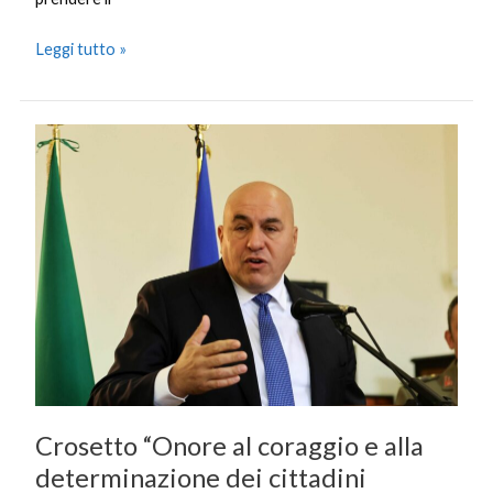
Leggi tutto »
Crosetto
“Onore
al
coraggio
e
alla
determinazione
dei
cittadini
iraniani”
Crosetto “Onore al coraggio e alla
determinazione dei cittadini