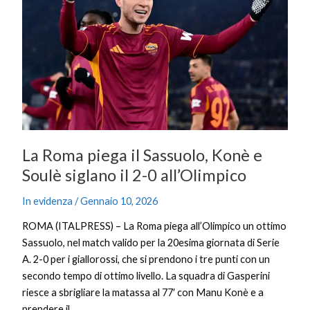
il
Sassuolo,
Konè
e
Soulè
siglano
il
2-
0
La Roma piega il Sassuolo, Konè e
all’Olimpico
Soulè siglano il 2-0 all’Olimpico
In evidenza
/
Gennaio 10, 2026
ROMA (ITALPRESS) – La Roma piega all’Olimpico un ottimo
Sassuolo, nel match valido per la 20esima giornata di Serie
A. 2-0 per i giallorossi, che si prendono i tre punti con un
secondo tempo di ottimo livello. La squadra di Gasperini
riesce a sbrigliare la matassa al 77′ con Manu Konè e a
prendere il