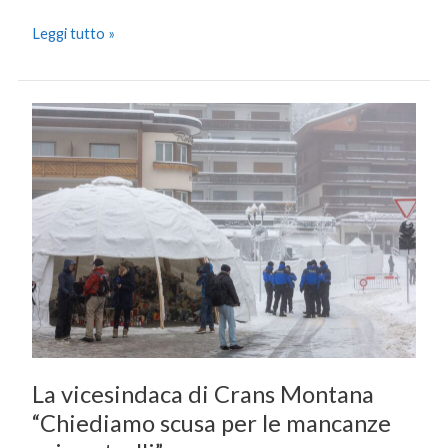
Leggi tutto »
La
vicesindaca
di
Crans
Montana
“Chiediamo
scusa
per
le
mancanze
sui
controlli”
La vicesindaca di Crans Montana
“Chiediamo scusa per le mancanze