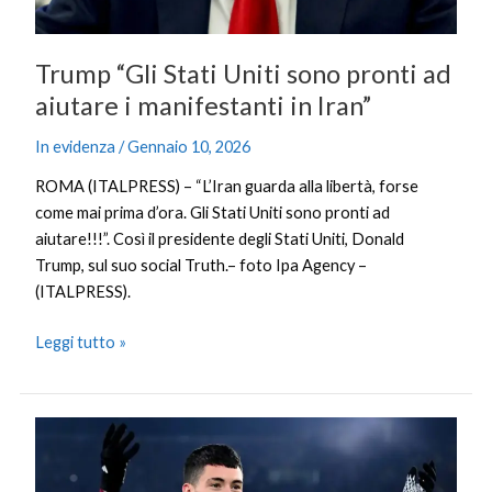
Iran”
Trump “Gli Stati Uniti sono pronti ad
aiutare i manifestanti in Iran”
In evidenza
/
Gennaio 10, 2026
ROMA (ITALPRESS) – “L’Iran guarda alla libertà, forse
come mai prima d’ora. Gli Stati Uniti sono pronti ad
aiutare!!!”. Così il presidente degli Stati Uniti, Donald
Trump, sul suo social Truth.– foto Ipa Agency –
(ITALPRESS).
Leggi tutto »
La
Roma
piega