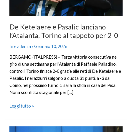
tappeto
per
2-
0
De Ketelaere e Pasalic lanciano
l’Atalanta, Torino al tappeto per 2-0
In evidenza
/
Gennaio 10, 2026
BERGAMO (ITALPRESS) – Terza vittoria consecutiva nel
giro di una settimana per l’Atalanta di Raffaele Palladino,
contro il Torino finisce 2-0 grazie alle reti di De Ketelaere e
Pasalic. I nerazzurri salgono a quota 31 punti, a -3 dal
Como, nel prossimo turno ci sarà la sfida in casa del Pisa.
Nona sconfitta stagionale per […]
Leggi tutto »
Von