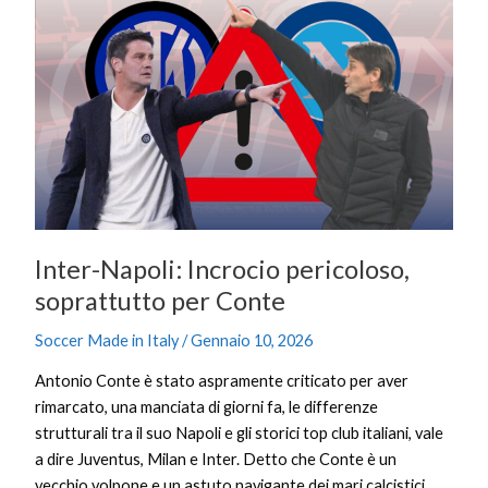
Inter-
Napoli:
Incrocio
pericoloso,
soprattutto
per
Conte
Inter-Napoli: Incrocio pericoloso,
soprattutto per Conte
Soccer Made in Italy
/
Gennaio 10, 2026
Antonio Conte è stato aspramente criticato per aver
rimarcato, una manciata di giorni fa, le differenze
strutturali tra il suo Napoli e gli storici top club italiani, vale
a dire Juventus, Milan e Inter. Detto che Conte è un
vecchio volpone e un astuto navigante dei mari calcistici