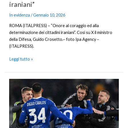
iraniani”
In evidenza
/
Gennaio 10, 2026
ROMA (ITALPRESS) – “Onore al coraggio ed alla
determinazione dei cittadini iraniani”. Così su X il ministro
della Difesa, Guido Crosetto.– foto Ipa Agency –
(ITALPRESS).
Leggi tutto »
Baturina
salva
il
Como
nel
recupero,
col