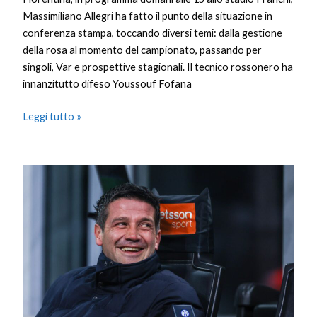
Massimiliano Allegri ha fatto il punto della situazione in
conferenza stampa, toccando diversi temi: dalla gestione
della rosa al momento del campionato, passando per
singoli, Var e prospettive stagionali. Il tecnico rossonero ha
innanzitutto difeso Youssouf Fofana
Leggi tutto »
Chivu
“La
sfida
col
Napoli
può
indirizzare
il
cammino