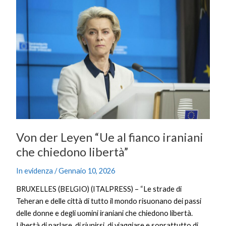
der
Leyen
“Ue
al
fianco
iraniani
che
chiedono
libertà”
Von der Leyen “Ue al fianco iraniani
che chiedono libertà”
In evidenza
/
Gennaio 10, 2026
BRUXELLES (BELGIO) (ITALPRESS) – “Le strade di
Teheran e delle città di tutto il mondo risuonano dei passi
delle donne e degli uomini iraniani che chiedono libertà.
Libertà di parlare, di riunirsi, di viaggiare e soprattutto di