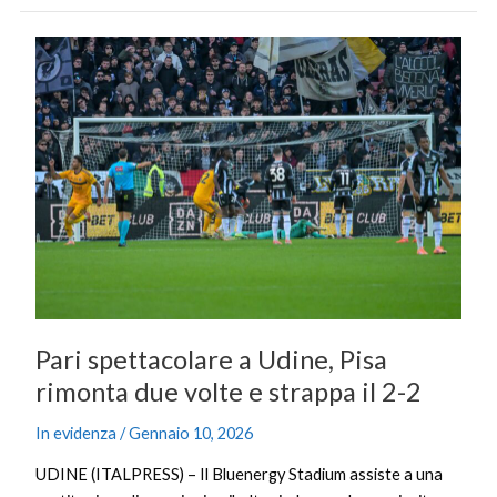
Pari
spettacolare
a
Udine,
Pisa
rimonta
due
volte
e
strappa
il
2-
Pari spettacolare a Udine, Pisa
2
rimonta due volte e strappa il 2-2
In evidenza
/
Gennaio 10, 2026
UDINE (ITALPRESS) – Il Bluenergy Stadium assiste a una