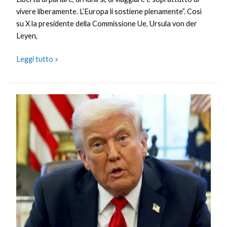
vivere liberamente. L’Europa li sostiene pienamente”. Così
su X la presidente della Commissione Ue, Ursula von der
Leyen,
Leggi tutto »
Trump
“Gli
Stati
Uniti
sono
pronti
ad
aiutare
i
manifestanti
in