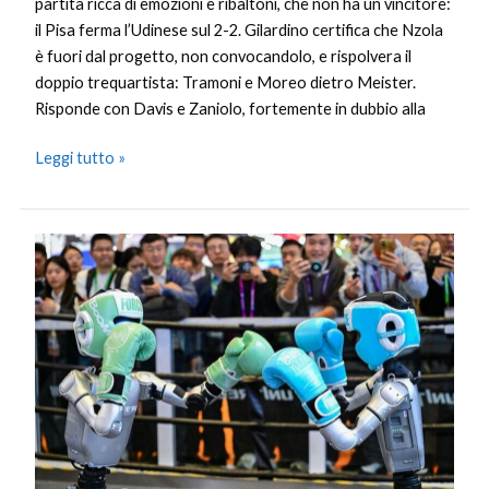
partita ricca di emozioni e ribaltoni, che non ha un vincitore:
il Pisa ferma l’Udinese sul 2-2. Gilardino certifica che Nzola
è fuori dal progetto, non convocandolo, e rispolvera il
doppio trequartista: Tramoni e Moreo dietro Meister.
Risponde con Davis e Zaniolo, fortemente in dubbio alla
Leggi tutto »
Aziende
cinesi
leader
nella
produzione
globale
di
robot
umanoidi
nel