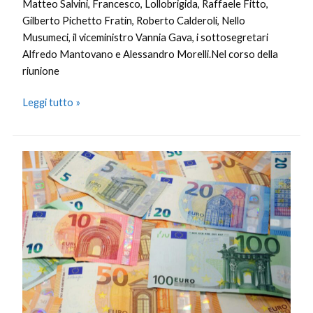
Matteo Salvini, Francesco, Lollobrigida, Raffaele Fitto,
Gilberto Pichetto Fratin, Roberto Calderoli, Nello
Musumeci, il viceministro Vannia Gava, i sottosegretari
Alfredo Mantovano e Alessandro Morelli.Nel corso della
riunione
Leggi tutto »
Nel
2022
il
Pil
italiano
è
cresciuto
del
3,7%