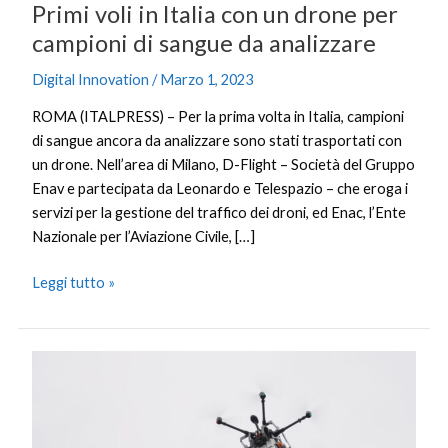
Primi voli in Italia con un drone per
sangue
da
campioni di sangue da analizzare
analizzare
Digital Innovation
/
Marzo 1, 2023
ROMA (ITALPRESS) – Per la prima volta in Italia, campioni
di sangue ancora da analizzare sono stati trasportati con
un drone. Nell’area di Milano, D-Flight – Società del Gruppo
Enav e partecipata da Leonardo e Telespazio – che eroga i
servizi per la gestione del traffico dei droni, ed Enac, l’Ente
Nazionale per l’Aviazione Civile, […]
Leggi tutto »
Primi
voli
in
Italia