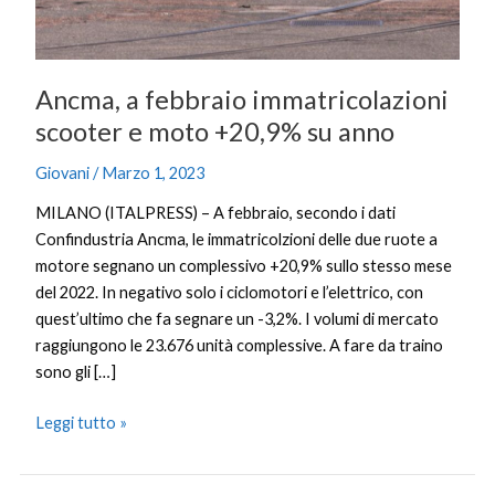
su
anno
Ancma, a febbraio immatricolazioni
scooter e moto +20,9% su anno
Giovani
/
Marzo 1, 2023
MILANO (ITALPRESS) – A febbraio, secondo i dati
Confindustria Ancma, le immatricolzioni delle due ruote a
motore segnano un complessivo +20,9% sullo stesso mese
del 2022. In negativo solo i ciclomotori e l’elettrico, con
quest’ultimo che fa segnare un -3,2%. I volumi di mercato
raggiungono le 23.676 unità complessive. A fare da traino
sono gli […]
Leggi tutto »