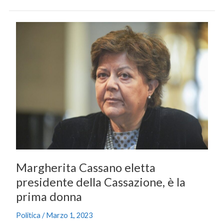
Margherita
Cassano
eletta
presidente
della
Cassazione,
è
la
prima
donna
Margherita Cassano eletta
presidente della Cassazione, è la
prima donna
Politica
/
Marzo 1, 2023