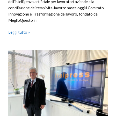
dell’intelligenza artificiale per lavoratori aziende e la
conciliazione dei tempi vita-lavoro: nasce oggi il Comitato
Innovazione e Trasformazione del lavoro, fondato da
MeglioQuesto in
Leggi tutto »
Leucemie,
Toro
(AIL)
“In
Italia
ematologia
e
ricerca
all’avanguardia”