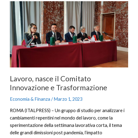
Lavoro,
nasce
il
Comitato
Innovazione
e
Trasformazione
Lavoro, nasce il Comitato
Innovazione e Trasformazione
Economia & Finanza
/
Marzo 1, 2023
ROMA (ITALPRESS) – Un gruppo di studio per analizzare i
cambiamenti repentini nel mondo del lavoro, come la
sperimentazione della settimana lavorativa corta, il tema
delle grandi dimissioni post pandemia, l’impatto