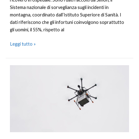
Sistema nazionale di sorveglianza sugli incidenti in
montagna, coordinato dall’Istituto Superiore di Sanità. I
dati riferiscono che gli infortuni coinvolgono soprattutto
gli uomini, il 55%, rispetto al
Leggi tutto »
Primi
voli
in
Italia
con
un
drone
per
campioni
di