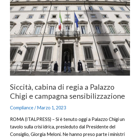
cabina
di
regia
a
Palazzo
Chigi
e
campagna
sensibilizzazione
Siccità, cabina di regia a Palazzo
Chigi e campagna sensibilizzazione
Compliance
/
Marzo 1, 2023
ROMA (ITALPRESS) – Si è tenuto oggi a Palazzo Chigi un
tavolo sulla crisi idrica, presieduto dal Presidente del
Consiglio, Giorgia Meloni. Ne hanno preso parte i ministri