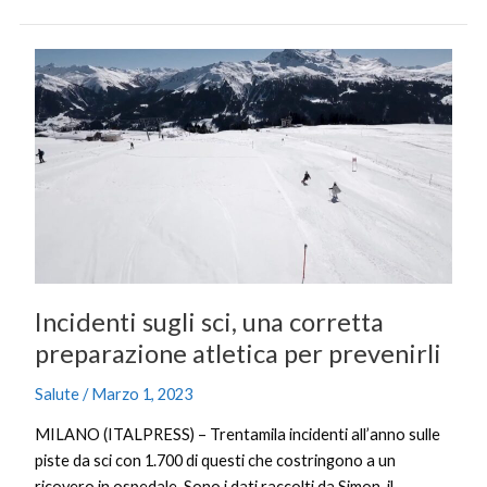
Incidenti
sugli
sci,
una
corretta
preparazione
atletica
per
prevenirli
Incidenti sugli sci, una corretta
preparazione atletica per prevenirli
Salute
/
Marzo 1, 2023
MILANO (ITALPRESS) – Trentamila incidenti all’anno sulle
piste da sci con 1.700 di questi che costringono a un
ricovero in ospedale. Sono i dati raccolti da Simon, il