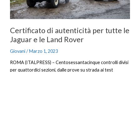
le
Land
Rover
Certificato di autenticità per tutte le
Jaguar e le Land Rover
Giovani
/
Marzo 1, 2023
ROMA (ITALPRESS) – Centosessantacinque controlli divisi
per quattordici sezioni, dalle prove su strada ai test
elettrici, dall’analisi dell’interno a quella di carrozzeria: solo
dopo un esame severissimo le Jaguar e le Land Rover, di
qualsiasi modello, epoca e versione possono avere il
prezioso “certificato di autenticità”, il timbro ufficiale che
garantisce l’originalità delle nostre auto.
Leggi tutto »