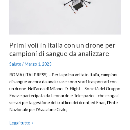
con
un
drone
per
campioni
di
Primi voli in Italia con un drone per
sangue
da
campioni di sangue da analizzare
analizzare
Salute
/
Marzo 1, 2023
ROMA (ITALPRESS) – Per la prima volta in Italia, campioni
di sangue ancora da analizzare sono stati trasportati con
un drone. Nell’area di Milano, D-Flight – Società del Gruppo
Enav e partecipata da Leonardo e Telespazio – che eroga i
servizi per la gestione del traffico dei droni, ed Enac, l’Ente
Nazionale per l’Aviazione Civile,
Leggi tutto »