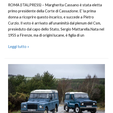
ROMA (ITALPRESS) – Margherita Cassano è stata eletta
primo presidente della Corte di Cassazione. E’ la prima
donna a ricoprire questo incarico, e succede a Pietro
Curzio. Il voto è arrivato all’unanimità dal plenum del Csm,
presieduto dal capo dello Stato, Sergio Mattarella.Nata nel
1955 a Firenze, ma di origini lucane, è figlia di un
Leggi tutto »
Certificato
di
autenticità
per
tutte
le
Jaguar
e