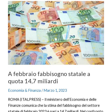
A
febbraio
fabbisogno
statale
a
quota
14,7
miliardi
A febbraio fabbisogno statale a
quota 14,7 miliardi
Economia & Finanza
/
Marzo 1, 2023
ROMA (ITALPRESS) – Il ministero dell’Economia e delle
Finanze comunica che la stima del fabbisogno del settore
statale di febbraio 2023 è pari a 14,7 miliardi. Nel confronto