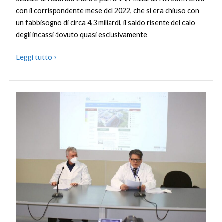
con il corrispondente mese del 2022, che si era chiuso con
un fabbisogno di circa 4,3 miliardi, il saldo risente del calo
degli incassi dovuto quasi esclusivamente
Leggi tutto »
San
Marino,
riorganizzazione
medicina
di
base
e
guardia
medica