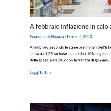
A febbraio inflazione in calo 
Economia & Finanza
/
Marzo 2, 2023
A febbraio, secondo le stime preliminari dell’Istat
scesa a +9,2% su base annua (da +10% di gennaio).
della spesa, a +13%, dopo la frenata di gennaio. I
Leggi tutto »
Toyota