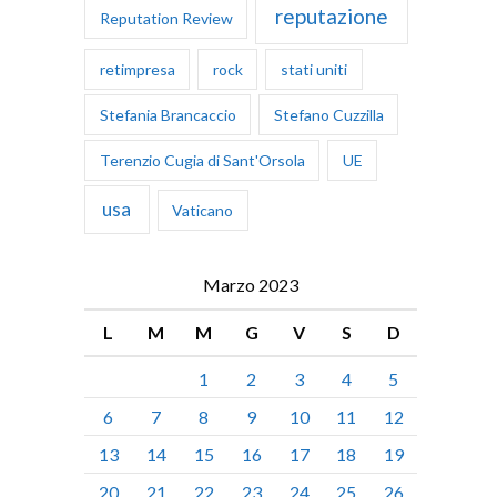
reputazione
Reputation Review
retimpresa
rock
stati uniti
Stefania Brancaccio
Stefano Cuzzilla
Terenzio Cugia di Sant'Orsola
UE
usa
Vaticano
Marzo 2023
L
M
M
G
V
S
D
1
2
3
4
5
6
7
8
9
10
11
12
13
14
15
16
17
18
19
20
21
22
23
24
25
26