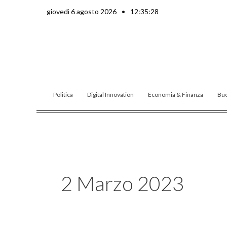
Vai
giovedì 6 agosto 2026
•
12:35:30
al
contenuto
Politica
Digital Innovation
Economia & Finanza
Buo
2 Marzo 2023