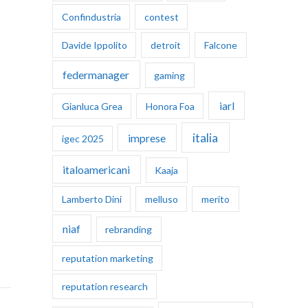
Confindustria
contest
Davide Ippolito
detroit
Falcone
federmanager
gaming
iarl
Gianluca Grea
Honora Foa
italia
imprese
igec 2025
italoamericani
Kaaja
Lamberto Dini
melluso
merito
niaf
rebranding
reputation marketing
reputation research