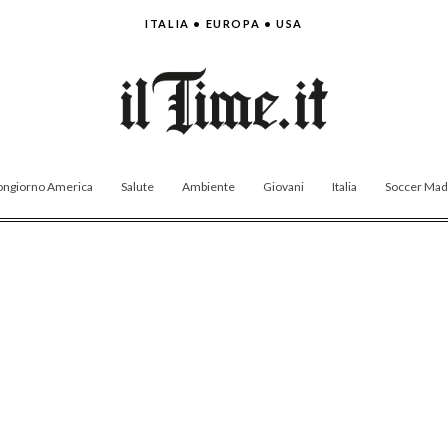
ITALIA • EUROPA • USA
ngiorno America
Salute
Ambiente
Giovani
Italia
Soccer Made