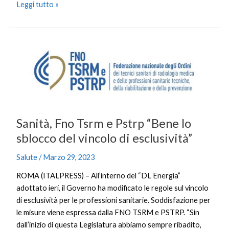
Leggi tutto »
Sanità,
Fno
Tsrm
e
Pstrp
“Bene
lo
Sanità, Fno Tsrm e Pstrp “Bene lo
sblocco
sblocco del vincolo di esclusività”
del
vincolo
Salute
/
Marzo 29, 2023
di
ROMA (ITALPRESS) – All’interno del “DL Energia”
esclusività”
adottato ieri, il Governo ha modificato le regole sul vincolo
di esclusività per le professioni sanitarie. Soddisfazione per
le misure viene espressa dalla FNO TSRM e PSTRP. “Sin
dall’inizio di questa Legislatura abbiamo sempre ribadito,