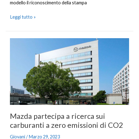
modello il riconoscimento della stampa
Leggi tutto »
Mazda
partecipa
a
ricerca
sui
carburanti
a
zero
emissioni
di
Mazda partecipa a ricerca sui
CO2
carburanti a zero emissioni di CO2
Giovani
/
Marzo 29, 2023