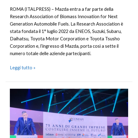
ROMA (ITALPRESS) – Mazda entra a far parte della
Research Association of Biomass Innovation for Next
Generation Automobile Fuels. La Research Association è
stata fondata il 1° luglio 2022 da ENEOS, Suzuki, Subaru,
Daihatsu, Toyota Motor Corporation e Toyota Tsusho
Corporation e, l’ingresso di Mazda, porta così a sette il
numero totale delle aziende partecipanti.
Leggi tutto »
Confapi,
da
75
anni
le
Pmi
motore