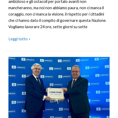
ambizioso e gli ostacoli per portalo avanti non
mancheranno, ma noi non abbiamo paura, non ci manca il
coraggio, non ci manca la visione, il rispetto per i cittadini
che ci hanno dato il compito di governare questa Nazione.
Vogliamo lavorare 24 ore, sette giorni su sette
Leggi tutto »
Cucina
italiana
candidata
Unesco,
consegnato
il
dossier
a
Parigi