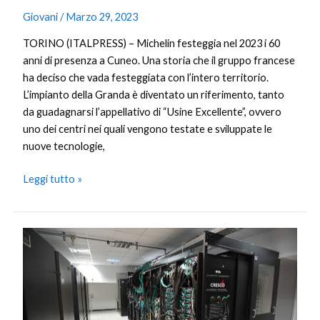
Giovani
/
Marzo 29, 2023
TORINO (ITALPRESS) – Michelin festeggia nel 2023 i 60
anni di presenza a Cuneo. Una storia che il gruppo francese
ha deciso che vada festeggiata con l’intero territorio.
L’impianto della Granda è diventato un riferimento, tanto
da guadagnarsi l’appellativo di “Usine Excellente”, ovvero
uno dei centri nei quali vengono testate e sviluppate le
nuove tecnologie,
Leggi tutto »
Enea
testa
l’intelligenza
artificiale
per