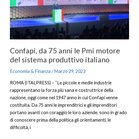
del
sistema
produttivo
italiano
Confapi, da 75 anni le Pmi motore
del sistema produttivo italiano
Economia & Finanza
/
Marzo 29, 2023
ROMA (ITALPRESS) – “Le piccole e medie industrie
rappresentano la forza più sana e costruttrice della
nazione, oggi come nel 1947 anno in cui Confapi venne
costituita. Da 75 anni le imprenditrici e gli imprenditori
portano avanti con coraggio le loro aziende, sono in grado
di conoscere prima della politica gli orientamenti, le
difficoltà, i