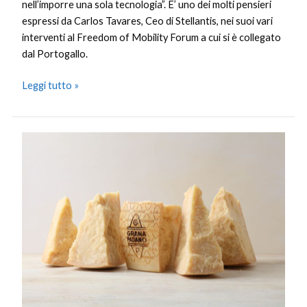
nell’imporre una sola tecnologia”. E’ uno dei molti pensieri
espressi da Carlos Tavares, Ceo di Stellantis, nei suoi vari
interventi al Freedom of Mobility Forum a cui si è collegato
dal Portogallo.
Leggi tutto »
Consorzio
Grana
Padano
“Bando
al
cibo
sintetico
scelta
lungimirante”