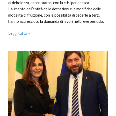
di debolezza, accentuatasi con la crisi pandemica.
L’aumento dell’entità delle detrazioni e le modifiche delle
modalità di fruizione, con la possibilità di cederle a terzi,
hanno accresciuto la domanda di lavori nel breve periodo.
Leggi tutto »
Incontro
a
Roma
fra
Santanchè
e
il
Segretario
di
Stato
sammarinese