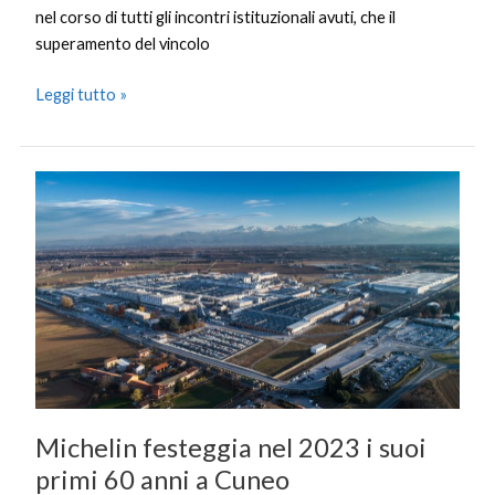
nel corso di tutti gli incontri istituzionali avuti, che il
superamento del vincolo
Leggi tutto »
Michelin
festeggia
nel
2023
i
suoi
primi
60
anni
a
Michelin festeggia nel 2023 i suoi
Cuneo
primi 60 anni a Cuneo