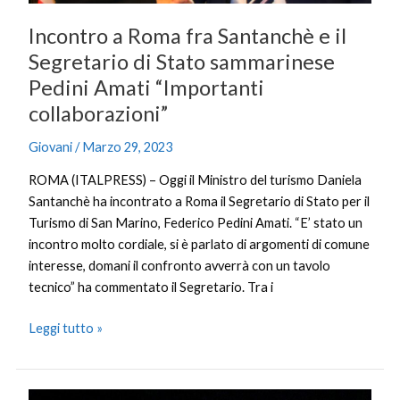
Pedini
Incontro a Roma fra Santanchè e il
Amati
Segretario di Stato sammarinese
“Importanti
Pedini Amati “Importanti
collaborazioni”
collaborazioni”
Giovani
/
Marzo 29, 2023
ROMA (ITALPRESS) – Oggi il Ministro del turismo Daniela
Santanchè ha incontrato a Roma il Segretario di Stato per il
Turismo di San Marino, Federico Pedini Amati. “E’ stato un
incontro molto cordiale, si è parlato di argomenti di comune
interesse, domani il confronto avverrà con un tavolo
tecnico” ha commentato il Segretario. Tra i
Leggi tutto »
Stellantis,