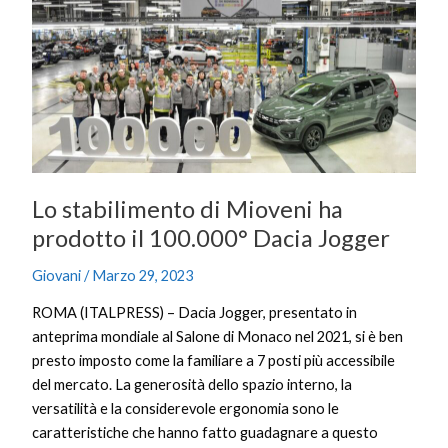
di
Mioveni
ha
prodotto
il
100.000°
Dacia
Jogger
Lo stabilimento di Mioveni ha
prodotto il 100.000° Dacia Jogger
Giovani
/
Marzo 29, 2023
ROMA (ITALPRESS) – Dacia Jogger, presentato in
anteprima mondiale al Salone di Monaco nel 2021, si è ben
presto imposto come la familiare a 7 posti più accessibile
del mercato. La generosità dello spazio interno, la
versatilità e la considerevole ergonomia sono le
caratteristiche che hanno fatto guadagnare a questo