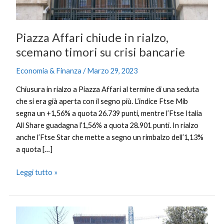
crisi
bancarie
Piazza Affari chiude in rialzo,
scemano timori su crisi bancarie
Economia & Finanza
/
Marzo 29, 2023
Chiusura in rialzo a Piazza Affari al termine di una seduta
che si era già aperta con il segno più. L’indice Ftse Mib
segna un +1,56% a quota 26.739 punti, mentre l’Ftse Italia
All Share guadagna l’1,56% a quota 28.901 punti. In rialzo
anche l’Ftse Star che mette a segno un rimbalzo dell’1,13%
a quota […]
Leggi tutto »
Superbonus,
Bankitalia