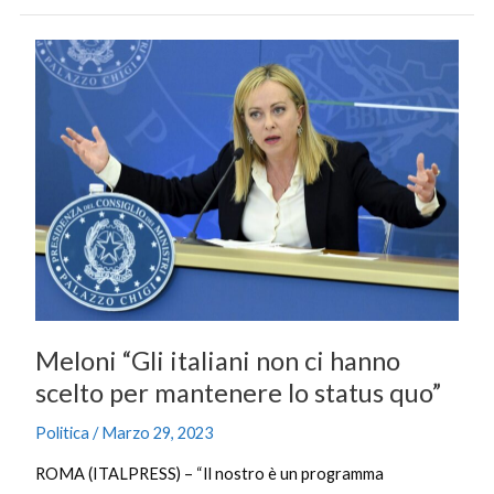
Meloni
“Gli
italiani
non
ci
hanno
scelto
per
mantenere
lo
status
quo”
Meloni “Gli italiani non ci hanno
scelto per mantenere lo status quo”
Politica
/
Marzo 29, 2023
ROMA (ITALPRESS) – “Il nostro è un programma