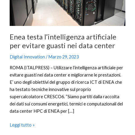
evitare
guasti
nei
data
center
Enea testa l’intelligenza artificiale
per evitare guasti nei data center
Digital Innovation
/
Marzo 29, 2023
ROMA (ITALPRESS) – Utilizzare l’intelligenza artificiale per
evitare guasti nei data center e migliorarne le prestazioni.
E’ uno degli obiettivi del gruppo di ricerca ICT di ENEA che
ha testato tecniche innovative sul proprio
supercalcolatore CRESCO6. “Siamo partiti dalla raccolta
dei dati sui consumi energetici, termici e computazionali del
data center HPC di ENEA per […]
Leggi tutto »