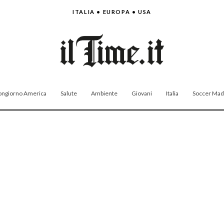
ITALIA • EUROPA • USA
ngiorno America
Salute
Ambiente
Giovani
Italia
Soccer Made