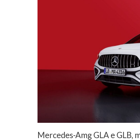
GLB,
massimo
sportività
in
stile
compact
SUV
Mercedes-Amg GLA e GLB, mas