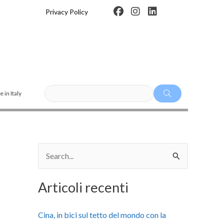
F
I
L
Privacy Policy
a
n
i
c
s
n
e
t
k
b
a
e
o
g
d
o
r
i
k
a
n
m
 in Italy
C
e
Articoli recenti
r
c
Cina, in bici sul tetto del mondo con la
a