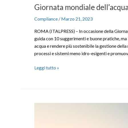
Giornata mondiale dell’acqua
Compliance
/
Marzo 21, 2023
ROMA (ITALPRESS) – In occasione della Giornat
guida con 10 suggerimenti e buone pratiche, ma a
acqua e rendere più sostenibile la gestione della 
processi e sistemi meno idro-esigenti e promu
Leggi tutto »
Explorer
100%
elettrico,