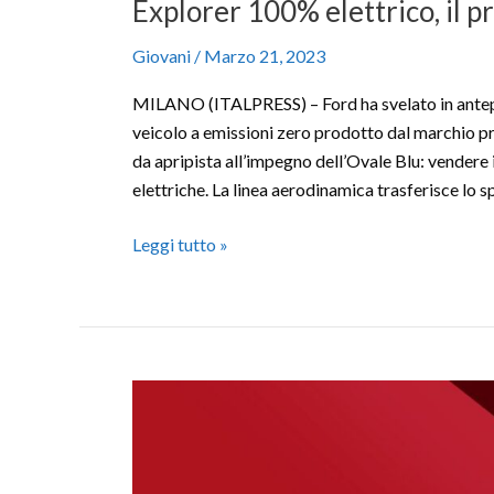
Explorer 100% elettrico, il 
Giovani
/
Marzo 21, 2023
MILANO (ITALPRESS) – Ford ha svelato in antepr
veicolo a emissioni zero prodotto dal marchio pre
da apripista all’impegno dell’Ovale Blu: vendere
elettriche. La linea aerodinamica trasferisce lo sp
Leggi tutto »
Mercedes-
Amg
GLA
e