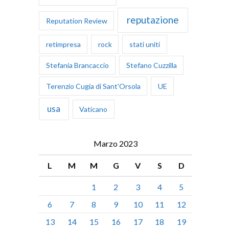
reputazione
Reputation Review
retimpresa
rock
stati uniti
Stefania Brancaccio
Stefano Cuzzilla
Terenzio Cugia di Sant'Orsola
UE
usa
Vaticano
Marzo 2023
L
M
M
G
V
S
D
1
2
3
4
5
6
7
8
9
10
11
12
13
14
15
16
17
18
19