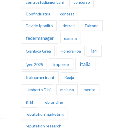
centrostudiamericani
concorso
Confindustria
contest
Davide Ippolito
detroit
Falcone
federmanager
gaming
iarl
Gianluca Grea
Honora Foa
italia
imprese
igec 2025
italoamericani
Kaaja
Lamberto Dini
melluso
merito
niaf
rebranding
reputation marketing
reputation research