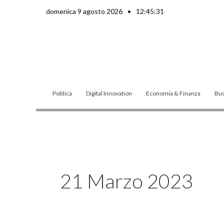
Vai
domenica 9 agosto 2026
•
12:45:32
al
contenuto
Politica
Digital Innovation
Economia & Finanza
Buo
21 Marzo 2023