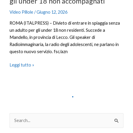
gli under 18 non accompagnati
Video Pillole
/
Giugno 12, 2026
ROMA (ITALPRESS) – Divieto di entrare in spiaggia senza
un adulto per gli under 18 non residenti. Succede a
Mandello, in provincia di Lecco. Gli speaker di
Radioimmaginaria, la radio degli adolescenti, ne parlano in
questo nuovo servizio. fsc/azn
Leggi tutto »
Cina,
cresce
il
mercato
digitale
dei
dati