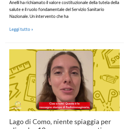
Anelli ha richiamato il valore costituzionale della tutela della
salute e il ruolo fondamentale del Servizio Sanitario
Nazionale. Un intervento che ha
Leggi tutto »
Lago
di
Como,
niente
spiaggia
per
gli
under
18
non
Lago di Como, niente spiaggia per
accompagnati