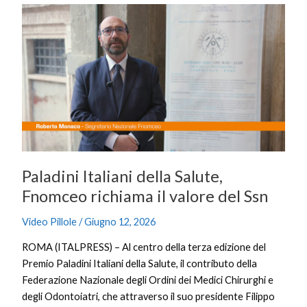
Paladini
Italiani
della
Salute,
Fnomceo
richiama
il
valore
del
Ssn
Paladini Italiani della Salute,
Fnomceo richiama il valore del Ssn
Video Pillole
/
Giugno 12, 2026
ROMA (ITALPRESS) – Al centro della terza edizione del
Premio Paladini Italiani della Salute, il contributo della
Federazione Nazionale degli Ordini dei Medici Chirurghi e
degli Odontoiatri, che attraverso il suo presidente Filippo