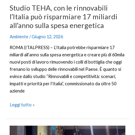
sulla
Studio TEHA, con le rinnovabili
spesa
l’Italia può risparmiare 17 miliardi
energetica
all’anno sulla spesa energetica
Ambiente
/
Giugno 12, 2026
ROMA (ITALPRESS) – L’Italia potrebbe risparmiare 17
miliardi all’anno sulla spesa energetica e creare più di 60mila
nuovi posti di lavoro rimuovendo i colli di bottiglia che oggi
frenano lo sviluppo delle rinnovabili nel Paese. È quanto si
evince dallo studio “Rinnovabili e competitività: scenari,
impatti e priorità per l’Italia”, commissionato da oltre 50
aziende
Leggi tutto »
Uila-