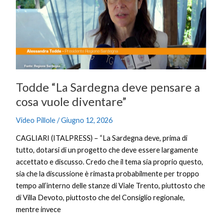
deve
pensare
a
cosa
vuole
diventare”
Todde “La Sardegna deve pensare a
cosa vuole diventare”
Video Pillole
/
Giugno 12, 2026
CAGLIARI (ITALPRESS) – “La Sardegna deve, prima di
tutto, dotarsi di un progetto che deve essere largamente
accettato e discusso. Credo che il tema sia proprio questo,
sia che la discussione è rimasta probabilmente per troppo
tempo all’interno delle stanze di Viale Trento, piuttosto che
di Villa Devoto, piuttosto che del Consiglio regionale,
mentre invece