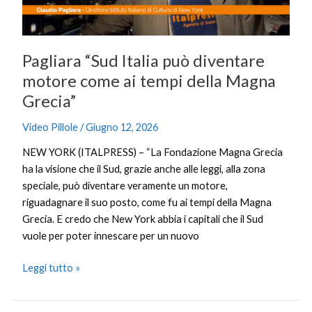
ai
tempi
della
Pagliara “Sud Italia può diventare
Magna
Grecia”
motore come ai tempi della Magna
Grecia”
Video Pillole
/
Giugno 12, 2026
NEW YORK (ITALPRESS) – “La Fondazione Magna Grecia
ha la visione che il Sud, grazie anche alle leggi, alla zona
speciale, può diventare veramente un motore,
riguadagnare il suo posto, come fu ai tempi della Magna
Grecia. E credo che New York abbia i capitali che il Sud
vuole per poter innescare per un nuovo
Leggi tutto »