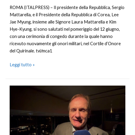
ROMA (ITALPRESS) – Il presidente della Repubblica, Sergio
Mattarella, e il Presidente della Repubblica di Corea, Lee
Jae Myung, insieme alle Signore Laura Mattarella e Kim
Hye-Kyung, si sono salutati nel pomeriggio del 12 giugno,
con una cerimonia di congedo durante la quale hanno
ricevuto nuovamente gli onori militari, nel Cortile d’Onore
del Quirinale. tvi/mca1
Leggi tutto »
Pagliara
“Sud
Italia
può
diventare
motore
come