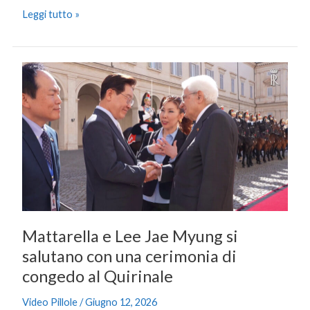
Leggi tutto »
Mattarella
e
Lee
Jae
Myung
si
salutano
con
una
cerimonia
Mattarella e Lee Jae Myung si
di
congedo
salutano con una cerimonia di
al
congedo al Quirinale
Quirinale
Video Pillole
/
Giugno 12, 2026