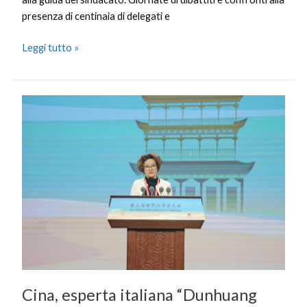
presenza di centinaia di delegati e
Leggi tutto »
Cina,
esperta
italiana
“Dunhuang
custodisce
infiniti
saperi
ancora
da
scoprire”
Cina, esperta italiana “Dunhuang