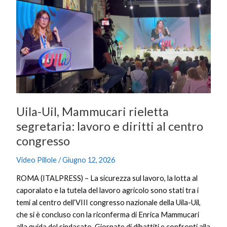
Uil,
Mammucari
rieletta
segretaria:
lavoro
e
diritti
al
centro
Uila-Uil, Mammucari rieletta
congresso
segretaria: lavoro e diritti al centro
congresso
Video Pillole
/
Giugno 12, 2026
ROMA (ITALPRESS) – La sicurezza sul lavoro, la lotta al
caporalato e la tutela del lavoro agricolo sono stati tra i
temi al centro dell’VIII congresso nazionale della Uila-Uil,
che si è concluso con la riconferma di Enrica Mammucari
alla guida del sindacato. Giornate di dibattiti e confronti alla