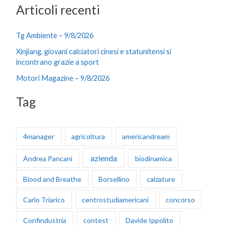
Cina, cresce il mercato digitale dei
dati
In evidenza
/
Giugno 12, 2026
PECHINO (CINA) (XINHUA/ITALPRESS) – A oltre due anni
dall’introduzione di un piano d’azione triennale volto a
promuovere lo sviluppo e l’applicazione dei dati come
fattore produttivo, la Cina ha ulteriormente liberato il
potenziale delle proprie risorse di dati, ha dichiarato
mercoledì un funzionario dell’Amministrazione nazionale dei
dati (NDA). Luan Jie, vice direttore del dipartimento per […]
Leggi tutto »