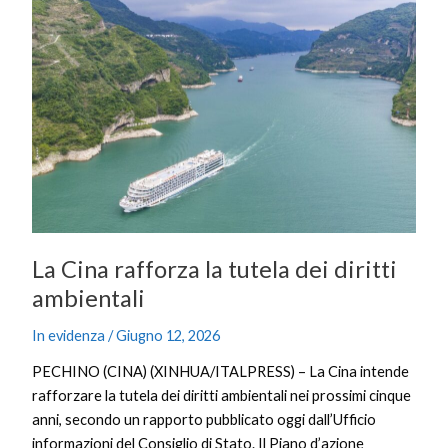
Cina
rafforza
la
tutela
dei
diritti
ambientali
La Cina rafforza la tutela dei diritti
ambientali
In evidenza
/
Giugno 12, 2026
PECHINO (CINA) (XINHUA/ITALPRESS) – La Cina intende
rafforzare la tutela dei diritti ambientali nei prossimi cinque
anni, secondo un rapporto pubblicato oggi dall’Ufficio
informazioni del Consiglio di Stato. Il Piano d’azione