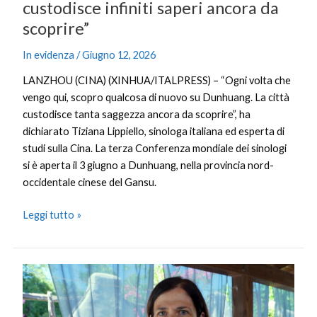
custodisce infiniti saperi ancora da
scoprire”
In evidenza
/
Giugno 12, 2026
LANZHOU (CINA) (XINHUA/ITALPRESS) – “Ogni volta che
vengo qui, scopro qualcosa di nuovo su Dunhuang. La città
custodisce tanta saggezza ancora da scoprire”, ha
dichiarato Tiziana Lippiello, sinologa italiana ed esperta di
studi sulla Cina. La terza Conferenza mondiale dei sinologi
si è aperta il 3 giugno a Dunhuang, nella provincia nord-
occidentale cinese del Gansu.
Leggi tutto »
Todde
“La
Sardegna