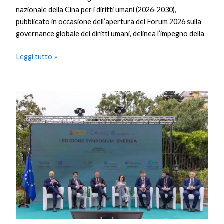
nazionale della Cina per i diritti umani (2026-2030),
pubblicato in occasione dell’apertura del Forum 2026 sulla
governance globale dei diritti umani, delinea l’impegno della
Leggi tutto »
Studio
TEHA,
con
le
rinnovabili
l’Italia
può
risparmiare
17
miliardi
all’anno