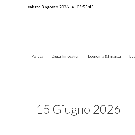
Vai
sabato 8 agosto 2026
•
03:55:45
al
contenuto
Politica
Digital Innovation
Economia & Finanza
Buo
15 Giugno 2026