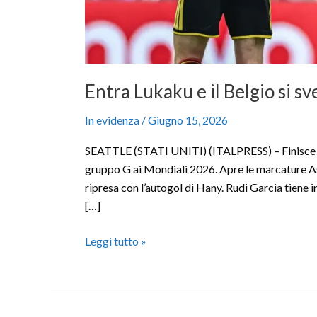
Entra Lukaku e il Belgio si sv
In evidenza
/
Giugno 15, 2026
SEATTLE (STATI UNITI) (ITALPRESS) – Finisce 1-1
gruppo G ai Mondiali 2026. Apre le marcature Ash
ripresa con l’autogol di Hany. Rudi Garcia tiene
[…]
Leggi tutto »