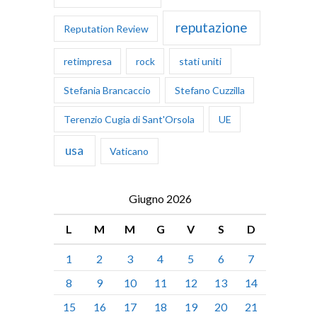
reputazione
Reputation Review
retimpresa
rock
stati uniti
Stefania Brancaccio
Stefano Cuzzilla
Terenzio Cugia di Sant'Orsola
UE
usa
Vaticano
Giugno 2026
L
M
M
G
V
S
D
1
2
3
4
5
6
7
8
9
10
11
12
13
14
15
16
17
18
19
20
21