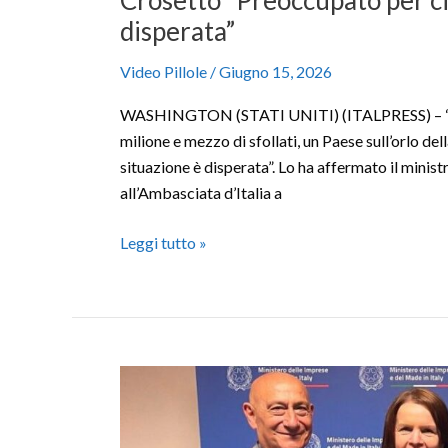
disperata”
Video Pillole
/
Giugno 15, 2026
WASHINGTON (STATI UNITI) (ITALPRESS) – “Son
milione e mezzo di sfollati, un Paese sull’orlo del
situazione è disperata”. Lo ha affermato il minis
all’Ambasciata d’Italia a
Leggi tutto »
FIMAA-
Fiaip-
ANAMA,