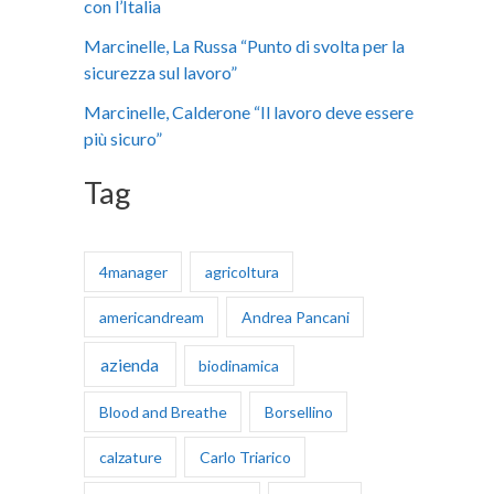
con l’Italia
:
Marcinelle, La Russa “Punto di svolta per la
sicurezza sul lavoro”
Marcinelle, Calderone “Il lavoro deve essere
più sicuro”
Tag
4manager
agricoltura
americandream
Andrea Pancani
azienda
biodinamica
Blood and Breathe
Borsellino
calzature
Carlo Triarico