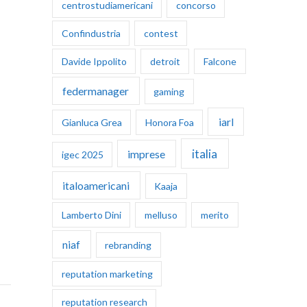
centrostudiamericani
concorso
Confindustria
contest
Davide Ippolito
detroit
Falcone
federmanager
gaming
iarl
Gianluca Grea
Honora Foa
italia
imprese
igec 2025
italoamericani
Kaaja
Lamberto Dini
melluso
merito
niaf
rebranding
reputation marketing
reputation research