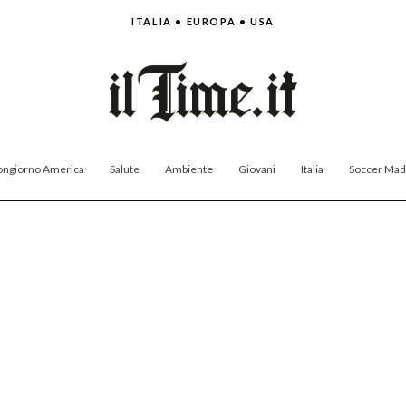
ITALIA • EUROPA • USA
ngiorno America
Salute
Ambiente
Giovani
Italia
Soccer Made