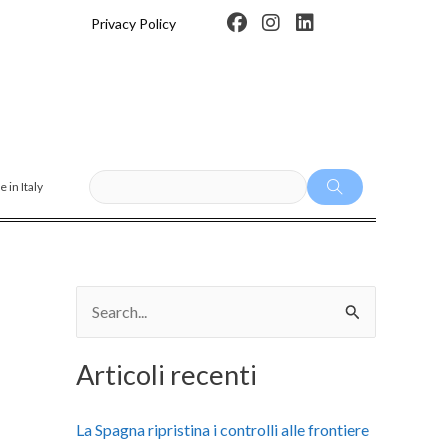
F
I
L
Privacy Policy
a
n
i
c
s
n
e
t
k
b
a
e
o
g
d
o
r
i
k
a
n
m
 in Italy
C
e
Articoli recenti
r
c
La Spagna ripristina i controlli alle frontiere
a