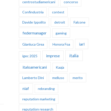
centrostudiamericani
concorso
Confindustria
contest
Davide Ippolito
detroit
Falcone
federmanager
gaming
iarl
Gianluca Grea
Honora Foa
italia
imprese
igec 2025
italoamericani
Kaaja
Lamberto Dini
melluso
merito
niaf
rebranding
reputation marketing
reputation research