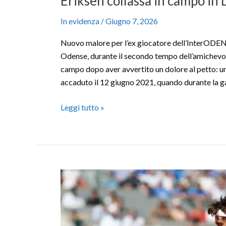
Eriksen collassa in campo in
In evidenza
/
Giugno 7, 2026
Nuovo malore per l’ex giocatore dell’InterO
Odense, durante il secondo tempo dell’amichevole
campo dopo aver avvertito un dolore al petto: u
accaduto il 12 giugno 2021, quando durante la g
Leggi tutto »
Cobolli
cede
al
quinto