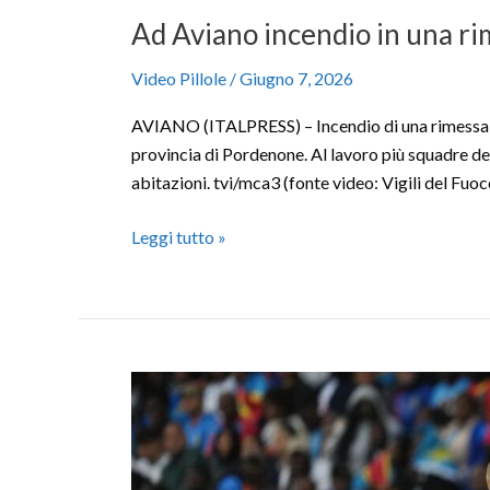
Ad Aviano incendio in una ri
Video Pillole
/
Giugno 7, 2026
AVIANO (ITALPRESS) – Incendio di una rimessa agr
provincia di Pordenone. Al lavoro più squadre dei
abitazioni. tvi/mca3 (fonte video: Vigili del Fuoc
Leggi tutto »
Eriksen
collassa
in
campo