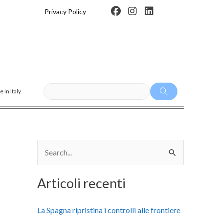
F
I
L
Privacy Policy
a
n
i
c
s
n
e
t
k
b
a
e
o
g
d
o
r
i
k
a
n
m
 in Italy
C
e
Articoli recenti
r
c
La Spagna ripristina i controlli alle frontiere
a