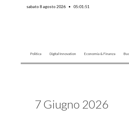
Vai
sabato 8 agosto 2026
•
05:01:53
al
contenuto
Politica
Digital Innovation
Economia & Finanza
Buo
7 Giugno 2026