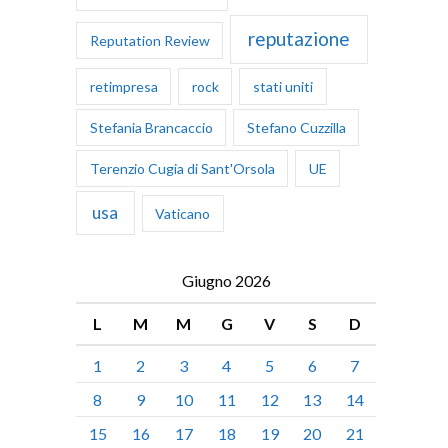
reputazione
Reputation Review
retimpresa
rock
stati uniti
Stefania Brancaccio
Stefano Cuzzilla
Terenzio Cugia di Sant'Orsola
UE
usa
Vaticano
Giugno 2026
L
M
M
G
V
S
D
1
2
3
4
5
6
7
8
9
10
11
12
13
14
15
16
17
18
19
20
21