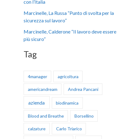
con l’Italia
:
Marcinelle, La Russa “Punto di svolta per la
sicurezza sul lavoro”
Marcinelle, Calderone “Il lavoro deve essere
più sicuro”
Tag
4manager
agricoltura
americandream
Andrea Pancani
azienda
biodinamica
Blood and Breathe
Borsellino
calzature
Carlo Triarico