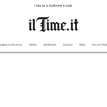
ITALIA • EUROPA • USA
ngiorno America
Salute
Ambiente
Giovani
Italia
Soccer Made