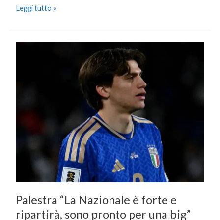
Leggi tutto »
Palestra
“La
Nazionale
è
forte
e
ripartirà,
sono
pronto
per
una
big”
Palestra “La Nazionale è forte e
ripartirà, sono pronto per una big”