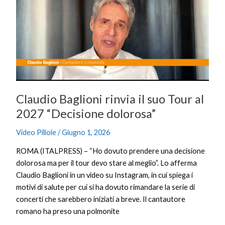
rinvia
il
suo
Tour
al
2027
“Decisione
dolorosa”
Claudio Baglioni rinvia il suo Tour al
2027 “Decisione dolorosa”
Video Pillole
/
Giugno 1, 2026
ROMA (ITALPRESS) – “Ho dovuto prendere una decisione
dolorosa ma per il tour devo stare al meglio”. Lo afferma
Claudio Baglioni in un video su Instagram, in cui spiega i
motivi di salute per cui si ha dovuto rimandare la serie di
concerti che sarebbero iniziati a breve. Il cantautore
romano ha preso una polmonite