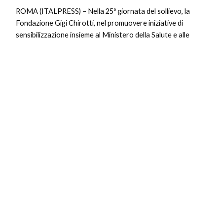
ROMA (ITALPRESS) – Nella 25ª giornata del sollievo, la
Fondazione Gigi Chirotti, nel promuovere iniziative di
sensibilizzazione insieme al Ministero della Salute e alle
Regioni, ha ricordato come “prendersi cura” significa
puntare al sollievo in ogni sua dimensione, a maggior
ragione quando quest’ultima non è più raggiungibile, come
accade nelle malattie in fase terminale. Il
Leggi tutto »
Cina,
base
di
cani
poliziotto
accoglie
bambini