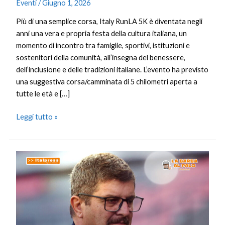
Eventi
/
Giugno 1, 2026
Più di una semplice corsa, Italy RunLA 5K è diventata negli
anni una vera e propria festa della cultura italiana, un
momento di incontro tra famiglie, sportivi, istituzioni e
sostenitori della comunità, all’insegna del benessere,
dell’inclusione e delle tradizioni italiane. L’evento ha previsto
una suggestiva corsa/camminata di 5 chilometri aperta a
tutte le età e […]
Leggi tutto »
La
Barba
al
Palo
–
Baldini