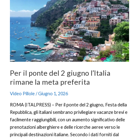
il
ponte
del
2
giugno
l’Italia
rimane
la
meta
Per il ponte del 2 giugno l’Italia
preferita
rimane la meta preferita
Video Pillole
/
Giugno 1, 2026
ROMA (ITALPRESS) – Per il ponte del 2 giugno, Festa della
Repubblica, gli italiani sembrano privilegiare vacanze brevi e
facilmente raggiungibili, con un aumento significativo delle
prenotazioni alberghiere e delle ricerche aeree verso le
principali destinazioni italiane. Secondo i dati forniti dal