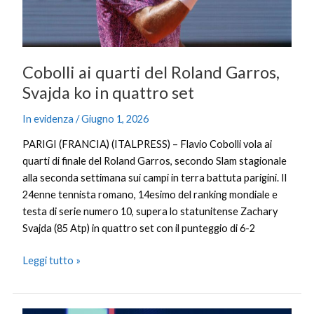
in
quattro
set
Cobolli ai quarti del Roland Garros,
Svajda ko in quattro set
In evidenza
/
Giugno 1, 2026
PARIGI (FRANCIA) (ITALPRESS) – Flavio Cobolli vola ai
quarti di finale del Roland Garros, secondo Slam stagionale
alla seconda settimana sui campi in terra battuta parigini. Il
24enne tennista romano, 14esimo del ranking mondiale e
testa di serie numero 10, supera lo statunitense Zachary
Svajda (85 Atp) in quattro set con il punteggio di 6-2
Leggi tutto »