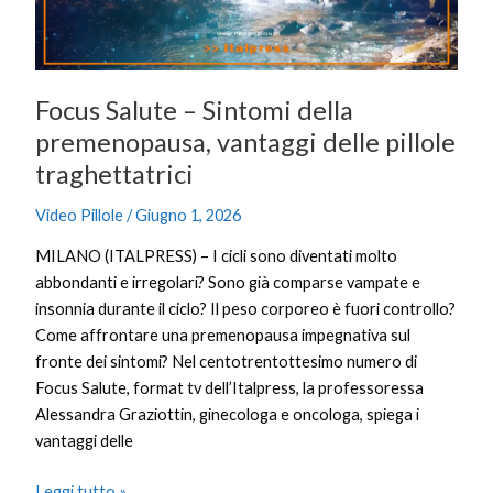
vantaggi
delle
pillole
traghettatrici
Focus Salute – Sintomi della
premenopausa, vantaggi delle pillole
traghettatrici
Video Pillole
/
Giugno 1, 2026
MILANO (ITALPRESS) – I cicli sono diventati molto
abbondanti e irregolari? Sono già comparse vampate e
insonnia durante il ciclo? Il peso corporeo è fuori controllo?
Come affrontare una premenopausa impegnativa sul
fronte dei sintomi? Nel centotrentottesimo numero di
Focus Salute, format tv dell’Italpress, la professoressa
Alessandra Graziottin, ginecologa e oncologa, spiega i
vantaggi delle
Leggi tutto »