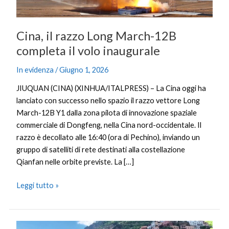
volo
inaugurale
Cina, il razzo Long March-12B
completa il volo inaugurale
In evidenza
/
Giugno 1, 2026
JIUQUAN (CINA) (XINHUA/ITALPRESS) – La Cina oggi ha
lanciato con successo nello spazio il razzo vettore Long
March-12B Y1 dalla zona pilota di innovazione spaziale
commerciale di Dongfeng, nella Cina nord-occidentale. Il
razzo è decollato alle 16:40 (ora di Pechino), inviando un
gruppo di satelliti di rete destinati alla costellazione
Qianfan nelle orbite previste. La […]
Leggi tutto »
Per