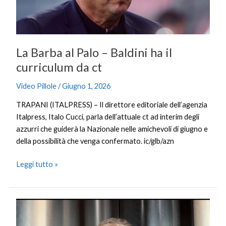
ha
il
curriculum
da
La Barba al Palo – Baldini ha il
ct
curriculum da ct
Video Pillole
/
Giugno 1, 2026
TRAPANI (ITALPRESS) – Il direttore editoriale dell’agenzia
Italpress, Italo Cucci, parla dell’attuale ct ad interim degli
azzurri che guiderà la Nazionale nelle amichevoli di giugno e
della possibilità che venga confermato. ic/glb/azn
Leggi tutto »
Claudio
Baglioni