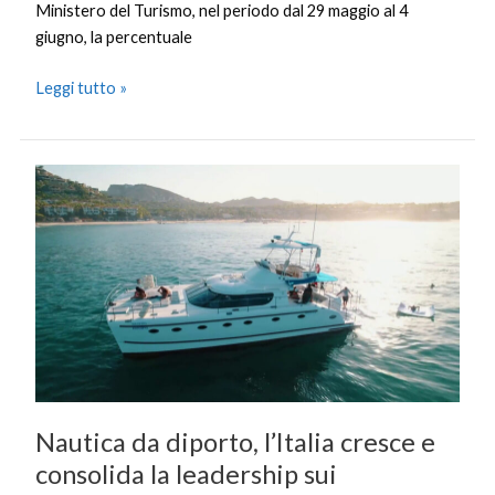
Ministero del Turismo, nel periodo dal 29 maggio al 4
giugno, la percentuale
Leggi tutto »
Nautica
da
diporto,
l’Italia
cresce
e
consolida
la
leadership
sui
Nautica da diporto, l’Italia cresce e
superyacht
consolida la leadership sui