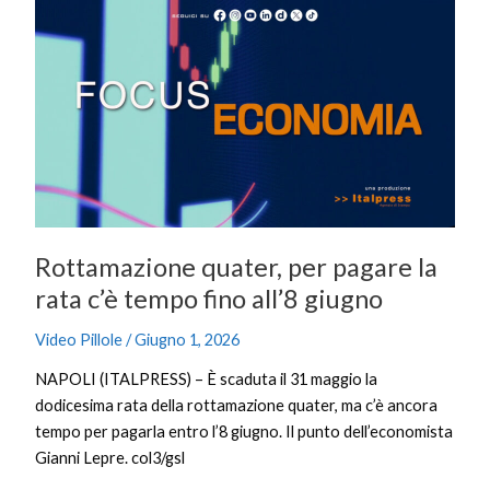
Rottamazione
quater,
per
pagare
la
rata
c’è
tempo
fino
all’8
Rottamazione quater, per pagare la
giugno
rata c’è tempo fino all’8 giugno
Video Pillole
/
Giugno 1, 2026
NAPOLI (ITALPRESS) – È scaduta il 31 maggio la
dodicesima rata della rottamazione quater, ma c’è ancora
tempo per pagarla entro l’8 giugno. Il punto dell’economista
Gianni Lepre. col3/gsl