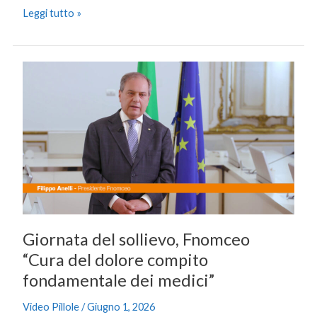
Leggi tutto »
Giornata
del
sollievo,
Fnomceo
“Cura
del
dolore
compito
fondamentale
dei
Giornata del sollievo, Fnomceo
medici”
“Cura del dolore compito
fondamentale dei medici”
Video Pillole
/
Giugno 1, 2026