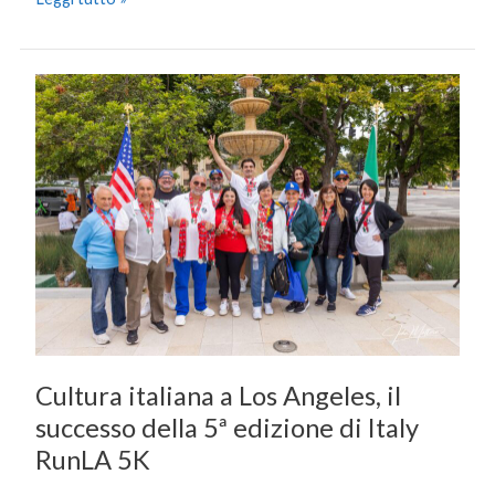
Cultura
italiana
a
Los
Angeles,
il
successo
della
5ª
edizione
di
Italy
Cultura italiana a Los Angeles, il
RunLA
successo della 5ª edizione di Italy
5K
RunLA 5K