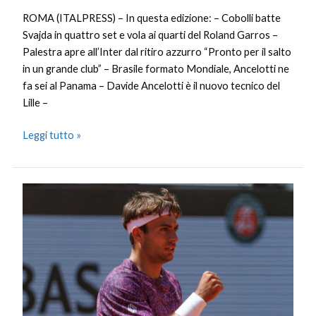
ROMA (ITALPRESS) – In questa edizione: – Cobolli batte
Svajda in quattro set e vola ai quarti del Roland Garros –
Palestra apre all’Inter dal ritiro azzurro “Pronto per il salto
in un grande club” – Brasile formato Mondiale, Ancelotti ne
fa sei al Panama – Davide Ancelotti è il nuovo tecnico del
Lille –
Leggi tutto »
Cobolli
ai
quarti
del
Roland
Garros,
Svajda
ko