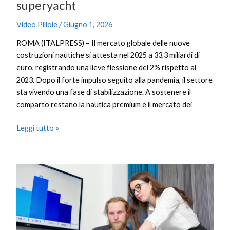
superyacht
Video Pillole
/
Giugno 1, 2026
ROMA (ITALPRESS) – Il mercato globale delle nuove
costruzioni nautiche si attesta nel 2025 a 33,3 miliardi di
euro, registrando una lieve flessione del 2% rispetto al
2023. Dopo il forte impulso seguito alla pandemia, il settore
sta vivendo una fase di stabilizzazione. A sostenere il
comparto restano la nautica premium e il mercato dei
Leggi tutto »
Il
Pil
cresce
dello
0,3%